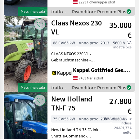
Gang Getriebe mit
2223 Hohenruppersdorf
PowerShift
trattori
Rivenditore Premium Plus
Macchina usata
Wendeschaltung, 5 Gänge,
/ Deutz
Claas Nexos 230
3 Hau
35.000
Fahr
VL
€
88 CV/65 kW
Anno prod. 2013
5600 h
IVA
indetraibile
CLAAS NEXOS 230 VL •
Gebrauchtmaschine •
Baujahr: 2013 •
Kappel Gottfried Ges.m.b.H.
Betriebsstunden: 5.600 h •
4-Zylinder-Motor • 4 Gang
7433 Mariasdorf
Lastschaltung - 3 Gruppen •
trattori
Rivenditore Premium Plus
Macchina usata
40 km/h • PowerShutt
/ Claas
New Holland
27.800
TN-F 75
€
75 CV/55 kW
Anno prod. 2007
IVA/commissione
5160 h
inclusa
24.601,77 €
New Holland TN 75 FA inkl.
netto
Shuttle-Command-