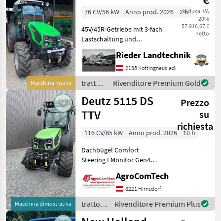
76 CV/56 kW
Anno prod. 2026
2 h
inclusa IVA
20%
57.916,67 €
45V/45R-Getriebe mit 3-fach
netto
Lastschaltung und
Kriechgang, Lenksäule
Rieder Landtechnik
teleskopierbar,
Sicherheitsgurt für
2135 Kottingneusiedl
Fahrersitz, Kabine für FSV,
trattori
Rivenditore Premium Gold
Macchina nuova
Armaturenbrett mit
/ Deutz
Deutz 5115 DS
digitalem disp
Prezzo
Fahr
TTV
su
richiesta
116 CV/85 kW
Anno prod. 2026
10 h
Dachbügel Comfort
Steering I Monitor Gen4
hydraulische
AgroComTech
Seitenstabilsierung
Hangneigung trazione:
8221 Hirnsdorf
Trazione integrale, Cambio
trattori
Rivenditore Premium Plus
Macchina dimostrativa
continuo (CVT), Numero di
/ Deutz
giri della p