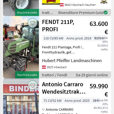
climatizzatore, sedile
9640 Kötschach-Mauthen
girevole, cambio manuale
trattori
Rivenditore Premium Gold
Macchina usata
16/16, comando a joystick,
/
FENDT 211P,
sterzo
63.600
Antonio
Carraro
PROFI
€
116 CV/85 kW
Anno prod. 2014
inclusa IVA
5170 h
20%
53.000 €
Fendt 211 Plantage, Profi ! ,
netto
Fronthydraulik, gef.
Vorderachse, 4 DW, Klima
Hubert Pfeiffer Landmaschinen
usw. Lieferung möglich
trazione: Trazione integrale,
3925 Arbesbach
Cambio continuo (CVT),
trattori / Fendt
Da 29 giorni online
Macchina usata
Piattaforma: Cab
Antonio Carraro
59.990
Wendesitztraktor
€
TRX 7800 S
71 CV/52 kW
Anno prod. 2025
10 h
inclusa IVA
20%
49.991,67 €
✨ Antonio CARRARO
netto