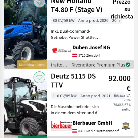
New Holland
Prezzo
Fahr
T4.80 F (Stage V)
su
richiesta
80 CV/59 kW
Anno prod. 2026
20 h
Inkl. Dual-Command-
Getriebe, Power Shuttle,
Klimaanlage, Premium-
Duben Josef KG
Luftfedersitz, 4
elektronische
3710 Ziersdorf
Hecksteuergeräte und 8
trattori
Rivenditore Premium Plus
Macchina nuova
Zwischenachsanschlüsse
/ New
Deutz 5115 DS
rechts, elektronischer
92.000
Holland
TTV
€
116 CV/85 kW
Anno prod. 2021
inclusa IVA
90 h
20%
76.666,67 €
Die Maschine befindet sich
netto
in einem dem Alter und der
Nutzung entsprechenden
Bierbauer GmbH
Zustand und kann nach
telefonischer Vereinbarung
8311 Markt Hartmannsdorf
gerne vor Ort besichtigt