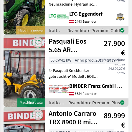
netto
Neumaschine; Hydraulische
Lenkung: Ja; Oberlenker
LTC-Eggendorf
vorne: Ja;
Kreuzsteuerhebel
2493 Eggendorf
Frontlader: Ja;
trattori
Rivenditore Premium Gold
Macchina nuova
Kreuzsteuerhebel
/ John
Pasquali Eos
Frontlader Art: Elektrisch;
27.900
Deere
Zwischena
5.65 AR
€
Reversibel
56 CV/41 kW
Anno prod. 2017
IVA/commissione
2437 h
inclusa
24.690,27 €
✨ Pasquali Knicklenker -
netto
gebraucht ✔️ Modell : EOS
V5.65 ✔️ TOP-junger
BINDER Franz GmbH & CoKG
Gebrauchttraktor ✔️ in
serienmäßiger Ausführung
3654 Raxendorf
✔️ Allrad mit hydr.
trattori
Rivenditore Premium Plus
Macchina usata
Knicklenkung und ✔
/
Antonio Carraro
89.999
Pasquali
TRX 8900 R mit
€
JOY + AIR-Cab
inclusa IVA