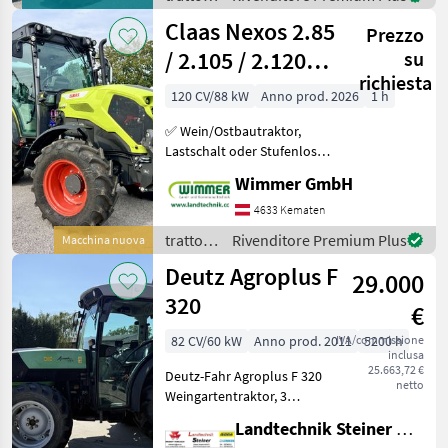
Luftfedersitz, 4 elektronis
/ New
Claas Nexos 2.85
Prezzo
Holland
/ 2.105 / 2.120
su
richiesta
Stufenlos
120 CV/88 kW
Anno prod. 2026
1 h
✅ Wein/Ostbautraktor,
Lastschalt oder Stufenlos,
85-120PS ✅ Der CLAAS
Wimmer GmbH
Nexos 2 ist die perfekte
Lösung für Weinbau,
4633 Kematen
Obstbau und enge
trattori
Rivenditore Premium Plus
Macchina nuova
Einsatzbereiche. Mit
/ Claas
Deutz Agroplus F
verschied
29.000
320
€
82 CV/60 kW
Anno prod. 2011
IVA/commissione
5200 h
inclusa
25.663,72 €
Deutz-Fahr Agroplus F 320
netto
Weingartentraktor, 3
Zylinder Deutz-Turbomotor
Landtechnik Steiner GmbH
mit 3 Liter Hubraum, 45/45