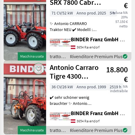
Carraro
SRX 7800 Cabrio
€
PRO m. JOY + E-
71 CV/52 kW
Anno prod. 2025
5 h
inclusa IVA
20%
Drive
57.150 €
✨ Antonio CARRARO
netto
Traktor NEU ✔️ Modelll :
SRX 7800 PRO ✔️
BINDER Franz GmbH & CoKG
Knicklenker mit 4 gleich gr.
Räder ✔️ in serienmäßiger
3654 Raxendorf
Ausführung ✔️ Cabrio mit
trattori
Rivenditore Premium Plus
Macchina usata
klappbarem Sicherheit
/
Antonio Carraro
18.800
Antonio
Carraro
Tigre 4300
€
Country +
36 CV/26 kW
Anno prod. 1999
2519 h
IVA
indetraibile
BRAUN LUV
✔️ sehr schöner wenig
brauchter ✨ Antonio
Carraro Traktor ✔️ Modell :
BINDER Franz GmbH & CoKG
Tigre 4300 Country ✔️ in
serienmäßiger Ausführung
3654 Raxendorf
✔️ mit BRAUN -
trattori
Rivenditore Premium Plus
Macchina usata
Zwischenstockräumgerät ✔