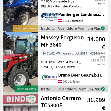
Antonio Carraro
52
T 4.80 V ohne Ade Blue,
netto
DELUXE - Höchster Komfort
& Intuitive Technologie
New Holland
23
Pamberger Landmaschinentechnik GmbH
Dual Command Getriebe
VisionView mit Klima,
3123 Obritzberg
Deutz Fahr
9
BlueCab4, LED Lichtpaket &
trattori
Rivenditore Premium Plus
Macchina nuova
Premium Luftfeders
/ New
Pasquali
8
Massey Ferguson
34.000
Holland
MF 3640
Claas
6
€
84 CV/62 kW
Anno prod. 2017
4100 h
inclusa IVA
Same
6
20%
28.333,33 €
MOTOR: 61 kW / 84 PS (ISO),
netto
Mostra
3 Zyl., 3, 3 l AGCO POWER
tutti
TIER 3, Auspuff unten,
Bruno Beer Ges.m.b.H.
18
GETRIEBE: 24/24 Gang - 40
km/h, mechanische
2601 Sollenau
MARKETPLACE
Wendeschaltung, mech.
trattori
Rivenditore Premium Plus
Macchina usata
Lastschaltun
Offerte dei
/
Marketplace
Annunci
Antonio Carraro
36.999
rivenditori
Massey
Ferguson
TC5800F
€