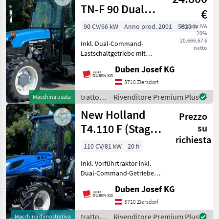
TN-F 90 Dual
€
Command
90 CV/66 kW
Anno prod. 2001
5820 h
inclusa IVA
20%
20.666,67 €
Inkl. Dual-Command-
netto
Lastschaltgetriebe mit
Power Shuttle, SuperSteer-
Duben Josef KG
Vorderachse, Klimaanlage,
Druckluftanlage 1- u. 2-
3710 Ziersdorf
Leiter, 3 dw Stuergeräte mit
trattori
Rivenditore Premium Plus
Macchina usata
1 elektrischen Wei
/ New
New Holland
Prezzo
Holland
T4.110 F (Stage
su
richiesta
V)
110 CV/81 kW
20 h
Inkl. Vorführtraktor inkl.
Dual-Command-Getriebe
mit Kriechgang, Power
Duben Josef KG
Shuttle, Klimaanlage,
gefederte Vorderachse,
3710 Ziersdorf
Fronthubwerk, Premium-
trattori
Rivenditore Premium Plus
Macchina dimostrativa