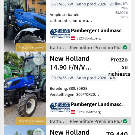
86 CV/63 kW
Anno prod. 2026
27 h
inclusa IVA
20%
68.900 €
Ampio serbatoio
netto
carburante, motore a
quattro cilindri da 3, 6 litri,
Pamberger Landmaschinentechnik GmbH
livello UE 5 con memoria
regime motore, ventola
3123 Obritzberg
viscosa, scarico rivolto
trattori
Rivenditore Premium Plus
Macchina nuova
verso il basso con prote
/ New
New Holland
Prezzo
Holland
T4.90 F/N/V
su
richiesta
(Stage V)
90 CV/66 kW
Anno prod. 2026
4 h
Bereifung: 380/85R28
Verstellfelgen, 300/70R20
Verstellfelgen,
Pamberger Landmaschinentechnik GmbH
Vorderradkotflügel
mitschwenkend,
3123 Obritzberg
Heckkotflügel mit
trattori
Rivenditore Premium Plus
Macchina nuova
Verbreiterung Kraftstofftank
/ New
New Holland
groß, 3, 6 L Vierzyli
79.440
Holland