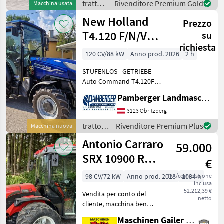
trattori
Rivenditore Premium Gold
Macchina usata
und geprüft we
/ Deutz
New Holland
Prezzo
Fahr
T4.120 F/N/V
su
richiesta
(Stage V)
120 CV/88 kW
Anno prod. 2026
2 h
STUFENLOS - GETRIEBE
Auto Command T4.120F
Auto Command™ Der
Pamberger Landmaschinentechnik GmbH
T4.120F liefert hohe
Zugkraft bei niedrigen
3123 Obritzberg
Motordrehzahlen – ideal für
trattori
Rivenditore Premium Plus
Macchina nuova
schwer ziehende Geräte. 12
/ New
Antonio Carraro
59.000
Holland
SRX 10900 R
€
Acquisto
98 CV/72 kW
Anno prod. 2018
IVA/commissione
1034 h
inclusa
occasionale
52.212,39 €
Vendita per conto del
netto
cliente, macchina ben
tenuta con cabina
Maschinen Gailer GmbH
pneumatica dotata di