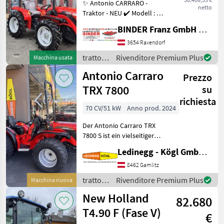
✨ Antonio CARRARO -
netto
Traktor - NEU ✔️ Modell : TN
5800 Major StufeV ✔️
BINDER Franz GmbH & CoKG
Frontlenker mit 4 gleich
großen Rädern ✔️ in
3654 Raxendorf
serienmäßiger Ausführung
trattori
Rivenditore Premium Plus
Macchina usata
✔️ Allradantrieb ✔️
/
Antonio Carraro
Prezzo
Antonio
Carraro
TRX 7800
su
richiesta
70 CV/51 kW
Anno prod. 2024
Der Antonio Carraro TRX
7800 S ist ein vielseitiger
und kompakter
Ledinegg - Kögl GmbH - Obst- und Weinbautechnik
Spezialtraktor, der sich
durch seine Wendigkeit,
8462 Gamlitz
Robustheit und den
trattori
Rivenditore Premium Plus
Macchina nuova
kraftvollen 4-Zylinder-
/
New Holland
Yanmar-M
82.680
Antonio
Carraro
T4.90 F (Fase V)
€