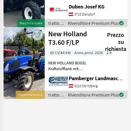
Getriebe, 40 km/h,
Duben Josef KG
SuperSteer-Vorderachse
(neu gelagert), 3 dw
3710 Ziersdorf
Steuergeräte (mit seitlichen
trattori
Rivenditore Premium Plus
Macchina usata
Anschlüssen) und 1
/ New
New Holland
elektrische
Prezzo
Holland
T3.60 F/LP
su
richiesta
60 CV/44 kW
Anno prod. 2026
2 h
NEW HOLLAND BÜGEL
Kraftstofftank mit
Tankschutz Batterie 100 AH
Pamberger Landmaschinentechnik GmbH
S8000 Motor mit Stufe V
und Drehzahlmanagement
3123 Obritzberg
(RPM) Viscolüfter Auspuff
trattori
Rivenditore Premium Plus
Macchina nuova
nach unten mit Schutza
/ New
Holland