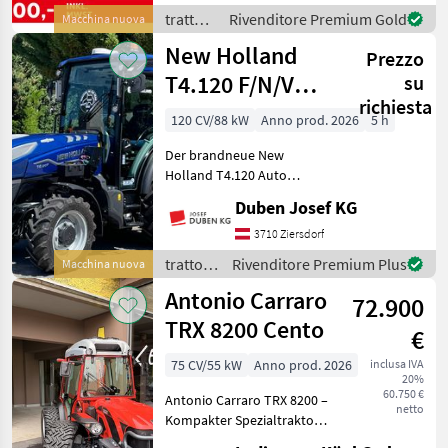
mechanisches
trattori
Rivenditore Premium Gold
Macchina nuova
Wendegetriebe -
/ Same
New Holland
Vollwendegetriebe,
Prezzo
mechanisc
T4.120 F/N/V
su
richiesta
(Stage V)
120 CV/88 kW
Anno prod. 2026
5 h
Der brandneue New
Holland T4.120 Auto
Command mit stufenlosem
Duben Josef KG
Auto-Command-Getriebe,
SideWinder-
3710 Ziersdorf
Bedienarmlehne, 50 km/h
trattori
Rivenditore Premium Plus
Macchina nuova
(o. 40 km/h) Eco, Power
/ New
Antonio Carraro
Shuttle, Klimaanlage,
72.900
Holland
TRX 8200 Cento
€
75 CV/55 kW
Anno prod. 2026
inclusa IVA
20%
60.750 €
Antonio Carraro TRX 8200 –
netto
Kompakter Spezialtraktor
mit FTP-Motor und Actio-