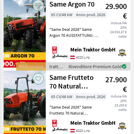
Same Argon 70
29.900
€
65 CV/48 kW
Anno prod. 2026
inclusa IVA
20%
*Same Deal 2026* Same
24.916,67 €
Argon 70 AUSSTATTUNG: -
netto
Getriebe 15/15 mit
Kriechgang -
Mein Traktor GmbH
Synchronisiertes
4020 Linz
mechanisches
Wendegetriebe - 40 km/h -
trattori
Rivenditore Premium Gold
Macchina nuova
verstellbarer Sitz Cobo
/ Same
Same Frutteto
27.900
70 Natural
€
(Stage V)
65 CV/48 kW
Anno prod. 2026
inclusa IVA
20%
23.250 €
*Same Deal 2026* Same
netto
Frutteto 70 Natural
AUSSTATTUNG: - PVC Sitz
Mein Traktor GmbH
COBO-MT SC74/SM20 -
synchronisierte
4020 Linz