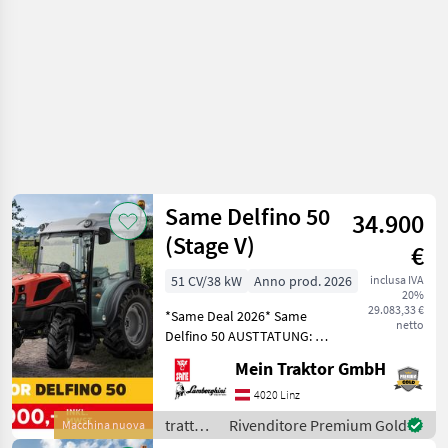
Same Delfino 50
34.900
(Stage V)
€
51 CV/38 kW
Anno prod. 2026
inclusa IVA
20%
29.083,33 €
*Same Deal 2026* Same
netto
Delfino 50 AUSTTATUNG: -
Stoffsitz COBO SC74M200
Mein Traktor GmbH
mit Sicherheitsgurt -
Allradbereifung: 280/70R16
4020 Linz
vorne, 360/70R24 hinten VR
trattori
Rivenditore Premium Gold
Macchina nuova
- Getriebe 1
/ Same