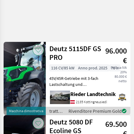
Deutz 5115DF GS
96.000
PRO
€
116 CV/85 kW
Anno prod. 2025
inclusa IVA
70 h
20%
80.000 €
45V/45R-Getriebe mit 3-fach
netto
Lastschaltung und
Kriechgang, Standard
Rieder Landtechnik
Ausführung, Lenksäule
schwenk- und
2135 Kottingneusiedl
teleskopierbar,
trattori
Rivenditore Premium Gold
Macchina dimostrativa
Sicherheitsgurt für
/ Deutz
Deutz 5080 DF
Fahrersitz, Scheibenwischer
69.500
Fahr
Ecoline GS
€