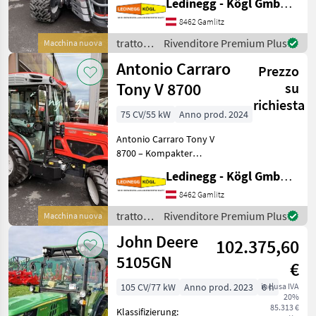
Ledinegg - Kögl GmbH - Obst- und Weinbautechnik
Schwingrahmen
Beschreibung: Der Antonio
8462 Gamlitz
Carraro TRX 8200 ist ein
trattori
Rivenditore Premium Plus
Macchina nuova
vielseitiger Spezial
/
Antonio Carraro
Prezzo
Antonio
Carraro
Tony V 8700
su
richiesta
75 CV/55 kW
Anno prod. 2024
Antonio Carraro Tony V
8700 – Kompakter
Schmalspurtraktor mit
Ledinegg - Kögl GmbH - Obst- und Weinbautechnik
revolutionärer Technologie
Beschreibung: Der Antonio
8462 Gamlitz
Carraro Tony V 8700 setzt
trattori
Rivenditore Premium Plus
Macchina nuova
neue Maßstäbe als erst
/
John Deere
102.375,60
Antonio
Carraro
5105GN
€
105 CV/77 kW
Anno prod. 2023
inclusa IVA
6 h
20%
85.313 €
Klassifizierung: