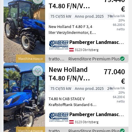
T4.80 F/N/V
€
(Stage V)
75 CV/55 kW
Anno prod. 2025
7 h
inclusa IVA
20%
66.200 €
New Holland T 4.80 F 3, 4
netto
liter Vierzylindermotor, EU
Stufe 5 mit
Pamberger Landmaschinentechnik GmbH
Motordrehzahlspeicher,
Viscolüfter. Auspuff nach
3123 Obritzberg
unten mit Schutz, 32/16
trattori
Rivenditore Premium Plus
Macchina nuova
Dual Command 40 km/h G
/ New
New Holland
77.040
Holland
T4.80 F/N/V
€
(Stage V)
75 CV/55 kW
Anno prod. 2025
2 h
inclusa IVA
20%
64.200 €
T4.80 N CAB STAGE V
netto
Kraftstofftank Standard 60 L
3, 4 L Vierzylindermotor, EU
Pamberger Landmaschinentechnik GmbH
Stufe 5 mit
Motordrehzahlspeicher
3123 Obritzberg
Auspuff nach unten mit
trattori
Rivenditore Premium Plus
Macchina nuova