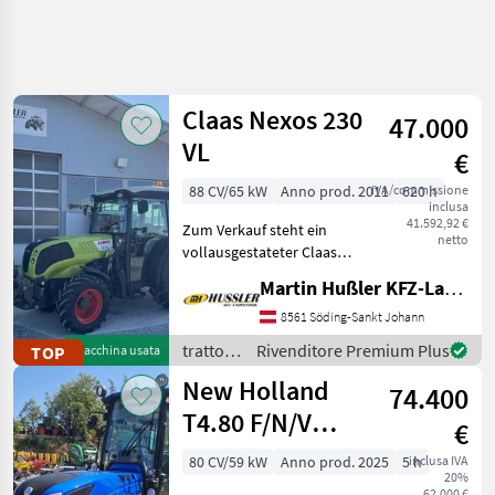
Affina
la
ricerca
Claas Nexos 230
47.000
VL
€
Categoria
Paese
Filtri
3
88 CV/65 kW
Anno prod. 2011
IVA/commissione
620 h
inclusa
Mostra
41.592,92 €
PERCORSO
Zum Verkauf steht ein
Reimposta
131
netto
ATTUALE
vollausgestateter Claas
risultati
Nexos 230VL in sehr gutem
Settore
Martin Hußler KFZ-Landtechnik
Zustand! • Vollausstattung •
agricolo
Neu Bereift • 620
8561 Söding-Sankt Johann
Trattori
Betriebsstunden •
trattori
Rivenditore Premium Plus
TOP
Macchina usata
Trattori Per
Frontkraftheber •
/ Claas
Frutticoltura
New Holland
74.400
E Viticoltura
T4.80 F/N/V
€
SCEGLI
(Stage V)
CATEGORIA
80 CV/59 kW
Anno prod. 2025
5 h
inclusa IVA
20%
62.000 €