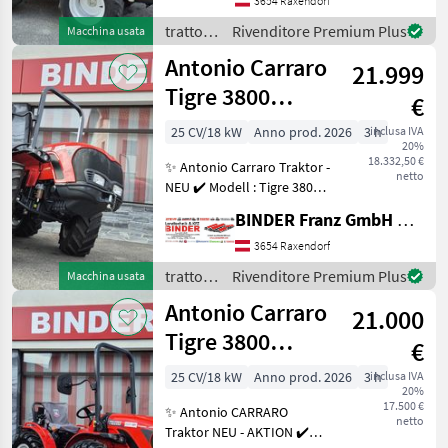
Wendesitztraktor -
3654 Raxendorf
Frontlenker ✔️ in
trattori
Rivenditore Premium Plus
Macchina usata
serienmäßiger Ausführung
/
Antonio Carraro
✔️ erst 2.190 Bet
21.999
Antonio
Carraro
Tigre 3800
€
Monty
25 CV/18 kW
Anno prod. 2026
3 h
inclusa IVA
20%
18.332,50 €
✨ Antonio Carraro Traktor -
netto
NEU ✔️ Modell : Tigre 3800
Monty ✔️ in serienmäßiger
BINDER Franz GmbH & CoKG
Ausführung ✔️ 3-Zylinder
Dieselmotor YANMAR ✔️
3654 Raxendorf
Abgas-Stufe V, 26PS - ✔️
trattori
Rivenditore Premium Plus
Macchina usata
OHN
/
Antonio Carraro
21.000
Antonio
Carraro
Tigre 3800
€
VINOSTAR
25 CV/18 kW
Anno prod. 2026
3 h
inclusa IVA
20%
17.500 €
✨ Antonio CARRARO
netto
Traktor NEU - AKTION ✔️