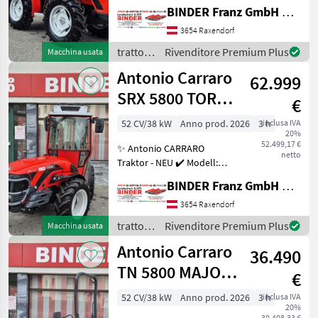
Modell : Tigre 3800
BINDER Franz GmbH & CoKG
VINOSTAR ✔️ in
serienmäßiger Ausführung
3654 Raxendorf
✔️ mit 3-Zylinder YANMAR
trattori
Rivenditore Premium Plus
Macchina usata
Dieselmotor ✔️ Leistung :
/
Antonio Carraro
25, 7PS,
62.999
Antonio
Carraro
SRX 5800 TORA
€
mit XLRedCab -
52 CV/38 kW
Anno prod. 2026
3 h
inclusa IVA
20%
Kabine
52.499,17 €
✨ Antonio CARRARO
netto
Traktor - NEU ✔️ Modell:
SRX 5800 TORA ✔️ DER
BINDER Franz GmbH & CoKG
KNICKLENKER mit 4 gleich
gr.Rädern ✔️ mit XL-
3654 Raxendorf
REDCAB-Komfort-Kabine ✔️
trattori
Rivenditore Premium Plus
Macchina usata
in serienmäßiger Ausführu
/
Antonio Carraro
36.490
Antonio
Carraro
TN 5800 MAJOR
€
StageV
52 CV/38 kW
Anno prod. 2026
3 h
inclusa IVA
20%
30.408,33 €