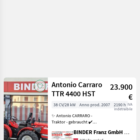
/
Antonio
Carraro
Antonio Carraro
23.900
TTR 4400 HST
€
38 CV/28 kW
Anno prod. 2007
2190 h
IVA
indetraibile
✨ Antonio CARRARO -
Traktor - gebraucht ✔️
Modell : sehr schöner TTR
BINDER Franz GmbH & CoKG
4400 HST ✔️