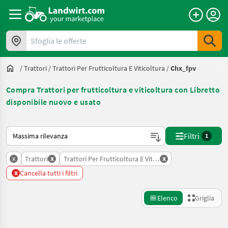
Sfoglia le offerte
/
Trattori
/
Trattori Per Frutticoltura E Viticoltura
/
Chx_fpv
Compra Trattori per frutticoltura e viticoltura con Libretto
disponibile nuovo e usato
Ecco come viene ordinato su Landwirt.com
Filtri
1
x
x
x
Trattori
Trattori Per Frutticoltura E Viticoltura
x
Cancella tutti i filtri
Elenco
Griglia