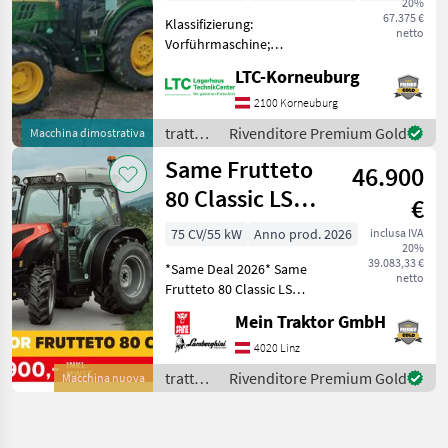
20%
67.375 €
Klassifizierung:
netto
Vorführmaschine;
Hydraulische Lenkung: Ja;
LTC-Korneuburg
Oberlenker vorne: Ja;
Kreuzsteuerhebel
2100 Korneuburg
Frontlader: Ja;
trattori
Rivenditore Premium Gold
Macchina dimostrativa
Kreuzsteuerhebel
/ John
Same Frutteto
Frontlader Art: Elektrisch;
46.900
Deere
Zwisc
80 Classic LS
€
(Stage V)
75 CV/55 kW
Anno prod. 2026
inclusa IVA
20%
39.083,33 €
*Same Deal 2026* Same
netto
Frutteto 80 Classic LS
AUSSTATTUNG: - 30V/15R-
Mein Traktor GmbH
Getriebe mit Kriechgang -
synchronisierte
4020 Linz
mechanisches
trattori
Rivenditore Premium Gold
Macchina nuova
Wendegetriebe - 3 Zylinder
/ Same
- 3 Steu