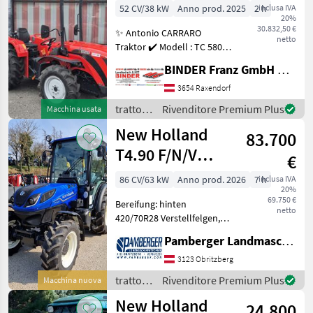
52 CV/38 kW
Anno prod. 2025
2 h
inclusa IVA
20%
30.832,50 €
✨ Antonio CARRARO
netto
Traktor ✔️ Modell : TC 5800
F ✔️ in serienmäßiger
BINDER Franz GmbH & CoKG
Ausführung ✔️ 4-Zylinder
Yanmar-TDI-Motor ✔️
3654 Raxendorf
Abgasstufe V ✔️ mit
trattori
Rivenditore Premium Plus
Macchina usata
CommonRail Einspritz-Sy
/
New Holland
83.700
Antonio
Carraro
T4.90 F/N/V
€
(Stage V)
86 CV/63 kW
Anno prod. 2026
7 h
inclusa IVA
20%
69.750 €
Bereifung: hinten
netto
420/70R28 Verstellfelgen,
vorne 280/70R20
Pamberger Landmaschinentechnik GmbH
Verstellfelgen Deluxe -
Höchster Komfort &
3123 Obritzberg
Intuitive Technologie Dual
trattori
Rivenditore Premium Plus
Macchina nuova
Command Getriebe
/ New
New Holland
VisionView Ka
24.800
Holland