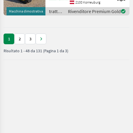
Hydraulische Lenkung: Ja;
2100 Korneuburg
Oberlenker vorne: Ja;
trattori
Rivenditore Premium Gold
Macchina dimostrativa
Zwischenachssteuergerät
/ John
doppeltwirkend: Ja; Ob
Deere
1
2
3
Risultato
1
-
48
da
131
(Pagina 1 da 3)