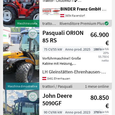
Traktor - LAGERND !! ✔️
Modell : TRX 7800 Spezial
BINDER Franz GmbH & CoKG
Cabrio ✔️ mit klappbarem
Sicherheitsbügel ✔️ in
3654 Raxendorf
serienmäßiger Ausführung
trattori
Rivenditore Premium Plus
Macchina usata
✔️ Frontlenker - Wen
/
Pasquali ORION
66.900
Antonio
Carraro
85 RS
€
75 CV/55 kW
Anno prod. 2025
100 h
inclusa IVA
20%
55.750 €
Vorführmaschine!! Große
netto
Kabine mit Heizung,
Lüftung und Klimaanlage,
LH Gleinstätten-Ehrenhausen-Wies reg. Gen.m.b.H. - Ehrenhausen
Jos Stick proportional mit
Mengenteiler, zwei
8461 Ehrenhausen
Hydraulikpumpen mit
trattori / Pasquali
1 mese online
Macchina dimostrativa
großer Leistung (gesamt
John Deere
84lt.
80.850
5090GF
€
90 CV/66 kW
Anno prod. 2023
370 h
inclusa IVA