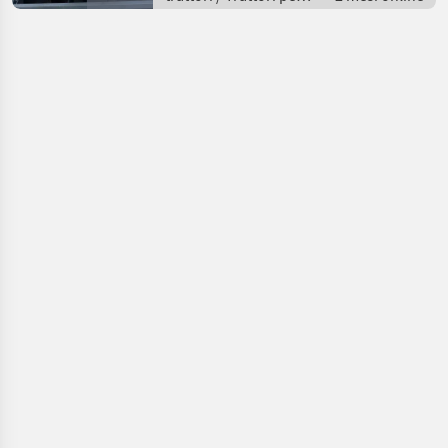
frutticoltura e
viticoltura