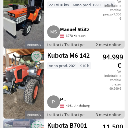
IVA
22 CV/16 kW
Anno prod. 1990
121 h
indetraibile
Vecchio
prezzo 7.300
€
Manuel Stütz
3970 Harbach
trattori / Trattori per
2 mesi online
Annuncio
frutticoltura e
Kubota M6 142
94.999
viticoltura
€
Anno prod. 2021
910 h
IVA
indetraibile
Vecchio
prezzo
99.999 €
P .
4161 Ulrichsberg
trattori / Trattori per
3 mesi online
Annuncio
frutticoltura e
Kubota B7001
11.500
viticoltura