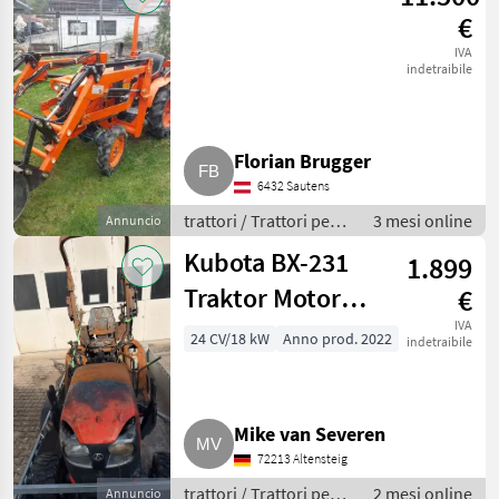
€
IVA
indetraibile
Florian Brugger
6432 Sautens
trattori / Trattori per
3 mesi online
Annuncio
frutticoltura e
Kubota BX-231
1.899
viticoltura
Traktor Motor
€
D902 24 PS
IVA
24 CV/18 kW
Anno prod. 2022
indetraibile
Allrad
Mike van Severen
72213 Altensteig
trattori / Trattori per
2 mesi online
Annuncio