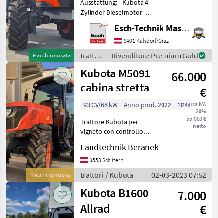
Ausstattung: - Kubota 4
Zylinder Dieselmotor -
Kubota
Powershuttle, 36/36
Esch-Technik Maschinenhandels GmbH, Vertriebszentrum Süd
inklusive 2 Lastschaltstufen
Antonio Carraro
- Luftsitz - Klimaanlage -
8401 Kalsdorf/Graz
Parkbremse - 4dw
trattori
Rivenditore Premium Gold
Macchina usata
New Holland
Steuergeräte hint
/
Kubota M5091
66.000
Kubota
Same
cabina stretta
€
Deutz
93 CV/68 kW
Anno prod. 2022
10 h
inclusa IVA
20%
55.000 €
Trattore Kubota per
Landini
netto
vigneto con controllo
elettronico (EHR),
Mostra
Landtechnik Beranek
centraline a 3 assi,
tutti
larghezza esterna di circa
3553 Schiltern
24
155 cm. Pneumatici: V
trattori / Kubota
02-03-2023 07:52
Macchina nuova
320/65R18, H 440/65R28
MARKETPLACE
Macchina di
Kubota B1600
7.000
Offerte dei
Marketplace
Annunci
Allrad
€
rivenditori