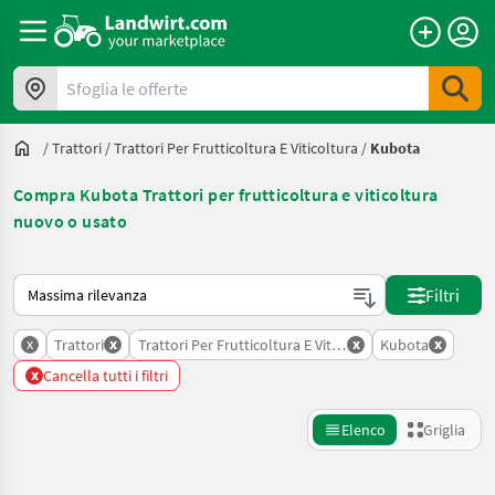
Sfoglia le offerte
/
Trattori
/
Trattori Per Frutticoltura E Viticoltura
/
Kubota
Compra Kubota Trattori per frutticoltura e viticoltura
nuovo o usato
Ecco come viene ordinato su Landwirt.com
Filtri
x
x
x
x
Trattori
Trattori Per Frutticoltura E Viticoltura
Kubota
x
Cancella tutti i filtri
Elenco
Griglia