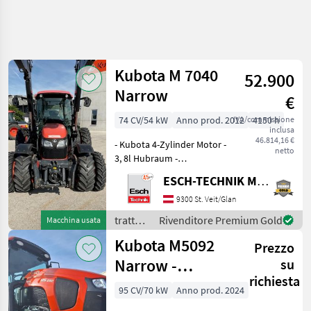
Affina
la
ricerca
Kubota M 7040
52.900
Narrow
€
Categoria
Paese
Filtri
4
74 CV/54 kW
Anno prod. 2012
IVA/commissione
4150 h
inclusa
Mostra
46.814,16 €
PERCORSO
- Kubota 4-Zylinder Motor -
Reimposta
7
netto
ATTUALE
3, 8l Hubraum -
risultati
Zwillingsbereifung hinten
Settore
ESCH-TECHNIK Maschinenhandels GmbH, St. Veit/G.
und vorne - Powershuttle -
agricolo
Hydrac Frontlader mit
9300 St. Veit/Glan
Trattori
Euro-Aufnahme - Faster
trattori
Rivenditore Premium Gold
Macchina usata
Trattori Per
Schnellkuppler -
/
Frutticoltura
Kubota M5092
Prezzo
E Viticoltura
Kubota
Narrow -
su
Kubota
richiesta
Schmalspurtraktor
95 CV/70 kW
Anno prod. 2024
SCEGLI
CATEGORIA