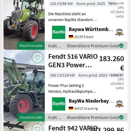
SET2
120 CV/88 kW
Anno prod. 2025
inclusa IVA
70 h
19%
107.900 €
Die Maschine steht an
netto
unserem BayWa Standort in
DE-89155 Erbach.Gerne
Baywa Württemberg
steht Ihnen Herr Straub
unter Tel.: 07305 173 52 für
89155 Erbach
Ihre Anfrage zur
trattori
Rivenditore Premium Gold
Macchina usata
Verfügung!Fendt 312 Vario
/ Fendt
Fendt 516 VARIO
183.260
GEN3 Power
€
Plus
160 CV/118 kW
Anno prod. 2023
inclusa IVA
1090 h
19%
154.000 €
Power Plus Setting 2
netto
Version, Hydraulikpumpe
110 l/min, Spurführung RTK
BayWa Niederbayern
Novatel, Diese Maschine
steht an unserem BayWa
94315 Straubing
Standort in DE - 84307
trattori
Rivenditore Premium Gold
Macchina usata
Eggenfelden.Gerne steht
/ Fendt
Fendt 942 VARIO
363.299,86