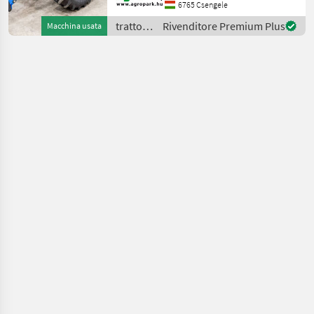
Steuergeräte, 1+2
6765 Csengele
Linienbremse, Michelin-
trattori
Rivenditore Premium Plus
Macchina usata
Reifen, Klimaanlage
/
Baujahr: 2
Landini