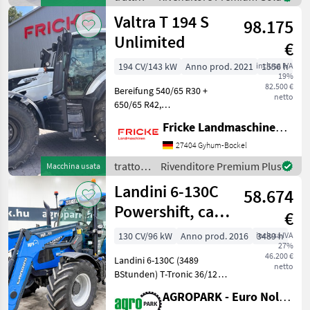
- 1x DW Ste
/ Fendt
Valtra T 194 S
98.175
Unlimited
€
194 CV/143 kW
Anno prod. 2021
inclusa IVA
1556 h
19%
82.500 €
Bereifung 540/65 R30 +
netto
650/65 R42,
Frontkraftheber,
Fricke Landmaschinen GmbH
Frontzapfwelle, gefederte
Vorderachse, mechanische
27404 Gyhum-Bockel
Kabinenfederung,
trattori
Rivenditore Premium Plus
Macchina usata
Heckwischer, 4x dw.
/ Valtra
Landini 6-130C
Steuergeräte hinten, Druc
58.674
Powershift, cab
€
suspension,
130 CV/96 kW
Anno prod. 2016
inclusa IVA
3489 h
27%
frontloader,
46.200 €
Landini 6-130C (3489
netto
BStunden) T-Tronic 36/12
40 km/h, Frontlader,
AGROPARK - Euro Noliker Kft.
gefederte Kabine, 5 Paare