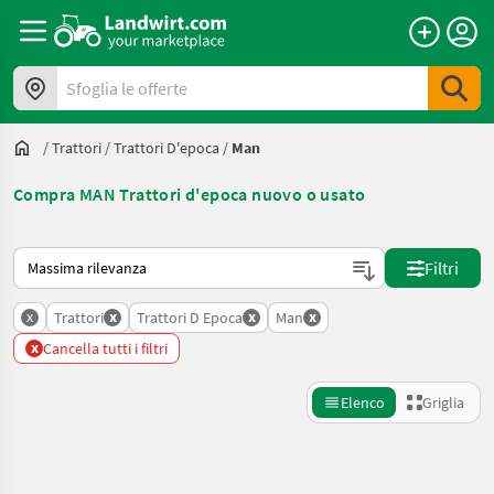
Sfoglia le offerte
/
Trattori
/
Trattori D'epoca
/
Man
Compra MAN Trattori d'epoca nuovo o usato
Ecco come viene ordinato su Landwirt.com
Filtri
x
x
x
x
Trattori
Trattori D Epoca
Man
x
Cancella tutti i filtri
Elenco
Griglia