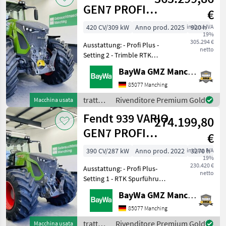
GEN7 PROFI
€
PLUS S2
420 CV/309 kW
Anno prod. 2025
inclusa IVA
920 h
19%
305.294 €
Ausstattung: - Profi Plus -
netto
Setting 2 - Trimble RTK
Spurführung - Isobus -
BayWa GMZ Manching
Loadsensing - TIM -
220L/min Hydraulikpumpe-
85077 Manching
Frontkraftheber (Lage)-
trattori
Rivenditore Premium Gold
Macchina usata
Frontzapfwelle- 1x Dw
/ Fendt
Fendt 939 VARIO
274.199,80
GEN7 PROFI
€
PLUS S1
390 CV/287 kW
Anno prod. 2022
inclusa IVA
3270 h
19%
230.420 €
Ausstattung: - Profi Plus-
netto
Setting 1 - RTK Spurführung
- Grip Assistent- Isobus -
BayWa GMZ Manching
Loadsensing - Kühlbox -
K80 Zugkugelkupplung -
85077 Manching
Hydraulikpumpe 220L/min
trattori
Rivenditore Premium Gold
Macchina usata