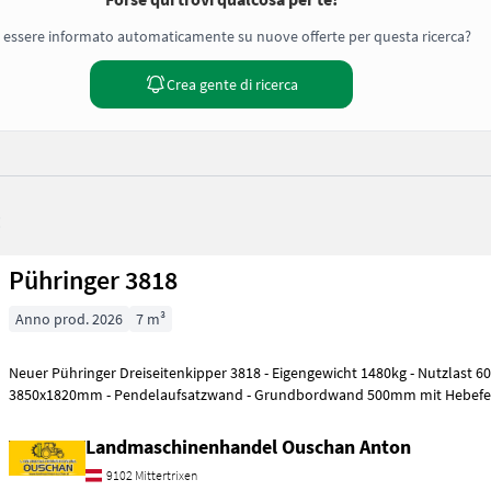
 essere informato automaticamente su nuove offerte per questa ricerca?
Crea gente di ricerca
:
Pühringer 3818
Anno prod. 2026
7 m³
Neuer Pühringer Dreiseitenkipper 3818 - Eigengewicht 1480kg - Nutzlast 6000kg - Brückenmaße
3850x1820mm - Pendelaufsatzwand - Grundbordwand 500mm mit Hebef
Landmaschinenhandel Ouschan Anton
9102 Mittertrixen