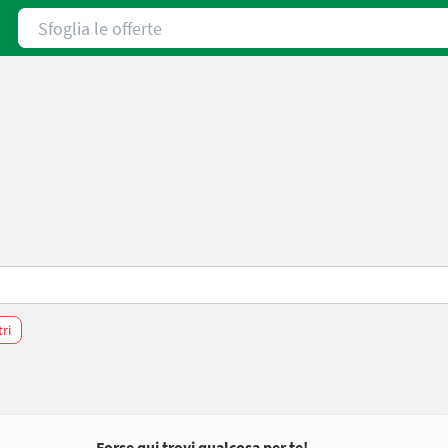
Sfoglia le offerte
tri
Forse qui trovi qualcosa per te!