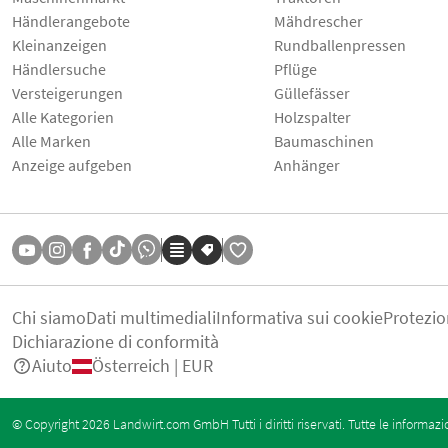
Händlerangebote
Mähdrescher
Kleinanzeigen
Rundballenpressen
Händlersuche
Pflüge
Versteigerungen
Güllefässer
Alle Kategorien
Holzspalter
Alle Marken
Baumaschinen
Anzeige aufgeben
Anhänger
Chi siamo
Dati multimediali
Informativa sui cookie
Protezio
Dichiarazione di conformità
Aiuto
Österreich | EUR
© Copyright 2026 Landwirt.com GmbH Tutti i diritti riservati. Tutte le informazi