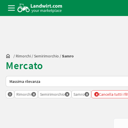
/
Rimorchi
/
Semirimorchio
/
Samro
Mercato
Ecco come viene ordinato su Landwirt.com
x
x
x
x
x
Rimorchi
Semirimorchio
Samro
Cancella tutti i fil