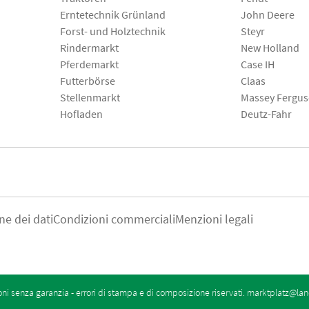
Erntetechnik Grünland
John Deere
Forst- und Holztechnik
Steyr
Rindermarkt
New Holland
Pferdemarkt
Case IH
Futterbörse
Claas
Stellenmarkt
Massey Fergu
Hofladen
Deutz-Fahr
ne dei dati
Condizioni commerciali
Menzioni legali
oni senza garanzia - errori di stampa e di composizione riservati.
marktplatz@lan