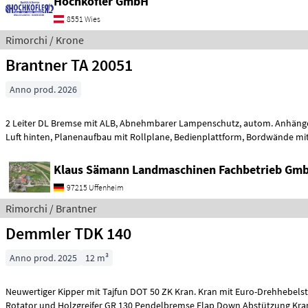
Hochkofler GmbH
8551 Wies
Rimorchi / Krone
Brantner TA 20051
Anno prod. 2026
2 Leiter DL Bremse mit ALB, Abnehmbarer Lampenschutz, autom. Anhängekupplung, Öl und
Luft hinten, Planenaufbau mit Rollplane, Bedienp
Klaus Sämann Landmaschinen Fachbetrieb Gm
97215 Uffenheim
Rimorchi / Brantner
Demmler TDK 140
Anno prod. 2025
12 m³
Neuwertiger Kipper mit Tajfun DOT 50 ZK Kran. Kran mit Euro-Drehhebelsteuerung 4, 5 to.
Rotator und Holzgreifer GR 130 Pendelbremse Flap Down Abstützung Kra