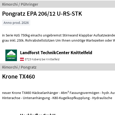
Rimorchi / Pühringer
Pongratz EPA 206/12 U-RS-STK
Anno prod. 2026
in Serie HzG 750kg einachs ungebremst Stirnwand klappbar Aufsatzwän
grau inkl. 2Stk. Rohrabstellstützen Um Ihnen unnötige Wartezeiten o
Landforst TechnikCenter Knittelfeld
8723 Kobenz bei Knittelfeld
Rimorchi / Pongratz
Krone TX460
neuer Krone TX460 Häckselanhänger - 46m³ Fassungsvermögen - hydr. Austragung - gelenkte
Hinterachse - Untenanhängung - K80-Kugelkopfkupplung - Hydraulische