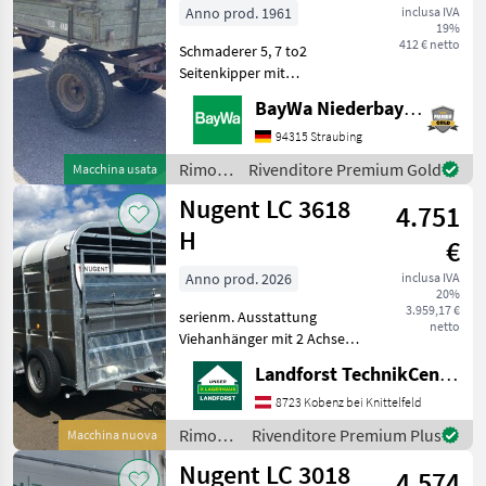
Tonnen
Anno prod. 1961
inclusa IVA
19%
412 € netto
Schmaderer 5, 7 to2
Seitenkipper mit
HandpumpeAuflaufbremseBrücken-
BayWa Niederbayern
Maße: 5m x 1, 85m x 0,
64mStahlunterbauHolzboden
94315 Straubing
und BordwändeHolzboden
Rimorchi
Rivenditore Premium Gold
Macchina usata
muss zum Teil erneuert
/
Nugent LC 3618
werden
4.751
Sonstige
H
€
Anno prod. 2026
inclusa IVA
20%
3.959,17 €
serienm. Ausstattung
netto
Viehanhänger mit 2 Achsen
Abmessungen: L 3, 71m / B
Landforst TechnikCenter Knittelfeld
1, 80m / H 1, 93m
Höchstzulässiges
8723 Kobenz bei Knittelfeld
Gesamtgewicht 3.500 kg
Rimorchi
Rivenditore Premium Plus
Macchina nuova
Eigengewicht ca. 1.250 kg /
/
Nugent LC 3018
Nutzlast
4.574
Nugent