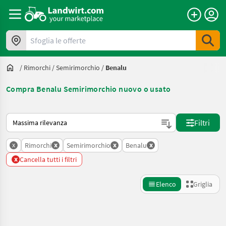
Sfoglia le offerte
/
Rimorchi
/
Semirimorchio
/
Benalu
Compra Benalu Semirimorchio nuovo o usato
Ecco come viene ordinato su Landwirt.com
Filtri
x
x
x
x
Rimorchi
Semirimorchio
Benalu
x
Cancella tutti i filtri
Elenco
Griglia