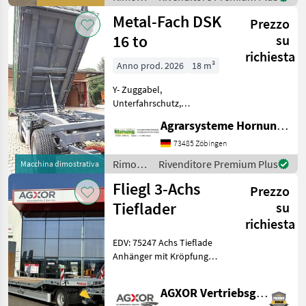
Eigengewicht ca. 810 kg /
/
Metal-Fach DSK
Nutzlast 1.
Prezzo
Nugent
16 to
su
richiesta
Anno prod. 2026
18 m³
Y- Zuggabel,
Unterfahrschutz,
Grenzbeleuchtung, Plane,
Agrarsysteme Hornung GmbH & Co. KG
Laufsteg vorne. AHK, Tel.
07966 1324 oder e mail Ps
73485 Zöbingen
auch als 18 to und Tandem
Rimorchi
Rivenditore Premium Plus
Macchina dimostrativa
Numero di assi
/ Metal-
Fliegl 3-Achs
(configurazione
Prezzo
Fach
Tieflader
su
richiesta
EDV: 75247 Achs Tieflade
Anhänger mit Kröpfung
Fahrgestell Tieflade
Anhänger Stahl
AGXOR Vertriebsgesellschaft Ost GmbH
Schweißkonstruktion