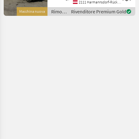
Drehschemel mit kräftigen
2111 Harmannsdorf-Rückersdorf
Kugeldrehkranz Heckabstüt
Rimorchi
Rivenditore Premium Gold
Macchina nuova
/ Fliegl