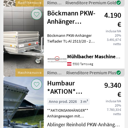
Rimorchi
Rivenditore Premium Gold
Macchina nuova
automatica, Certificato del
/
Böckmann PKW-
tipo Rim
4.190
Pongratz
Anhänger
€
Tieflader TL-AL
inclusa IVA
Böckmann PKW-Anhänger
20%
2513/20
3.491,67 €
Tieflader TL-Al 2513/20 - 2
netto
Querträger - Bereifung 13"
Stahlfelge - wartungsfreie
Mühlbacher Maschinen GmbH
Gummifederachsen mit
Einzelradfederung -
5580 Tamsweg
freitrage
Rimorchi
Rivenditore Premium Plus
Macchina nuova
/
Humbaur
9.340
Böckmann
*AKTION*
€
Dreiseitenkipper
Anno prod. 2026
3 m³
inclusa IVA
20%
HTK 3500.37 ALU
7.783,33 €
**AKTIONSANHÄNGER**
netto
Anhängewagen mit
Doppelachsen, gebremste
Ablinger Reinhold PKW-Anhänger und Fahrzeugbau Ges.m.b.H.
Ausführung