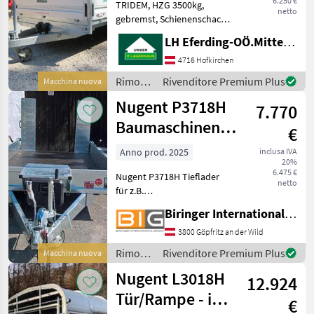
6.250 €
TRIDEM, HZG 3500kg,
netto
gebremst, Schienenschacht
--- Lagerabverkauf mit
LH Eferding-OÖ.Mitte, Landtechnik Hofkirchen
Tageszulassung Certificato
del tipo Rimorchi Rimorchi
4716 Hofkirchen
per auto
Rimorchi
Rivenditore Premium Plus
Macchina nuova
/
Nugent P3718H
7.770
Pongratz
Baumaschinentransporter
€
- lagernd
Anno prod. 2025
inclusa IVA
20%
6.475 €
Nugent P3718H Tieflader
netto
für z.B.
Baumaschinentransporte
Biringer International GmbH
mit 2 Achsen - lagernd
Parabelfederung „Parabolic
3800 Göpfritz an der Wild
Equaliser“ geteilte
Rimorchi
Rivenditore Premium Plus
Macchina nuova
Auffahrtsschienen mit
/
Nugent L3018H
integrierten Bela
12.924
Nugent
Tür/Rampe - im
€