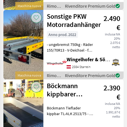
Rimorchi
Rivenditore Premium Gold
Macchina nuova
/
Sonstige PKW
2.490
Sonstige
Motorradanhänger
€
Anno prod. 2022
inclusa IVA
20%
2.075 €
- ungebremst 750kg - Räder
netto
155/70R13 - V-Deichsel - für
2 Motorräder -
Wingelhofer & Söhne GmbH
Siebdruckboden - 4
Zurrbügel im Plateau - 2
2084 Starrein
Motorradschienen inkl 1
Rimorchi
Rivenditore Premium Gold
Macchina nuova
Auffahr
/
Böckmann
2.390
Sonstige
kippbarer
€
Tieflader TL-ALK
inclusa IVA
Böckmann Tieflader
20%
2513/75
1.991,67 €
kippbar TL-ALK 2513/75 - 2
netto
Querträger - Bereifung 13" -
niedrige Ladehöhe -