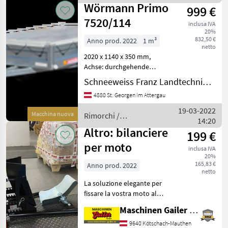
Wörmann
Wörmann Primo
999 €
7520/114
inclusa IVA
20%
832,50 €
Anno prod. 2022
1 m³
netto
2020 x 1140 x 350 mm,
Achse: durchgehende
wartungsfreie
Schneeweiss Franz Landtechnik - Metallbau
Gewerbeachse mit
4880 St. Georgen im Attergau
verstärkten Langauflagen,
feuerverzinkt, Feder:
19-03-2022
Macchina nuova
Rimorchi /
Einzelradfederung
14:20
Wörmann
progressiv wirkend und sto
Altro: bilanciere
199 €
per moto
inclusa IVA
20%
165,83 €
Anno prod. 2022
netto
La soluzione elegante per
fissare la vostra moto al
rimorchio. Attendiamo con
Maschinen Gailer GmbH
piacere la vostra richiesta!
Rimorchi Rimorchi per auto
9640 Kötschach-Mauthen