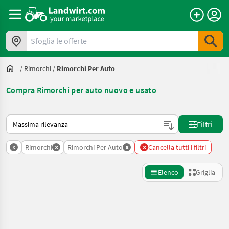
Sfoglia le offerte
/
Rimorchi
/
Rimorchi Per Auto
Compra Rimorchi per auto nuovo e usato
Ecco come viene ordinato su Landwirt.com
Filtri
x
x
x
x
Rimorchi
Rimorchi Per Auto
Cancella tutti i filtri
Elenco
Griglia
Affina