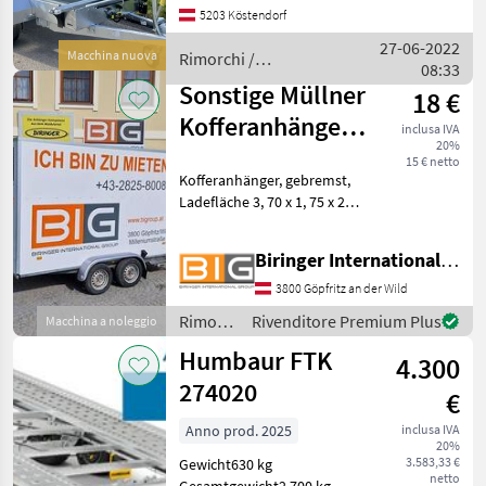
5203 Köstendorf
Auflaufeinrichtung mit
Kugelkopfkupplung, V-
27-06-2022
Macchina nuova
Rimorchi /
Ausführung wartungsfreie
08:33
Humbaur
Gummifederachsen m
Sonstige Müllner
18 €
Kofferanhänger
inclusa IVA
20%
M2000-T-KO
15 € netto
Kofferanhänger, gebremst,
Ladefläche 3, 70 x 1, 75 x 2,
24 m Ladebreite bei Tür 1,
63m Eig. Gew.: 1100
Biringer International GmbH
Nutzlast: 1500 Ges. Gew.:
2600 Der oben angeführte
3800 Göpfritz an der Wild
Stunden-Mietpre
Rimorchi
Rivenditore Premium Plus
Macchina a noleggio
/
Humbaur FTK
4.300
Sonstige
274020
€
Anno prod. 2025
inclusa IVA
20%
3.583,33 €
Gewicht630 kg
netto