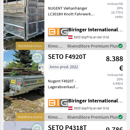
Zulauf
inclusa IVA
NUGENT Viehanhänger
20%
10.770 €
LC3018H Knott Fahrwerk
netto
und Auflaufbremse
Parabelblattfederung und
Biringer International GmbH
Starrachsen für perfekte
Straßenlage ***Spezial-
3800 Göpfritz an der Wild
Federung PARABOLIC
Rimorchi
Rivenditore Premium Plus
Macchina nuova
EQUALIZER***
/
SETO F4920T
8.388
Nugent
€
Anno prod. 2022
inclusa IVA
20%
Nugent F4920T -
6.990 €
Lagerabverkauf
netto
Hochlader/Plateauanhänger
mit 3 Achsen, gebremst
Biringer International GmbH
Anhänger ist aus
3800 Göpfritz an der Wild
vollfeuerverzinktem Stahl
gefertigt Boden aus einer
Rimorchi
Rivenditore Premium Plus
Macchina nuova
speziell beschic
/ SETO
SETO P4318T
9.786