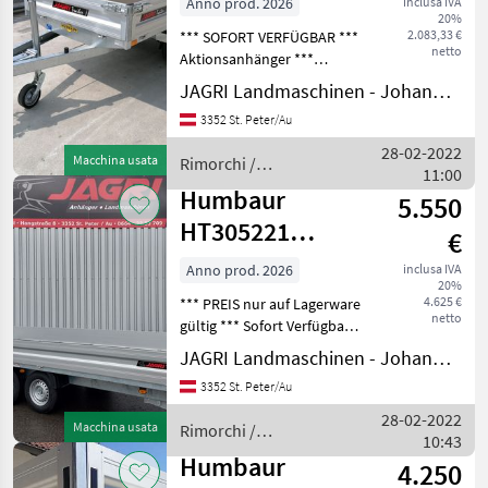
Anno prod. 2026
inclusa IVA
20%
1.500kg **
2.083,33 €
*** SOFORT VERFÜGBAR ***
2,30m x 1,40m
netto
Aktionsanhänger ***
Einachsanhänger Humbaur
JAGRI Landmaschinen - Johannes Amesbichler
HU 152314 gebremst, ***
3352 St. Peter/Au
Optionales Zubehör wie
Bordwandaufsatz,
28-02-2022
Macchina usata
Rimorchi /
Flachplane, Gitteraufsatz,
11:00
Humbaur
Humbaur
5.550
HT305221
€
Hochlader **
Anno prod. 2026
inclusa IVA
20%
3.000kg **
4.625 €
*** PREIS nur auf Lagerware
5,22m x 2,07m
netto
gültig *** Sofort Verfügbar
*** Hochlader Humbaur HT
JAGRI Landmaschinen - Johannes Amesbichler
305221, 5220 x 2070 x 350
3352 St. Peter/Au
mm, 3000 kg GG, Räder 14
Zoll, Bordwände ALU-
28-02-2022
Macchina usata
Rimorchi /
Eloxiert, 4-S
10:43
Humbaur
Humbaur
4.250