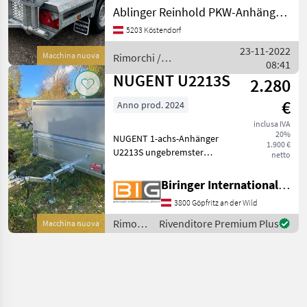
Doppelachsanhänger,
Ablinger Reinhold PKW-Anhänger und Fahrzeugbau Ges.m.b.H.
gebremste Ausführung
5203 Köstendorf
Auflaufeinrichtung ALKO
mit Kugelkopfkupplung,
23-11-2022
Macchina nuova
Rimorchi /
Deichsel in V-Ausführung
08:41
Ablinger
wartungsfrei
NUGENT U2213S
2.280
€
Anno prod. 2024
inclusa IVA
20%
NUGENT 1-achs-Anhänger
1.900 €
U2213S ungebremster
netto
Anhänger mit 1 Achse
Anhänger ist aus
Biringer International GmbH
vollfeuerverzinktem Stahl
3800 Göpfritz an der Wild
gefertigt Boden aus einer
speziell beschichteten 18
Rimorchi
Rivenditore Premium Plus
Macchina nuova
mm Sie
/
Nugent