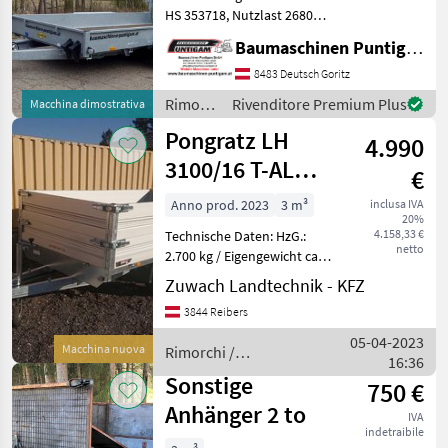
HS 353718, Nutzlast 2680
kg, zulässiges
Baumaschinen Puntigam GmbH
Gesamtgewicht 3500 kg,
Ladefläche LxBxH 3750 x
8483 Deutsch Goritz
1850 x 270 mm,
Rimorchi
Rivenditore Premium Plus
Macchina dimostrativa
Gesamtmaße LxBxH 5730 x
/
Pongratz LH
2453 x 2020 mm, Re
4.990
Humbaur
3100/16 T-AL
€
HzG 2700 kg
Anno prod. 2023
3 m³
inclusa IVA
20%
4.158,33 €
Technische Daten: HzG.:
netto
2.700 kg / Eigengewicht ca.
461 kg (ohne Zubehör)
Zuwach Landtechnik - KFZ
Nutzlast ca. 2.239 kg
3844 Reibers
Ladefläche 3.108 x 1.606 x
300 mm Bereifung 195
05-04-2023
Macchina nuova
Rimorchi /
16:36
Pongratz
Sonstige
750 €
Anhänger 2 to
IVA
indetraibile