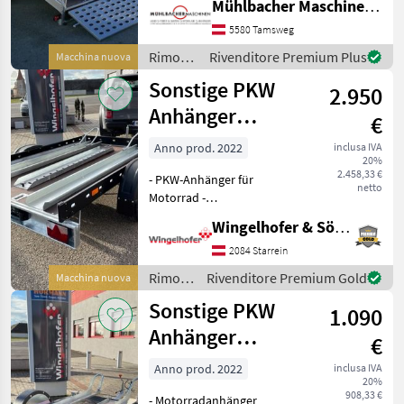
Mühlbacher Maschinen GmbH
Bordwände Alu-eloxiert -
Auffahrklappe 500mm hoch
5580 Tamsweg
aus Stahl
Rimorchi
Rivenditore Premium Plus
Macchina nuova
/
Sonstige PKW
2.950
Böckmann
Anhänger
€
Motorrad
Anno prod. 2022
inclusa IVA
20%
2.458,33 €
- PKW-Anhänger für
netto
Motorrad -
Motorradanhänger
Wingelhofer & Söhne GmbH
2500x1500x130 - gebremst
1000Kg - Eig. Gew. 308Kg -
2084 Starrein
Auflaufdeichsel V-
Rimorchi
Rivenditore Premium Gold
Macchina nuova
Ausführung-mit Stützrad -
/
Sonstige PKW
Räder 1
1.090
Sonstige
Anhänger
€
Motorrad
Anno prod. 2022
inclusa IVA
20%
908,33 €
- Motorradanhänger