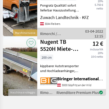
20%
5.750 €
Pongratz Qualität! sofort
netto
lieferbar Hauszustellung
gegen Aufpreis möglich.
Zuwach Landtechnik - KFZ
Fixpreis Stahlboden
3844 Reibers
verzinkt 3.500 kg
Gesamtgewicht massives
03-04-2022
Macchina nuova
Rimorchi /
Stützrad 2 Rampen mi
12:15
Pongratz
Nugent TB
12 €
5520H Miete-
inclusa IVA
20%
Hochladeanhänger
10 € netto
200 cm
kippbar
kippbarer Autotransporter
und Hochladeanhänger,
gebremst, Ladefläche innen
Biringer International GmbH
545 x 195 cm, 3.500 kg HzGG
Der oben angeführte
3800 Göpfritz an der Wild
Mietpreis ist ein
Rimorchi
Rivenditore Premium Plus
Macchina a noleggio
Stundenpreis, jedoch ist
/
Nugent