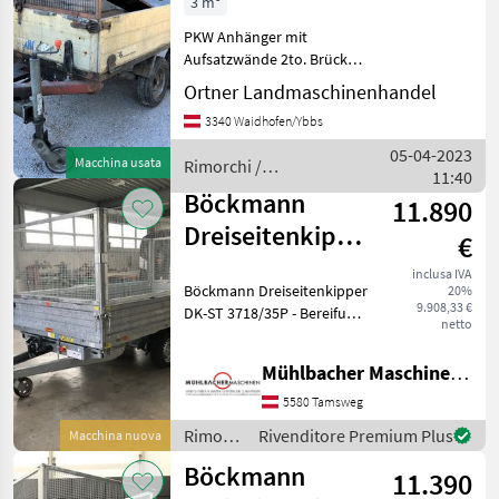
3 m³
PKW Anhänger mit
Aufsatzwände 2to. Brücke
2, 50 x 1, 50 x 0, 90m,
Ortner Landmaschinenhandel
Reserverad, kein Pickerl,
3340 Waidhofen/Ybbs
näheres tel. Rimorchi
Rimorchi per auto
05-04-2023
Macchina usata
Rimorchi /
11:40
Sonstige
Böckmann
11.890
Dreiseitenkipper
€
DK-ST 3718/35P
inclusa IVA
Böckmann Dreiseitenkipper
20%
9.908,33 €
DK-ST 3718/35P - Bereifung
netto
14" - freitragende
Deichsellänge 1540mm -
Mühlbacher Maschinen GmbH
Schwerlast-Automatik-
Stützrad - Stahlbordwände
5580 Tamsweg
400mm hoch -
Rimorchi
Rivenditore Premium Plus
Macchina nuova
/
Böckmann
11.390
Böckmann