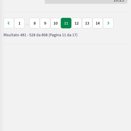
Humbaur
1
…
8
9
10
11
12
13
14
Risultato
481
-
528
da
808
(Pagina 11 da 17)