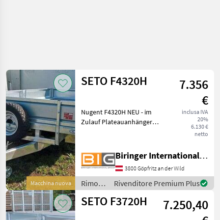
SETO F4320H
7.356
€
Nugent F4320H NEU - im
inclusa IVA
20%
Zulauf Plateauanhänger
6.130 €
mit 2 Achsen
netto
Abmessungen: L 4, 30 m x B
2, 00 m Höchstzulässiges
Biringer International GmbH
Gesamtgewicht 3.500 kg
3800 Göpfritz an der Wild
Eigengewicht ca. 805 kg /
Nutzlas
Rimorchi
Rivenditore Premium Plus
Macchina nuova
/ SETO
SETO F3720H
7.250,40