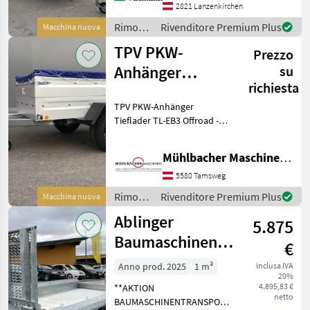
mm Gesamtmaß: ca. 3775
2821 Lanzenkirchen
mm x 1810 mm x 2145 mm
Rimorchi
Rivenditore Premium Plus
Macchina nuova
Zul. Gesamtg
/
TPV PKW-
Prezzo
Humbaur
Anhänger
su
richiesta
Tieflader TL-EB3
TPV PKW-Anhänger
Offroad
Tieflader TL-EB3 Offroad -
gebremst - zul.
Gesamtgewicht 1.300kg -
Mühlbacher Maschinen GmbH
Nutzlast ohne Zubehör
990kg - Kasteninnenmaße
5580 Tamsweg
LxBxH 2435x1235x340mm -
Rimorchi
Rivenditore Premium Plus
Macchina nuova
max
/ TPV
Ablinger
5.875
Baumaschinentransporter
€
TERRAX 3500
Anno prod. 2025
1 m³
inclusa IVA
20%
2940 x1500mm
4.895,83 €
**AKTION
netto
BAUMASCHINENTRANSPORTER**