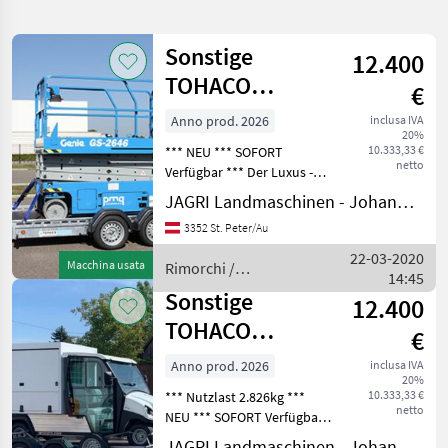
la
ricerca
Sonstige
12.400
TOHACO
€
Categoria
Paese
Filtri
3
Baumaschinentransporter
Anno prod. 2026
inclusa IVA
20%
mit Luftfederung
Mostra
10.333,33 €
*** NEU *** SOFORT
PERCORSO
Reimposta
808
netto
ATTUALE
Verfügbar *** Der Luxus -
risultati
Maschinentransporter für
JAGRI Landmaschinen - Johannes Amesbichler
Settore
anspruchsvolle Nutzer !!!
agricolo
3352 St. Peter/Au
*** FINANZIERUNG möglich
Rimorchi
*** Absenkbarer,
22-03-2020
Macchina usata
Rimorchi /
Rimorchi
luftgefederter Bagg
14:45
Sonstige
Per Auto
Sonstige
12.400
TOHACO
SCEGLI
€
CATEGORIA
Maschinentransporter
Anno prod. 2026
inclusa IVA
Pongratz
172
20%
3,5T **
10.333,33 €
*** Nutzlast 2.826kg ***
Luftfederung
netto
NEU *** SOFORT Verfügbar
Sonstige
168
*** *** Der Luxus -
JAGRI Landmaschinen - Johannes Amesbichler