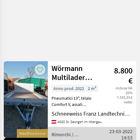
Wörmann
8.800
Multilader
€
3043/210
Anno prod. 2022
2 m³
inclusa IVA
20%
7.333,33 €
Pneumatici 13", telaio
netto
Comfort V, assali
commerciali continui esenti
Schneeweiss Franz Landtechnik - Metallbau
da manutenzione con
4880 St. Georgen im Attergau
supporti lunghi rinforzati,
zincati a caldo, sospensioni
23-03-2022
Macchina nuova
Rimorchi /
indipendenti pr
14:53