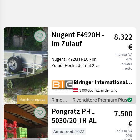
Nugent F4920H -
8.322
im Zulauf
€
inclusa IVA
Nugent F4920H NEU - im
20%
6.935 €
Zulauf Hochlader mit 2
netto
Achsen Bereifung:
185/70R13C inkl.
Biringer International GmbH
Reserverad halb-
automatische Knott-
3800 Göpfritz an der Wild
Anhängekupplung Spezial-
Rimorchi
Rivenditore Premium Plus
Macchina nuova
Federung „Parabolic Equal
/
Pongratz PHL
7.500
Nugent
5030/20 TR-AL
€
Anno prod. 2022
inclusa IVA
20%