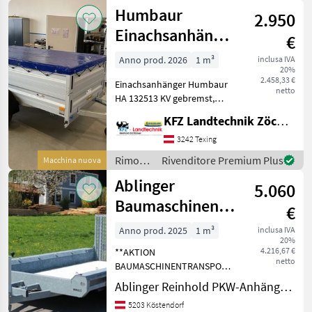
/
Humbaur
2.950
Böckmann
Einachsanhänger
€
HA 132513 KV
Anno prod. 2026
1 m³
inclusa IVA
20%
gebremst
2.458,33 €
Einachsanhänger Humbaur
netto
HA 132513 KV gebremst,
Stirnwand klappbar, Masse
KFZ Landtechnik Zöchbauer GmbH
2510 x 1310 x 350 mm, 1300
kg Gesamtgewicht,
3242 Texing
Bordwände ALU-Eloxiert, 2-
Rimorchi
Rivenditore Premium Plus
Macchina nuova
Seitig abklapp u.- a
/
Ablinger
5.060
Humbaur
Baumaschinentransporter
€
TERRAX 3000
Anno prod. 2025
1 m³
inclusa IVA
20%
2940 x1500mm
4.216,67 €
**AKTION
netto
BAUMASCHINENTRANSPORTER**
Doppelachsanhänger,
Ablinger Reinhold PKW-Anhänger und Fahrzeugbau Ges.m.b.H.
gebremste Ausführung
5203 Köstendorf
Auflaufeinrichtung ALKO