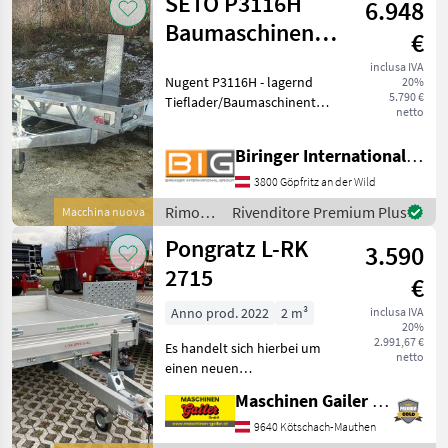
SETO P3116H
6.948
Baumaschinentransporter
€
- lagernd
inclusa IVA
Nugent P3116H - lagernd
20%
5.790 €
Tieflader/Baumaschinentransporter
netto
mit 2 Achsen, gebremst
Anhänger ist aus
Biringer International GmbH
vollfeuerverzinktem Stahl
gefertigt Hochbelastbare
3800 Göpfritz an der Wild
Auffahrtsschiene
Rimorchi
Rivenditore Premium Plus
Macchina nuova
/ SETO
Pongratz L-RK
3.590
2715
€
Anno prod. 2022
2 m³
inclusa IVA
20%
2.991,67 €
Es handelt sich hierbei um
netto
einen neuen
Rückwärtskipper. Wir freuen
Maschinen Gailer GmbH
uns auf Ihre Anfrage!
Attacho superiore:
9640 Kötschach-Mauthen
Alluminio, Retromarcia