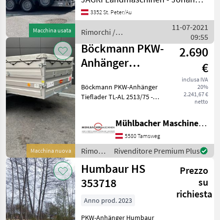
Maschinentransporter für
Humbaur
139
3352 St. Peter/Au
anspruchsvolle Nutzer !!!
*** FINANZIERUNG möglich
11-07-2021
Macchina usata
Rimorchi /
Böckmann
81
*** Absenkb
09:55
Sonstige
Böckmann PKW-
2.690
TPV
45
Anhänger
€
Tieflader TL-AL
Eduard
35
inclusa IVA
Böckmann PKW-Anhänger
20%
2513/75
2.241,67 €
Mostra
Tieflader TL-AL 2513/75 -
netto
tutti
Bordwände alu-eloxiert -
42
Seitenwände mit
Mühlbacher Maschinen GmbH
integrierter
MARKETPLACE
Ladungssicherung - stabiler
5580 Tamsweg
Siebdruckboden - 4
Rimorchi
Rivenditore Premium Plus
Macchina nuova
Offerte dei
Zurrösen
Marketplace
Annunci
/
rivenditori
Humbaur HS
Prezzo
Böckmann
353718
su
richiesta
Anno prod. 2023
PKW-Anhänger Humbaur