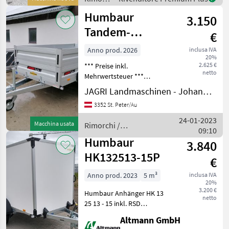
/ SETO
Humbaur
3.150
Tandem-
€
Doppelachser
Anno prod. 2026
inclusa IVA
20%
2,5t *** 3,00m x
2.625 €
*** Preise inkl.
1,50m ***
netto
Mehrwertsteuer ***
Zubehör - Aufpreis - ohne
JAGRI Landmaschinen - Johannes Amesbichler
Montage ***
3352 St. Peter/Au
Bordwandaufsatz € 900, -
*** Flachplane € 310, - *** 2
24-01-2023
Macchina usata
Rimorchi /
Schiebestützen mit Monta
09:10
Humbaur
Humbaur
3.840
HK132513-15P
€
Anno prod. 2023
5 m³
inclusa IVA
20%
3.200 €
Humbaur Anhänger HK 13
netto
25 13 - 15 inkl. RSD
gebremst Innenmaß: ca.
Altmann GmbH
2510 mm x 1320 mm x 1520