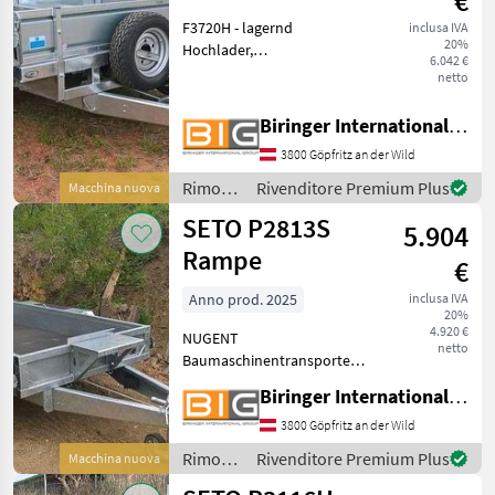
€
F3720H - lagernd
inclusa IVA
20%
Hochlader,
6.042 €
Plateauanhänger mit 2
netto
Achsen, gebremst
Anhänger ist aus
Biringer International GmbH
vollfeuerverzinktem Stahl
3800 Göpfritz an der Wild
gefertigt Boden aus einer
speziell beschichteten 18
Rimorchi
Rivenditore Premium Plus
Macchina nuova
mm
/ SETO
SETO P2813S
5.904
Rampe
€
Anno prod. 2025
inclusa IVA
20%
4.920 €
NUGENT
netto
Baumaschinentransporter
Tieflader P2813S - lagernd
Biringer International GmbH
Zweiachsanhänger,
gebremst Anhänger ist aus
3800 Göpfritz an der Wild
vollfeuerverzinktem Stahl
Rimorchi
Rivenditore Premium Plus
Macchina nuova
gefertigt Hochbelastbare
/ SETO
Auffahrts-Ra