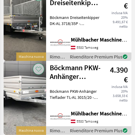
Dreiseitenkipper
€
DK-AL 3718/35P
inclusa IVA
Böckmann Dreiseitenkipper
20%
9.491,67 €
DK-AL 3718/35P -
netto
Schwerlast-Automatik-
Stützrad - Stahlblechboden
Mühlbacher Maschinen GmbH
- elektr. Hydraulikpumpe
mit Batterie und
5580 Tamsweg
Nothandpumpe - 4
Rimorchi
Rivenditore Premium Plus
Macchina nuova
Zurrbüge
/
Böckmann PKW-
4.390
Böckmann
Anhänger
€
Tieflader TL-AL
inclusa IVA
Böckmann PKW-Anhänger
20%
3015/20
3.658,33 €
Tieflader TL-AL 3015/20 -
netto
wartungsfreie
Gummifederachsen mit
Mühlbacher Maschinen GmbH
Einzelradfederung -
freitragende Deichsellänge
5580 Tamsweg
1250mm - Bordwände Alu-
Rimorchi
Rivenditore Premium Plus
Macchina nuova
eloxier