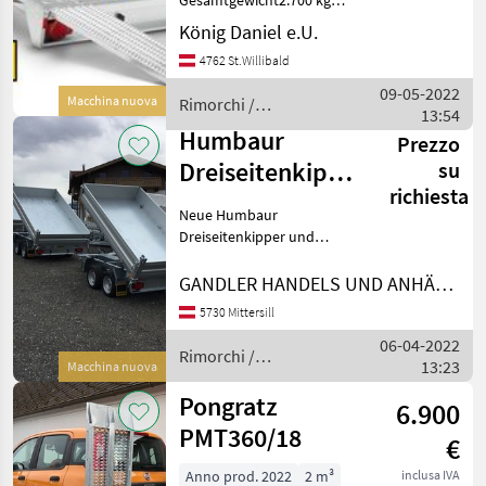
Gesamtgewicht2.700 kg
Nutzlast2.070 kg
König Daniel e.U.
Innenlänge4.000 mm
4762 St.Willibald
Gesamtlänge5.375 mm
Innenbreite2.140 mm
09-05-2022
Macchina nuova
Rimorchi /
Gesamtbreite2.050 mm
13:54
Humbaur
Innenhöhe50 mm
Humbaur
Prezzo
Gesamthöh
Dreiseitenkipper
su
richiesta
HTK
Neue Humbaur
Dreiseitenkipper und
Rückwärtskipper sofort
verfügbar!!!! Verschiedene
GANDLER HANDELS UND ANHÄNGER GmbH
Größen auf Lager,
5730 Mittersill
Certificato del tipo Rimorchi
06-04-2022
Rimorchi per auto
Rimorchi /
13:23
Macchina nuova
Humbaur
Pongratz
6.900
PMT360/18
€
Anno prod. 2022
2 m³
inclusa IVA