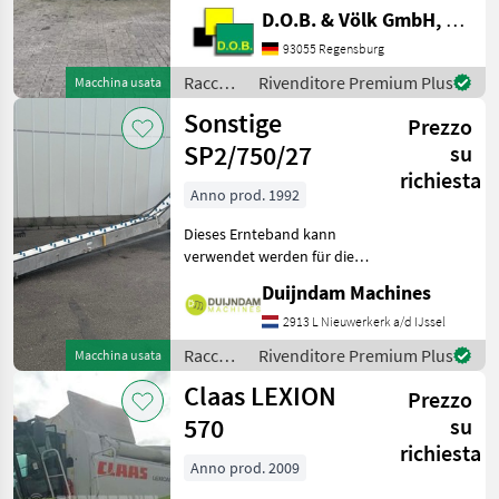
530
Feldhäcksler * Einsatz nur
D.O.B. & Völk GmbH, Filiale Regensburg
im Gras * Ersteinsatz und
Mostra
Erstzulassung 2023 * 94
93055 Regensburg
tutti
Motor-bh, 35 Trommel-bh
Raccolto
Rivenditore Premium Plus
Macchina usata
(Stand 04.2026) - "I"-
MARKETPLACE
agricolo
Sonstige
Vorberei
Prezzo
/ John
Offerte dei
Deere
SP2/750/27
su
Marketplace
Annunci
rivenditori
richiesta
Anno prod. 1992
Dieses Ernteband kann
verwendet werden für die
Ernte von fast jedes
Duijndam Machines
handwerklich geerntes
Gewächs, wie zB.
2913 L Nieuwerkerk a/d IJssel
Blumenkohl, Endivie,
Raccolto
Rivenditore Premium Plus
Macchina usata
Sellerie, Rosenkohl, Salat,
agricolo
Claas LEXION
Brokkoli,
Prezzo
/
Sonstige
570
su
richiesta
Anno prod. 2009