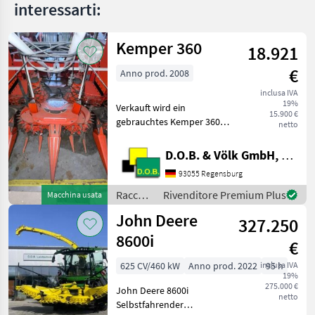
AVERO
interessarti:
240
Consul
Kemper 360
18.921
DOMINATOR
198 H
€
Anno prod. 2008
EVION
inclusa IVA
430
19%
Verkauft wird ein
CLASSIC
15.900 €
gebrauchtes Kemper 360
netto
Evion
Maisgebiss - passend zu
430
New Holland FX
D.O.B. & Völk GmbH, Filiale Regensburg
Maxi
Feldhäcksler - guter
93055 Regensburg
Lexion
technische und optischer
440
Zustand - technisch wäre
Raccolto
Rivenditore Premium Plus
Macchina usata
ein Umbau auf
agricolo
Lexion
John Deere
327.250
450
/
Kemper
8600i
Lexion
€
460
625 CV/460 kW
Anno prod. 2022
inclusa IVA
95 h
Lexion
19%
520
275.000 €
John Deere 8600i
netto
Selbstfahrender
LEXION