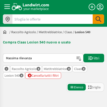
Sfoglia le offerte
/
Raccolto Agricolo
/
Mietitrebbiatrice
/
Claas
/
Lexion 540
Compra Claas Lexion 540 nuovo o usato
Ecco come viene ordinato su Landwirt.com
Filtri
x
x
x
x
Raccolto Agricolo
Mietitrebbiatrice
Claas
x
x
Lexion 540
Cancella tutti i filtri
Elenco
Griglia