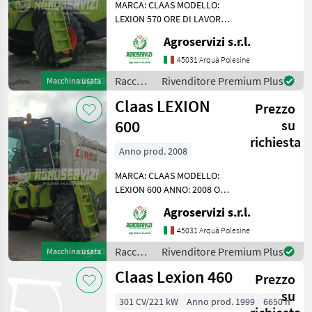
MARCA: CLAAS MODELLO:
LEXION 570 ORE DI LAVORO
BATTITORE: 4176 SISTEMI
Agroservizi s.r.l.
DI TREBBIATURA: IBRIDO A
DUE ROTORI POTENZA: 394
45031 Arquà Polesine
CV ORE DI LAVORO: 6925
Raccolto
Rivenditore Premium Plus
Macchina usata
PNEUMATICI POSTERIORI:
agricolo
Claas LEXION
Prezzo
/ Claas
600
su
richiesta
Anno prod. 2008
MARCA: CLAAS MODELLO:
LEXION 600 ANNO: 2008 ORE
DI LAVORO BATTITORE:
Agroservizi s.r.l.
4100 SISTEMI DI
TREBBIATURA: IBRIDO A
45031 Arquà Polesine
DUE ROTORI POTENZA: 530
Raccolto
Rivenditore Premium Plus
Macchina usata
CV ORE DI LAVORO: 6704
agricolo
Claas Lexion 460
PNEUMATICI
Prezzo
/ Claas
su
301 CV/221 kW
Anno prod. 1999
6650 h
75