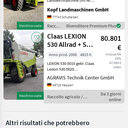
Landwirtmaschine (Int-Nr.:
13958) Baujahr 2005 2839
Kopf Landmaschinen GmbH
Claas
Betriebsstunden Motor CAT
3126B 203 kW(EWG), 191 kW
77743 Schutterzell
John Deere
(ECE), AutoContour
Raccolto
Rivenditore Premium Plus
Macchina usata
Schneidwerksregelung,
agricolo
Claas LEXION
Vorsa
New Holland
80.801
/ Claas
530 Allrad + SW
€
Fendt
C 540
Anno prod. 2006
4815 h
inclusa IVA
19%
Case IH
67.900 €
LEXION 530 0010 gebr. Claas
netto
Lexion 530 0020
Massey Ferguson
Vorsatzgerätantrieb 80 kW,
AGRAVIS Technik Center GmbH
konstant 0040 3.
Mostra
49716 Meppen
Schneidwerks-Zylinder mit
tutti
mechanischer Verriegelung
Da 3 giorni
12
Macchina usata
Raccolto agricolo /
0060 Anhängekupplung,
online
Claas
man
MODELLO
Altri risultati che potrebbero