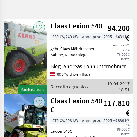
Affina
la
ricerca
Claas Lexion 540
94.200
€
339 CV/249 kW
Anno prod. 2005
6431 h
54
Categoria
Paese
Filtri
5
inclusa IVA
gebr. Claas Mähdrescher
20%
Mostra
Kabine, Klimaanlage,
78.500 €
PERCORSO
Reimposta
3
netto
ATTUALE
Heizung, Luftgefederter
risultati
Biegl Andreas Lohnunternehmer
Fahrersitz Bordinformator:
Settore
Cebis-System 2
agricolo
3830 Waidhofen/Thaya
Rundumleuchten hydr.
Raccolto
19-04-2017
Fahrantrieb, Radio,
Raccolto agricolo /
Agricolo
18:51
Macchina usata
Rückfahr
Claas
Mietitrebbiatrice
Claas Lexion 540
117.810
Claas
C
€
Lexion
540
276 CV/203 kW
Anno prod. 2005
inclusa IVA
2839 h
19%
99.000 €
SCEGLI
Lexion 540C
netto
CATEGORIA