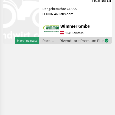
richiesta
Der gebrauchte CLAAS
LEXION 460 aus dem
Baujahr 1999 ist ein
leistungsstarker und
Wimmer GmbH
bewährter Mähdrescher für
4633 Kematen
professionelle
Erntearbeiten. Mit 6.650
Raccolto
Rivenditore Premium Plus
Macchina usata
Betriebsstunden u
agricolo
/ Claas