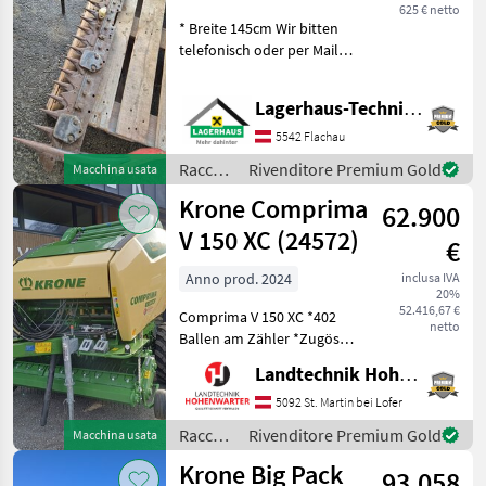
Pfeilschnitt T61
625 € netto
* Breite 145cm Wir bitten
telefonisch oder per Mail
Ihren Besuch
bekanntzugeben, um
Lagerhaus-Technik Flachau
ausreichend Zeit für die
Beratung und eventuell
5542 Flachau
einer Probefahrt für Sie zu
Raccolta
Rivenditore Premium Gold
Macchina usata
re
mangimi
Krone Comprima
62.900
/
Sonstige
V 150 XC (24572)
€
Anno prod. 2024
inclusa IVA
20%
52.416,67 €
Comprima V 150 XC *402
netto
Ballen am Zähler *Zugöse
Obenanhängung
Landtechnik Hohenwarter GmbH
*Schneidwerk mit 17 Messer
*Gelenkwelle *Hydraul.
5092 St. Martin bei Lofer
Bodenabsenkung *E-Achse
Raccolta
Rivenditore Premium Gold
Macchina usata
mit 2-Leiter Druckl.-Brems
mangimi
Krone Big Pack
93.058
/ Krone