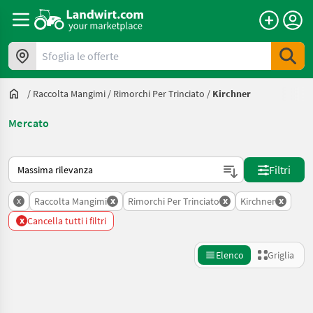
Sfoglia le offerte
/
Raccolta Mangimi
/
Rimorchi Per Trinciato
/
Kirchner
Mercato
Ecco come viene ordinato su Landwirt.com
Filtri
x
x
x
x
Raccolta Mangimi
Rimorchi Per Trinciato
Kirchner
x
Cancella tutti i filtri
Elenco
Griglia