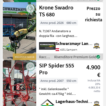
ausreichend Zeit
mangimi
Krone Swadro
Prezzo
/
Sonstige
TS 680
su
richiesta
Anno prod. 2026
680 cm
N. 71367 Andanatore a
doppia fila - con larghezza
di lavoro di 6, 8 m - con
Schwarzmayr Landtechnik GmbH - Gampern
2x13 bracci a denti rigidi
(altezza di trasporto 3.990
4851 Gampern
mm) - con 4 doppie punte
Raccolta
Rivenditore Premium Gold
Macchina nuova
sollevab
mangimi
SIP Spider 555
4.900
/ Krone
Pro
€
Anno prod. 2007
550 cm
inclusa IVA
20%
4.083,33 €
* inkl. Gelenkswelle *
netto
Gewicht: ca.475kg * inkl.
Tastrad * hydraulisch
Lagerhaus-Technik Flachau
klappbar * mech.