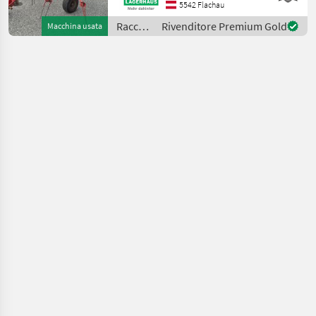
Grenzstreueinrichtung Wir
5542 Flachau
bitten telefonisch oder per
Raccolta
Rivenditore Premium Gold
Macchina usata
Mail Ihren Besuc
mangimi
/ SIP