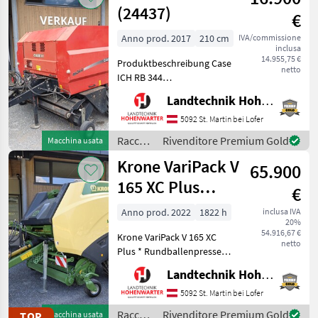
(24437)
€
Anno prod. 2017
210 cm
IVA/commissione
inclusa
14.955,75 €
Produktbeschreibung Case
netto
ICH RB 344
Rundballenpresse Ich freue
Landtechnik Hohenwarter GmbH
mich, Ihnen im
Maschinenzentrum St.
5092 St. Martin bei Lofer
Martin die Case ICH RB 344
Raccolta
Rivenditore Premium Gold
Macchina usata
Rundballenpresse
mangimi
Krone VariPack V
ausführlich vorzustel
65.900
/ Case
IH
165 XC Plus
€
(26119)
Anno prod. 2022
1822 h
inclusa IVA
20%
54.916,67 €
Krone VariPack V 165 XC
netto
Plus * Rundballenpresse
mit variabler
Landtechnik Hohenwarter GmbH
Ballenkammer und
Schneidwerk * 1.822 Ballen
5092 St. Martin bei Lofer
am Zähler + WW-
Raccolta
Rivenditore Premium Gold
TOP
Macchina usata