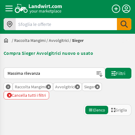
Sfoglia le offerte
/
Raccolta Mangimi
/
Avvolgitrici
/
Sieger
Compra Sieger Avvolgitrici nuovo o usato
Ecco come viene ordinato su Landwirt.com
Filtri
x
x
x
x
Raccolta Mangimi
Avvolgitrici
Sieger
x
Cancella tutti i filtri
Elenco
Griglia