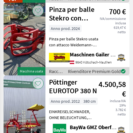
Gelenkwelle + 40 Zugöse +
mangimi
Pinza per balle
26 Messerschneidwe
700 €
/ Krone
Stekro con
IVA/commissione
inclusa
attacco
619,47 €
Anno prod. 2024
netto
Weidemann-
Pinza per balle Stekro usata
Fuchs
con attacco Weidemann-
Fuchs. Questa pinza per
Maschinen Gailer GmbH
balle è dotata di 1 cilindro
DW. Peso proprio circa 200
9640 Kötschach-Mauthen
kg, apertura circa 160 cm. È
Raccolta
Rivenditore Premium Gold
Macchina usata
nece
mangimi
Pöttinger
4.500,58
/
Stekro
EUROTOP 380 N
€
Anno prod. 2012
380 cm
inclusa IVA
19%
3.782 €
EINKREISELSCHWADER,
netto
OHNE BELEUCHTUNG,
OHNE WARNTAFELN,
BayWa GMZ Oberfranken
SCHWADTUCH MECH.