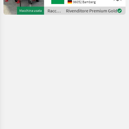
KLAPPUNG, TANDEMACHSE,
96052 Bamberg
EIN ZINKENARM LEICHT
Raccolta
Rivenditore Premium Gold
Macchina usata
VERBOGEN. Tracciasentieri
mangimi
posteriore Raccolta
/
mangimi
Pöttinger