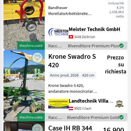
inclusa IVA
Bandheuer
8,1%
1.438,48 €
MorellatoArbeitsbreite
netto
2.20mGuter Zustand, ist bis
zuletzt problemlos
Meister Technik GmbH
gelaufenIst an einem
Reform Metrac
3436 Zollbrück
gelaufenInkl. Gelenkwelle
Raccolta
Rivenditore Premium Plus
Macchina usata
Raccolta mangimi Altre
mangimi
Krone Swadro S
Prezzo
/
Sonstige
420
su
richiesta
Anno prod. 2026
420 cm
Krone Swadro S 420,
andanatore monocircolare
con 13 bracci, 6 bracci
Landtechnik Villach GmbH
portadenti ribaltabili, asse
tandem, ruota di appoggio
9500 Villach
anteriore, telaio oscillante
Raccolta
Rivenditore Premium Gold
Macchina usata
con montanti
mangimi
Case IH RB 344
16.900
/ Krone