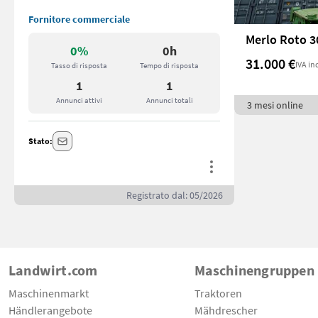
Fornitore commerciale
Merlo Roto 3
0%
0h
31.000 €
IVA in
Tasso di risposta
Tempo di risposta
1
1
Annunci attivi
Annunci totali
3 mesi online
Stato:
Registrato dal: 05/2026
Landwirt.com
Maschinengruppen
Maschinenmarkt
Traktoren
Händlerangebote
Mähdrescher