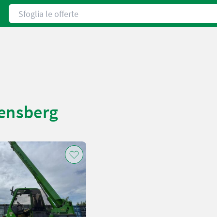
Sfoglia le offerte
ßensberg