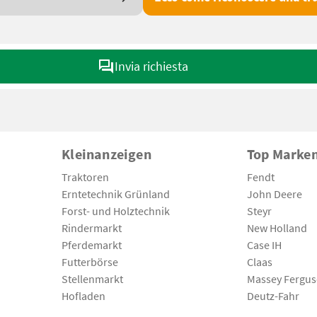
Invia richiesta
Kleinanzeigen
Top Marke
Traktoren
Fendt
Erntetechnik Grünland
John Deere
Forst- und Holztechnik
Steyr
Rindermarkt
New Holland
Pferdemarkt
Case IH
Futterbörse
Claas
Stellenmarkt
Massey Fergu
Hofladen
Deutz-Fahr