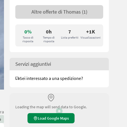
Altre offerte di
Thomas
(1)
0%
0h
7
+1K
Tasso di
Tempo di
Lista preferiti
Visualizzazioni
risposta
risposta
Servizi aggiuntivi
Sei interessato a una spedizione?
Loading the map will send data to Google.
ra
Load Google Maps
o