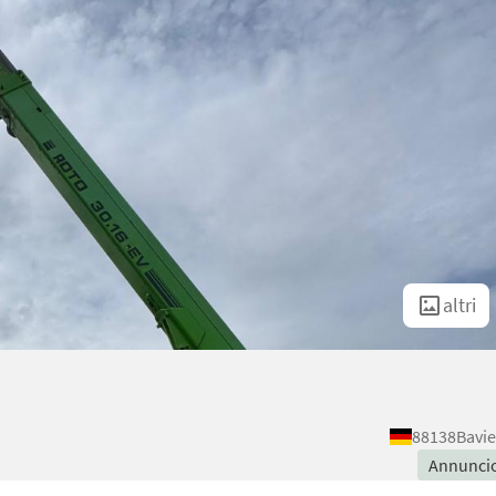
altri
88138
Bavie
Annunci