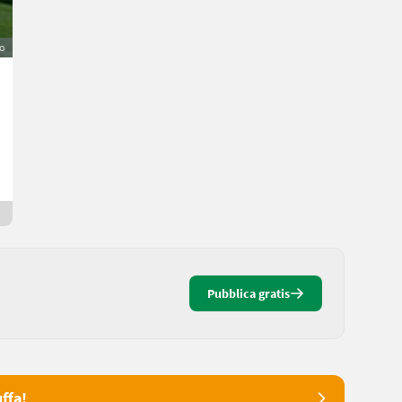
o
JCB Teleskoplader 530-B
Prezzo su richiesta
Maxi
84428 Baviera
Da 30 giorni online
Pubblica gratis
ffa!