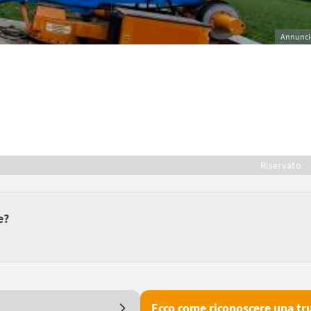
Annunci
Riservato
e?
Ecco come riconoscere una tru