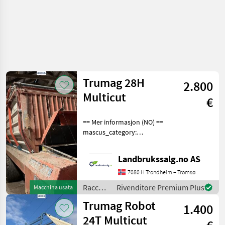
Trumag 28H
2.800
Multicut
€
== Mer informasjon (NO) ==
mascus_category:
otherharvesters Please
provide reference number
Landbrukssalg.no AS
upon request: 8855 See
en.landbrukssalg.no/8855
7080 H Trondheim – Tromsø
for more images Specif
Raccolta
Rivenditore Premium Plus
Macchina usata
mangimi
Trumag Robot
1.400
/
Trumag
24T Multicut