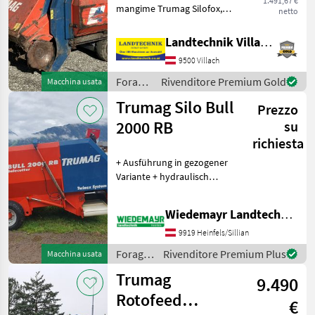
1.491,67 €
mangime Trumag Silofox,
netto
macchina per hobbisti
venduta così com’è,
Landtechnik Villach GmbH
disponibile
9500 Villach
immediatamente Per
ulteriori domande, il nostro
Foraggiamento
Rivenditore Premium Gold
Macchina usata
venditore esp
/
Trumag Silo Bull
Prezzo
Trumag
2000 RB
su
richiesta
+ Ausführung in gezogener
Variante + hydraulisch
absenkbar + Fräse
hydraulisch verstellbar +
Wiedemayr Landtechnik GmbH
Kratzboden mit
hydraulischem Vorschub +
9919 Heinfels/Sillian
Gelenkwelle + Förderband
Foraggiamento
Rivenditore Premium Plus
Macchina usata
mi
/
Trumag
9.490
Trumag
Rotofeed
€