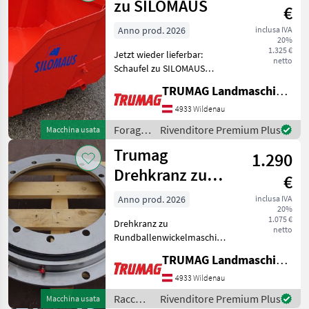
Trumag
zu SILOMAUS
€
Anno prod. 2026
inclusa IVA
20%
1.325 €
Jetzt wieder lieferbar:
netto
Schaufel zu SILOMAUS
passend für alle TRUMAG
TRUMAG Landmaschinen VertriebsgmbH
Silomaus ab Baujahr 1991
Foraggiamento
4933 Wildenau
Foraggiamento
Foraggiamento
Rivenditore Premium Plus
Macchina usata
/
Trumag
1.290
Trumag
Drehkranz zu
€
Rundballenwickelmaschine
Anno prod. 2026
inclusa IVA
20%
1.075 €
Drehkranz zu
netto
Rundballenwickelmaschinen
passend zu den Fabrikaten
TRUMAG Landmaschinen VertriebsgmbH
Fort, Fella, Laverda,
Trumag, Morra evt. auch zu
4933 Wildenau
anderen Modellen passend
Raccolta
Rivenditore Premium Plus
Macchina usata
(siehe Maßblatt)