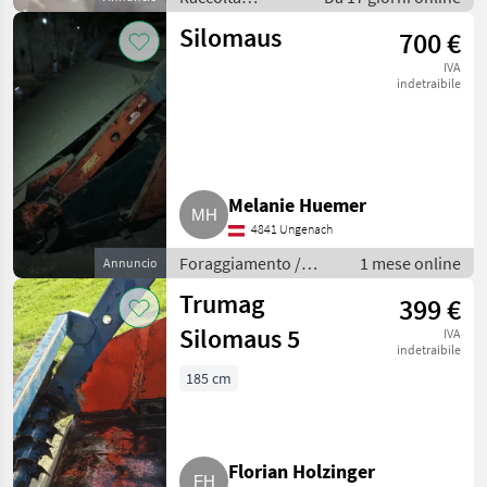
mangimi /
Silomaus
700 €
Autocaricanti
IVA
indetraibile
Melanie Huemer
4841 Ungenach
Foraggiamento /
1 mese online
Annuncio
Fresa desilatrice
Trumag
399 €
Silomaus 5
IVA
indetraibile
185 cm
Florian Holzinger