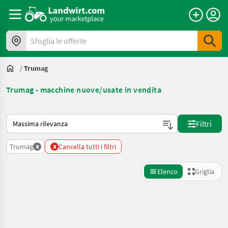
Sfoglia le offerte
/
Trumag
Trumag - macchine nuove/usate in vendita
Ecco come viene ordinato su Landwirt.com
Filtri
x
x
Trumag
Cancella tutti i filtri
Elenco
Griglia
Affina