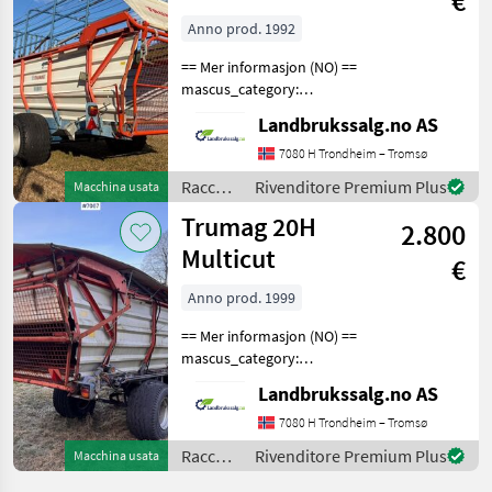
€
Anno prod. 1992
== Mer informasjon (NO) ==
mascus_category:
constructioncomponents
Landbrukssalg.no AS
Please provide reference
number upon request: 8113
7080 H Trondheim – Tromsø
See
Raccolta
Rivenditore Premium Plus
Macchina usata
en.landbrukssalg.no/8113
mangimi
Trumag 20H
for more images
2.800
/
Trumag
Multicut
€
Anno prod. 1999
== Mer informasjon (NO) ==
mascus_category:
otherharvesters Please
Landbrukssalg.no AS
provide reference number
upon request: 7067 See
7080 H Trondheim – Tromsø
en.landbrukssalg.no/7067
Raccolta
Rivenditore Premium Plus
Macchina usata
for more images Descri
mangimi