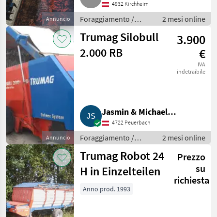
4932 Kirchheim
Foraggiamento /
2 mesi online
Annuncio
Fresa desilatrice
Trumag Silobull
3.900
2.000 RB
€
IVA
indetraibile
Jasmin & Michael
4722 Peuerbach
Schönleitner
Foraggiamento /
2 mesi online
Annuncio
Fresa desilatrice
Trumag Robot 24
Prezzo
su
H in Einzelteilen
richiesta
Anno prod. 1993