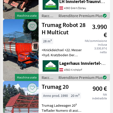
LH Innviertel-Traunviertel-Urfahr
>Bereifung 11, 5/80-15, 3
>Tieflader- Ausführung für
4360 Grein/Donau
sehr steiles Gelände
Raccolta
Rivenditore Premium Plus
Macchina usata
geeignet Numero di
mangimi
Trumag Robot 28
3.990
/
Trumag
H Multicut
€
28 m³
IVA/commissione
inclusa
3.530,97 €
+Knickdeichsel +22. Messer
netto
+hyd. Kratzboden Der
Trumag Robot 28 H ist ein
Lagerhaus Innviertel-Traunviertel-Urfahr eGen, Kirchdorf
Kurzschnitt-Ladewagen mit
ca. 28 m³ Volumen,
4560 Kirchdorf
konzipiert als robuster
Raccolta
Rivenditore Premium Plus
Macchina usata
Hoch- oder Tiefla
mangimi
Trumag 20
900 €
/
Trumag
IVA
Anno prod. 1990
20 m³
indetraibile
Trumag Ladewagen 20³
Tieflader Numero di assi