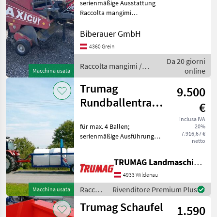
serienmäßige Ausstattung
Raccolta mangimi
Rotopresse
Biberauer GmbH
4360 Grein
Da 20 giorni
Raccolta mangimi /
online
Macchina usata
Trumag
Trumag
9.500
Rundballentransportwage
€
-
inclusa IVA
für max. 4 Ballen;
20%
Ausstellungsmaschine
7.916,67 €
serienmäßige Ausführung:
netto
hydraulische Knickdeichsel,
hydraulische
TRUMAG Landmaschinen VertriebsgmbH
Schwenkachse, auf Wunsch
Bowdenzugbedienung und
4933 Wildenau
hydraulische Bremse; Preis:
Raccolta
Rivenditore Premium Plus
Macchina usata
mangimi
Trumag Schaufel
1.590
/