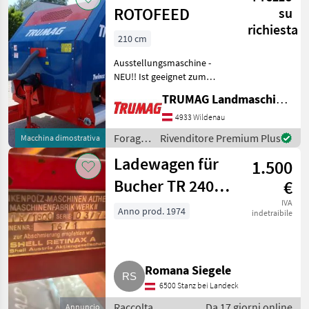
ROTOFEED
su
richiesta
210 cm
Ausstellungsmaschine -
NEU!! Ist geeignet zum
Transportieren, Auflösen
TRUMAG Landmaschinen VertriebsgmbH
und Verteilen von Rund-
und Quaderballen sowie
4933 Wildenau
Siloblöcken. Die
Foraggiamento
Rivenditore Premium Plus
Macchina dimostrativa
Aufbereitung erfolgt mittel
/
Ladewagen für
1.500
Trumag
Bucher TR 2400,
€
Motornummer D
IVA
Anno prod. 1974
indetraibile
3455
Romana Siegele
6500 Stanz bei Landeck
Raccolta
Da 17 giorni online
Annuncio