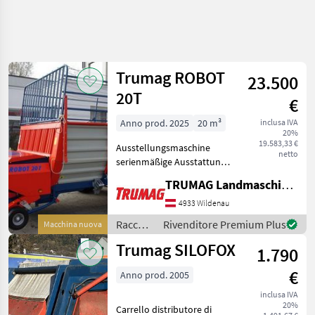
Trumag ROBOT
23.500
20T
€
Anno prod. 2025
20 m³
inclusa IVA
20%
19.583,33 €
Ausstellungsmaschine
netto
serienmäßige Ausstattung
inkl. Gelenkwelle;
TRUMAG Landmaschinen VertriebsgmbH
Bereifung: 15.0/55-17AS
Preis: ab Eur 23.500, --
4933 Wildenau
diverse
Raccolta
Rivenditore Premium Plus
Macchina nuova
Zusatzausrüstungen wie
mangimi
Trumag SILOFOX
Schneidwerk,
1.790
/
Trumag
€
Anno prod. 2005
inclusa IVA
20%
Carrello distributore di