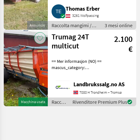
Thomas Erber
3261 Wolfpassing
Raccolta mangimi /
3 mesi online
Annuncio
Autocaricanti
Trumag 24T
2.100
multicut
€
== Mer informasjon (NO) ==
mascus_category:
otherharvesters Please
provide reference number
Landbrukssalg.no AS
upon request: 9229 See
en.landbrukssalg.no/9229
7080 H Trondheim – Tromsø
for more images Specif
Raccolta
Rivenditore Premium Plus
Macchina usata
mangimi
/
Trumag