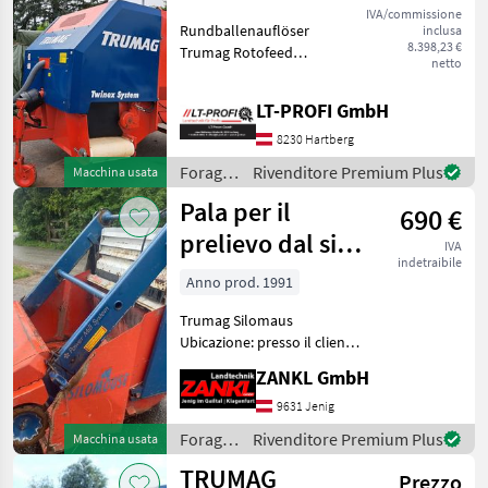
Balecutter
IVA/commissione
Rundballenauflöser
inclusa
8.398,23 €
Trumag Rotofeed
netto
Balecutter ==
Vermittlungsverkauf ==
LT-PROFI GmbH
zum Auflösen und Verteilen
von Rund- u. Quaderballen
8230 Hartberg
gezogen Aufnahme des
Foraggiamento
Rivenditore Premium Plus
Macchina usata
Ballen über Hec
/
Pala per il
690 €
Trumag
prelievo dal silo
IVA
indetraibile
Trumag
Anno prod. 1991
Trumag Silomaus
Ubicazione: presso il cliente
- Attacco a tre punti - Rullo
ZANKL GmbH
di trinciatura - Albero
cardanico - Benna
9631 Jenig
ribaltabile meccanicamente
Foraggiamento
Rivenditore Premium Plus
Macchina usata
- È necessaria 1 c
/
TRUMAG
Prezzo
Trumag