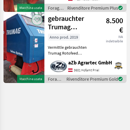
Kette und Uml
Foraggiamento
Rivenditore Premium Plus
Macchina usata
/
gebrauchter
8.500
Trumag
Trumag
€
Rotofeed
Anno prod. 2019
IVA
indetraibile
Balecutter
Vermittle gebrauchten
Trumag Rotofeed
Balecutter - Twinex System
aZb Agrartec GmbH
Bj. 2019, ist in einem guten
gebrauchten Zustand. Ist
3681 Hofamt Priel
zum Auflösen von Silage,
Foraggiamento
Rivenditore Premium Gold
Macchina usata
Stroh und Heuba
/
Trumag