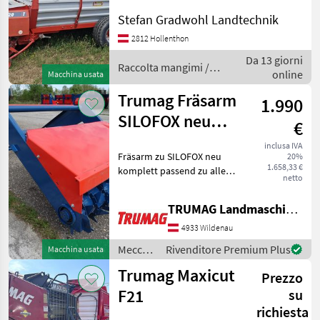
(configurazione): Monoasse,
Stefan Gradwohl Landtechnik
Cartellino del prezzo,
Protezione lame, : Raccolta
2812 Hollenthon
mangimi Autocaricanti
Da 13 giorni
Raccolta mangimi /
online
Macchina usata
Trumag
Trumag Fräsarm
1.990
SILOFOX neu
€
komplett
inclusa IVA
Fräsarm zu SILOFOX neu
20%
1.658,33 €
komplett passend zu allen
netto
SILOFOX ab Baujahr 2001 -
inkl. Fräswalze - inkl.
TRUMAG Landmaschinen VertriebsgmbH
Fräswerkzeuge - inkl.
diverser Ketten und
4933 Wildenau
Kettenräder Me
Meccanizzazione
Rivenditore Premium Plus
Macchina usata
interna
Trumag Maxicut
Prezzo
/
Trumag
F21
su
richiesta