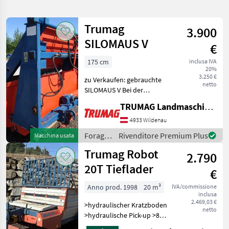
la
ricerca
Trumag
3.900
SILOMAUS V
€
Categoria
Paese
Filtri
1
175 cm
inclusa IVA
20%
Mostra
3.250 €
PERCORSO
zu Verkaufen: gebrauchte
Reimposta
27
netto
ATTUALE
SILOMAUS V Bei der
risultati
Maschine wurden die
Trumag
TRUMAG Landmaschinen VertriebsgmbH
Fräswalzenlager erneuert,
die Frässcheiben getauscht,
4933 Wildenau
SCEGLI
sowie die Fräsmesser.
CATEGORIA
Foraggiamento
Rivenditore Premium Plus
Macchina usata
Foraggiamento Fres
/
Trumag Robot
Settore agricolo
27
2.790
Trumag
20T Tieflader
€
MARKETPLACE
Anno prod. 1998
20 m³
IVA/commissione
inclusa
Offerte dei
Marketplace
Annunci
2.469,03 €
>hydraulischer Kratzboden
rivenditori
netto
>hydraulische Pick-up >8
Messer Schneidwerk