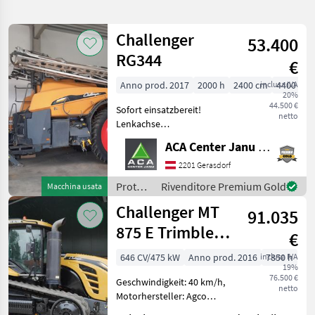
la
ricerca
Challenger
53.400
RG344
€
Categoria
Paese
Filtri
1
Anno prod. 2017
2000 h
2400 cm
inclusa IVA
4400 l
20%
Mostra
44.500 €
PERCORSO
Sofort einsatzbereit!
Reimposta
15
netto
ATTUALE
Lenkachse
risultati
Fremdfüllanschluß Hydr.
Challenger
ACA Center Janu GmbH
Stützfuß Selbstansaugende
Pumpe Anfahrsicherung
2201 Gerasdorf
SCEGLI
L&R mit Aliminium
CATEGORIA
Protezione
Rivenditore Premium Gold
Macchina usata
Frischwassertank 500L
piante
Challenger MT
Einspülschleus
Settore agricolo
15
91.035
/
Challenger
875 E Trimble
€
MARKETPLACE
GPS
646 CV/475 kW
Anno prod. 2016
inclusa IVA
7850 h
19%
Offerte dei
Marketplace
Annunci
76.500 €
Geschwindigkeit: 40 km/h,
rivenditori
netto
Motorhersteller: Agco
Power Sisu, Motortyp: 16,