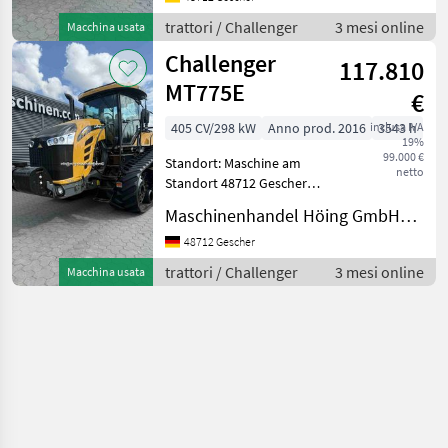
20.03.2017 Motorleistung
trattori / Challenger
3 mesi online
Macchina usata
KW / PS 261
Challenger
117.810
MT775E
€
405 CV/298 kW
Anno prod. 2016
inclusa IVA
3543 h
19%
99.000 €
Standort: Maschine am
netto
Standort 48712 Gescher
Hersteller Challenger Typ
Maschinenhandel Höing GmbH&Co.KG
MT 775 E
Baujahr/Erstzulassung
48712 Gescher
24.03.2016 Betriebsstunden
trattori / Challenger
3 mesi online
Macchina usata
3543 Motorleistung KW / PS
298