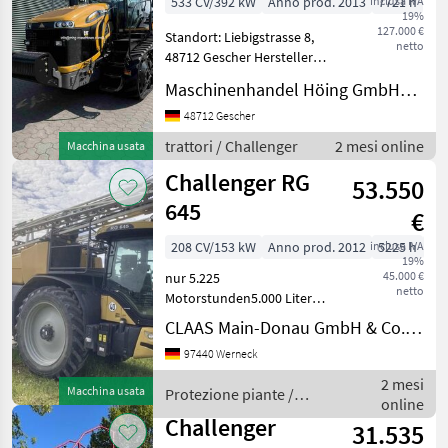
533 CV/392 kW
Anno prod. 2013
inclusa IVA
7721 h
19%
127.000 €
Standort: Liebigstrasse 8,
netto
48712 Gescher Hersteller
Challenger Typ MT 865C
Maschinenhandel Höing GmbH&Co.KG
Betriebsstunden 7721
Baujahr/Erstzulassung
48712 Gescher
09.08.2013 Motorleistung
trattori / Challenger
2 mesi online
Macchina usata
KW / PS 392/533
Challenger RG
53.550
645
€
208 CV/153 kW
Anno prod. 2012
inclusa IVA
5225 h
30
19%
45.000 €
nur 5.225
netto
Motorstunden5.000 Liter
Behälter30 m
CLAAS Main-Donau GmbH & Co. KG, Werneck
Arbeitsbreite360 ltr.
97440 Werneck
PumpeBereifung 480/80 R
50Gestängeführung
2 mesi
Macchina usata
Protezione piante /
automatischSection
online
Challenger
Controll fähig (Antenne
Challenger
31.535
fehlt)Ab un