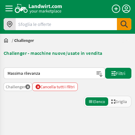
Sfoglia le offerte
/
Challenger
Challenger - macchine nuove/usate in vendita
Ecco come viene ordinato su Landwirt.com
Filtri
x
x
Challenger
Cancella tutti i filtri
Elenco
Griglia
Affina