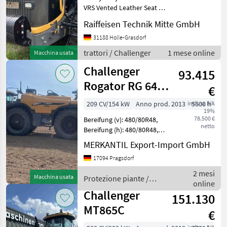
VRS Vented Leather Seat 5
Steuerventile 16
Raiffeisen Technik Mitte GmbH
Leitradgewichte je 57KG
Drawbar Adapter CAT V-CAT
31188 Holle-Grasdorf
IV 27, 5 Extra App Band
trattori / Challenger
1 mese online
Macchina usata
AGCOCommand Standard
Challenger
Plus
93.415
Rogator RG 645
€
B
209 CV/154 kW
Anno prod. 2013
inclusa IVA
5600 h
50
19%
78.500 €
Bereifung (v): 480/80R48,
netto
Bereifung (h): 480/80R48,
Geschwindigkeit: 40 km/h,
MERKANTIL Export-Import GmbH
Beleuchtung/Warntafeln,
17094 Pragsdorf
Hydraulische Lenkung,
Leistungsmonitor,
2 mesi
Macchina usata
Protezione piante /
Neigungsausgleich
online
Challenger
Challenger
151.130
MT865C
€