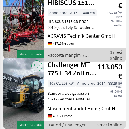
HIBISCUS 1515
€
CD PROFI Lely
Anno prod. 2015
1480 cm
inclusa IVA
19%
26.500 €
HIBISCUS 1515 CD PROFI
netto
0010 gebr. Lely Schwader
Hibiscus 1515 CD Profi 0020
AGRAVIS Technik Center GmbH
Unterlenkeranhängung ,
49716 Meppen
Gelenkwelle 0030 2 Kreis
Druckluftbremsanlage,
3 mesi
Macchina usata
Raccolta mangimi /
0040 hydraulisch K
online
Challenger
Challenger MT
113.050
775 E 34 Zoll nur
€
3328 h, 2018 Inb
405 CV/298 kW
Anno prod. 2014
inclusa IVA
3328 h
19%
95.000 €
Standort: Liebigstrasse 8,
netto
48712 Gescher Hersteller
Challenger Typ MT 775 E
Maschinenhandel Höing GmbH&Co.KG
Baujahr/Erstzulassung 2014
/ 23.03.2018
48712 Gescher
Inbetriebnahme
trattori / Challenger
3 mesi online
Macchina usata
Betriebsstunden 3328