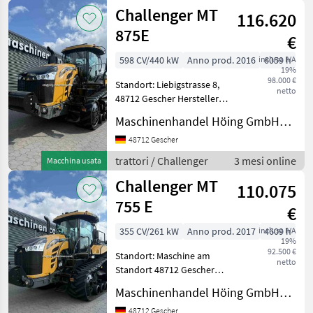
Challenger MT
Motorle
116.620
875E
€
598 CV/440 kW
Anno prod. 2016
inclusa IVA
6059 h
19%
98.000 €
Standort: Liebigstrasse 8,
netto
48712 Gescher Hersteller
Challenger Typ MT 875E
Maschinenhandel Höing GmbH&Co.KG
Baujahr/Erstzulassung
07.06.2016 Betriebsstunden
48712 Gescher
6059 Motorleistung KW / PS
trattori / Challenger
3 mesi online
Macchina usata
440
Challenger MT
110.075
755 E
€
355 CV/261 kW
Anno prod. 2017
inclusa IVA
4609 h
19%
92.500 €
Standort: Maschine am
netto
Standort 48712 Gescher
Hersteller Challenger Typ
Maschinenhandel Höing GmbH&Co.KG
MT 755 E Betriebsstunden
4609 Baujahr/Erstzulassung
48712 Gescher