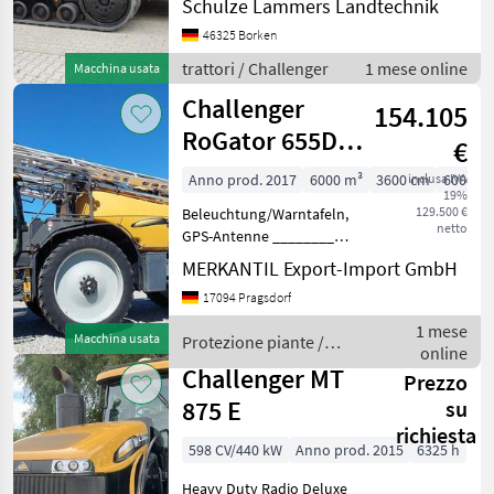
Schulze Lammers Landtechnik
8l, Motor-Zylinderanzahl:
12, Druckluftanlage (1-
46325 Borken
Kreis), Druckluftanlage (2-
trattori / Challenger
1 mese online
Macchina usata
Kreis), Bo
Challenger
154.105
RoGator 655D
€
24-36m GPS
Anno prod. 2017
6000 m³
3600 cm
inclusa IVA
6000 l
19%
129.500 €
Beleuchtung/Warntafeln,
netto
GPS-Antenne ________
Zustand: Gut gepflegt Max.
MERKANTIL Export-Import GmbH
Arbeitsbreite (m): 36 Min.
17094 Pragsdorf
Arbeitsbreite (m): 24
Arbeitsbreite (m): 36 --- Gut
1 mese
Macchina usata
Protezione piante /
gepf
online
Challenger
Challenger MT
Prezzo
875 E
su
richiesta
598 CV/440 kW
Anno prod. 2015
6325 h
Heavy Duty Radio Deluxe