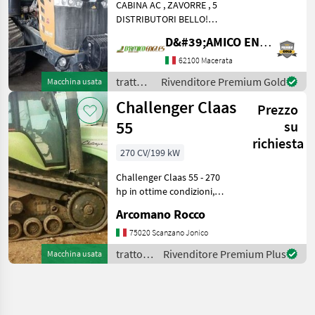
CABINA AC , ZAVORRE , 5
DISTRIBUTORI BELLO!
trattori Trattori standard
D&#39;AMICO ENGLES SRL
62100 Macerata
trattori
Rivenditore Premium Gold
Macchina usata
/
Challenger Claas
Prezzo
Challenger
55
su
richiesta
270 CV/199 kW
Challenger Claas 55 - 270
hp in ottime condizioni,
anno 2001, macchina con
Arcomano Rocco
11.000 ore di lavoro,
motore Caterpillar, cambio
75020 Scanzano Jonico
New Holland con circa 2.500
trattori
Rivenditore Premium Plus
Macchina usata
ore di lavoro
/
Challenger