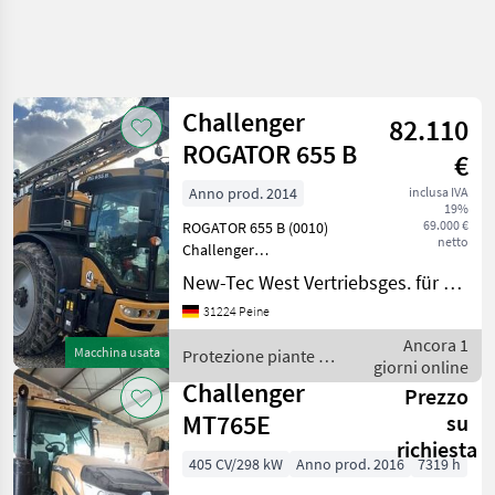
Challenger
82.110
ROGATOR 655 B
€
Anno prod. 2014
inclusa IVA
19%
69.000 €
ROGATOR 655 B (0010)
netto
Challenger
Selbstfahrfeldspritze (0020)
New-Tec West Vertriebsges. für Agrartechnik mbH, Peine
- in serienmäßiger
31224 Peine
Grundausrüstung - (0030)
Faßvolumen 6.000 Liter
Ancora 1
Macchina usata
Protezione piante /
(0040) Arbeitsbreite 30/18
giorni online
Challenger
m (0050) 1
Challenger
Prezzo
MT765E
su
richiesta
405 CV/298 kW
Anno prod. 2016
7319 h