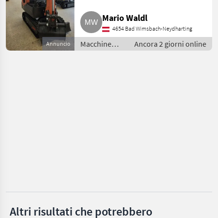
Mario Waldl
Takeuchi
4654 Bad Wimsbach-Neydharting
Bobcat
Macchine
Ancora 2 giorni online
Annuncio
edili /
Kubota
Miniescavatori
Wacker
Rhinoceros
Mostra
tutti
38
MARKETPLACE
Offerte dei
Marketplace
Annunci
rivenditori
Altri risultati che potrebbero