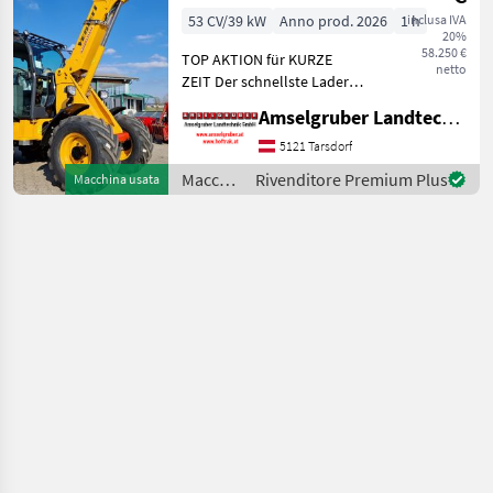
mit 40 Km/h
53 CV/39 kW
Anno prod. 2026
1 h
inclusa IVA
20%
58.250 €
TOP AKTION für KURZE
netto
ZEIT Der schnellste Lader
seiner Klasse! MASCHINE
Amselgruber Landtechnik GmbH
LAGERND und Sofort
VERFÜGBAR BESTE Preis-
5121 Tarsdorf
Leistung auf höchsten
Macchine
Rivenditore Premium Plus
Macchina usata
Baumaschinenniveau auf
edili /
den P
Venieri