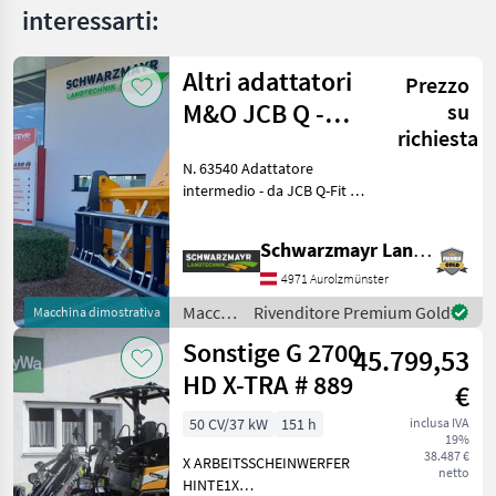
interessarti:
Altri adattatori
Prezzo
M&O JCB Q -
su
richiesta
Adatti a EURO
N. 63540 Adattatore
intermedio - da JCB Q-Fit a
attacco EURO - con
bloccaggio centrale - con
Schwarzmayr Landtechnik GmbH - Aurolzmünster
capacità di carico di 3, 0 t
Usato VFG Il team di
4971 Aurolzmünster
vendita della di
Macchine
Rivenditore Premium Gold
Macchina dimostrativa
edili /
Sonstige G 2700
45.799,53
Sonstige
HD X-TRA # 889
€
50 CV/37 kW
151 h
inclusa IVA
19%
38.487 €
X ARBEITSSCHEINWERFER
netto
HINTE1X