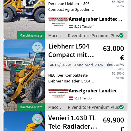
58.250 €
Der neue Liebherr L 506
netto
Compact Agrar Speeder mit
Österreichpaket: MADE IN
Amselgruber Landtechnik GmbH
AUSTRIA! Die neueste
Generation der Liebherr
5121 Tarsdorf
Compactlader ist da.
Macchine
Rivenditore Premium Plus
Macchina usata
Zusätzlich zur bereit
edili /
Liebherr L504
63.000
Liebherr
Compact mit
€
Österreichpaket
46 CV/34 kW
Anno prod. 2026
1 h
inclusa IVA
20%
52.500 €
NEU: Der Kompakteste
netto
Liebherr Radlader: L 504
Compact! Beste Qualität
Amselgruber Landtechnik GmbH
MADE IN AUSTRIA! Liebherr
L 504 Compact NEU mit
5121 Tarsdorf
Agrarpaket & Top
Macchine
Rivenditore Premium Plus
Macchina usata
Ausstattung zum
edili /
Venieri 1.63D TL
Aktionspreis.
69.900
Liebherr
Tele-Radlader
€