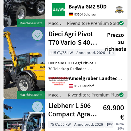
ARBEITSSCHEINWERFER
BayWa GMZ SÜD
VORNE1X
HECKGEWICHTSPLATTE 62
83104 Schönau
KG1X
Macchine
Rivenditore Premium Gold
Macchina usata
HYDRAULIKKREISLAUF
edili /
Dieci Agri Pivot
DPPPEL31X15.50-15
Prezzo
Sonstige
SKIDDATENBESCHEINIGUNG
T70 Vario-S 40
su
BRD 20 KMDRUCKFREIER
richiesta
Km/h+Druckluft
115 CV/85 kW
Anno prod. 2026
1 h
AKTION
Der neue DIECI Agri Pitvot T
70 Teleskop-Radlader -
unschlagbare Qualität und
Amselgruber Landtechnik GmbH
Ausstattung. DER NEUE
AGRI PIVOT T 70 setzt völlig
5121 Tarsdorf
neue Maßstäbe im
Macchine
Rivenditore Premium Plus
Macchina usata
Teleskop-Radladers
edili /
Liebherr L 506
69.900
Dieci
Compact Agrar
€
Speeder -
75 CV/55 kW
Anno prod. 2026
1 h
inclusa IVA
20%
Highlift