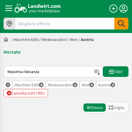
Sfoglia le offerte
/
Macchine Edili
/
Miniescavatori
/
Wwt
/
Austria
Mercato
Ecco come viene ordinato su Landwirt.com
Filtri
x
x
x
x
x
Macchine Edili
Miniescavatori
Wwt
Austria
x
Cancella tutti i filtri
Elenco
Griglia