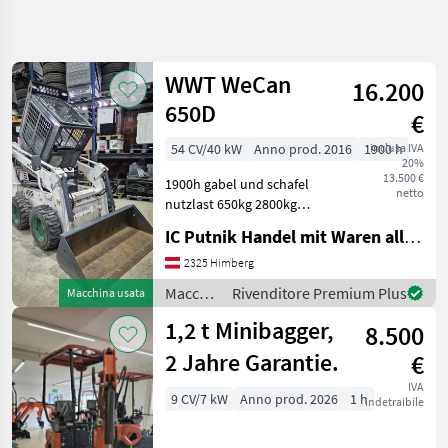
Affina
la
ricerca
WWT WeCan
16.200
650D
€
Categoria
Paese
Filtri
4
1
54 CV/40 kW
Anno prod. 2016
1900 h
inclusa IVA
20%
Mostra
13.500 €
PERCORSO
1900h gabel und schafel
Reimposta
2
netto
ATTUALE
nutzlast 650kg 2800kg
risultati
eigengewicht Kabiene mit
Macchine
IC Putnik Handel mit Waren alle Art
heizung Macchine edili
edili
Miniescavatori
2325 Himberg
Macchine
Edili
Macchine
Rivenditore Premium Plus
Macchina usata
edili /
Miniescavatori
1,2 t Minibagger,
8.500
WWT
Wwt
2 Jahre Garantie.
€
SCEGLI
IVA
CATEGORIA
9 CV/7 kW
Anno prod. 2026
1 h
indetraibile
WWT