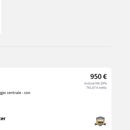
950 €
inclusa IVA 20%
791,67 € netto
ter