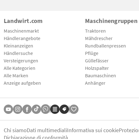
Landwirt.com
Maschinengruppen
Maschinenmarkt
Traktoren
Händlerangebote
Mähdrescher
Kleinanzeigen
Rundballenpressen
Händlersuche
Pflüge
Versteigerungen
Güllefässer
Alle Kategorien
Holzspalter
Alle Marken
Baumaschinen
Anzeige aufgeben
Anhänger
Chi siamo
Dati multimediali
Informativa sui cookie
Protezio
Dichiarazione di conformità