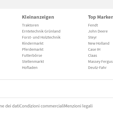
Kleinanzeigen
Top Marke
Traktoren
Fendt
Erntetechnik Grünland
John Deere
Forst- und Holztechnik
Steyr
Rindermarkt
New Holland
Pferdemarkt
Case IH
Futterbörse
Claas
Stellenmarkt
Massey Fergu
Hofladen
Deutz-Fahr
ne dei dati
Condizioni commerciali
Menzioni legali