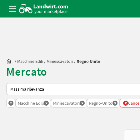
/
Macchine Edili
/
Miniescavatori
/
Regno Unito
Mercato
Ecco come viene ordinato su Landwirt.com
x
x
x
x
x
Macchine Edili
Miniescavatori
Regno-Unito
Cancell