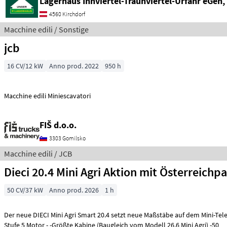
Lagerhaus Innviertel-Traunviertel-Urfahr eGen,
4560 Kirchdorf
Macchine edili / Sonstige
jcb
16 CV/12 kW
Anno prod. 2022
950 h
Macchine edili Miniescavatori
FIŠ d.o.o.
3303 Gomilsko
Macchine edili / JCB
Dieci 20.4 Mini Agri Aktion mit Österreichp
50 CV/37 kW
Anno prod. 2026
1 h
Der neue DIECI Mini Agri Smart 20.4 setzt neue Maßstäbe auf dem Mini-Te
Stufe 5 Motor - -Größte Kabine (Baugleich vom Modell 26.6 Mini Agri) -50