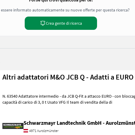
 essere informato automaticamente su nuove offerte per questa ricerca?
Crea gente di ricerca
:
Altri adattatori M&O JCB Q - Adatti a EURO
N. 63540 Adattatore intermedio - da JCB Q-Fit a attacco EURO - con bloccaggio centrale - con
capacità di carico di 3, 0 t Usato VFG Il team di vendita della di
Schwarzmayr Landtechnik GmbH - Aurolzmüns
4971 Aurolzmünster