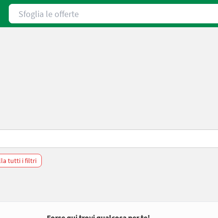
Sfoglia le offerte
a tutti i filtri
Forse qui trovi qualcosa per te!