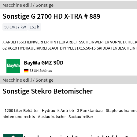
Macchine edili / Sonstige
Sonstige G 2700 HD X-TRA # 889
50 CV/37 kW
151 h
X ARBEITSSCHEINWERFER HINTE1X ARBEITSSCHEINWERFER VORNE1X HEC
62 KG1X HYDRAULIKKREISLAUF DPPPEL31X15.50-15 SKIDDATENBESCHEIN
KMDRUCKFREIER
BayWa GMZ SÜD
83104 Schönau
Macchine edili / Sonstige
Sonstige Stekro Betomischer
- 1200 Liter Behälter - Hydraulik Antrieb - 3 Punktanbau - Stapleraufnahme - Auslaufschieber
hinten und rechts - Auslaufrutsche - Sackaufreißer