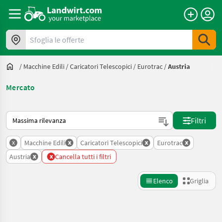
Sfoglia le offerte
/
Macchine Edili
/
Caricatori Telescopici
/
Eurotrac
/
Austria
Mercato
Ecco come viene ordinato su Landwirt.com
Filtri
x
x
x
x
Macchine Edili
Caricatori Telescopici
Eurotrac
x
x
Austria
Cancella tutti i filtri
Elenco
Griglia