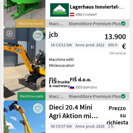
Stapleraufnahme -
Lagerhaus Innviertel-Traunviertel-Urfahr eGen, Kirchdorf
Auslaufschieber hinten und
rechts - Auslaufrutsche -
4560 Kirchdorf
Sackaufreißer
Macchine
Rivenditore Premium Plus
Macchina nuova
edili /
jcb
13.900
Sonstige
€
16 CV/12 kW
Anno prod. 2022
950 h
IVA esclusa
Macchine edili
Miniescavatori
FIŠ d.o.o.
3303 Gomilsko
Macchine
Rivenditore Premium Plus
Macchina usata
edili /
Dieci 20.4 Mini
Prezzo
JCB
Agri Aktion mit
su
richiesta
Österreichpaket
50 CV/37 kW
Anno prod. 2026
1 h