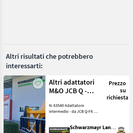
Eurotrac
Manitou
JCB
Claas
Merlo
Altri risultati che potrebbero
interessarti:
Dieci
Mostra
Altri adattatori
Prezzo
tutti
M&O JCB Q -
su
35
richiesta
Adatti a EURO
MARKETPLACE
N. 63540 Adattatore
intermedio - da JCB Q-Fit a
Offerte dei
Marketplace
Annunci
attacco EURO - con
rivenditori
bloccaggio centrale - con
Schwarzmayr Landtechnik GmbH - Aurolzmünster
capacità di carico di 3, 0 t