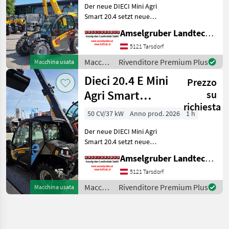
Der neue DIECI Mini Agri
Smart 20.4 setzt neue
Maßstäbe auf dem Mini-
Amselgruber Landtechnik GmbH
Teleskopladermarkt. Stufe
5 Motor - -Größte Kabine
5121 Tarsdorf
(Baugleich vom Modell 26.6
Macchine
Rivenditore Premium Plus
Macchina usata
Mini Agri) -50
edili /
Dieci 20.4 E Mini
Prezzo
Dieci
Agri Smart
su
richiesta
ELEKTRO
50 CV/37 kW
Anno prod. 2026
1 h
Teleskoplader
Der neue DIECI Mini Agri
TOP
Smart 20.4 setzt neue
Maßstäbe auf dem Mini-
Amselgruber Landtechnik GmbH
Teleskopladermarkt. 100 %
Elektro! -Größte Kabine
5121 Tarsdorf
(Baugleich vom Modell 26.6
Macchine
Rivenditore Premium Plus
Macchina usata
Mini Agri) -Echt
edili /
Dieci