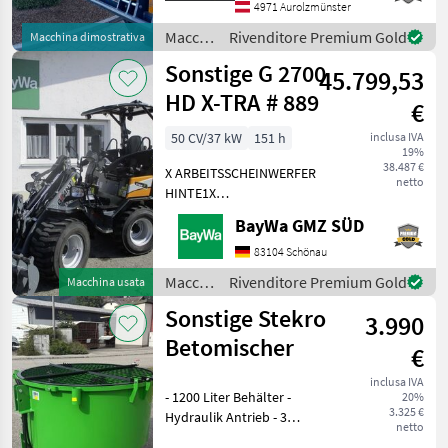
Usato VFG Il team di
4971 Aurolzmünster
vendita della di
Macchine
Rivenditore Premium Gold
Macchina dimostrativa
edili /
Sonstige G 2700
45.799,53
Sonstige
HD X-TRA # 889
€
50 CV/37 kW
151 h
inclusa IVA
19%
38.487 €
X ARBEITSSCHEINWERFER
netto
HINTE1X
ARBEITSSCHEINWERFER
BayWa GMZ SÜD
VORNE1X
HECKGEWICHTSPLATTE 62
83104 Schönau
KG1X
Macchine
Rivenditore Premium Gold
Macchina usata
HYDRAULIKKREISLAUF
edili /
Sonstige Stekro
DPPPEL31X15.50-15
3.990
Sonstige
SKIDDATENBESCHEINIGUNG
Betomischer
€
BRD 20 KMDRUCKFREIER
inclusa IVA
- 1200 Liter Behälter -
20%
3.325 €
Hydraulik Antrieb - 3
netto
Punktanbau -