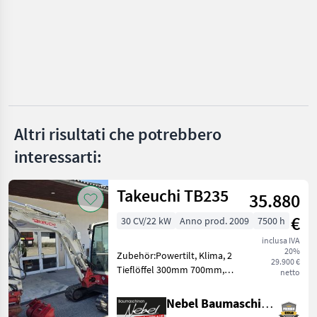
Paus
Manitou
JCB
Claas
Merlo
Altri risultati che potrebbero
interessarti:
Dieci
Mostra
Takeuchi TB235
35.880
tutti
35
€
30 CV/22 kW
Anno prod. 2009
7500 h
inclusa IVA
MARKETPLACE
20%
Zubehör:Powertilt, Klima, 2
29.900 €
Offerte dei
Tieflöffel 300mm 700mm,
netto
Marketplace
Annunci
rivenditori
1Böschungslöffel
1200mm.Hydraulikpumpe
Nebel Baumaschinen
wurde bei