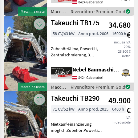
8424 Gabersdorf
7000Std.Erneuert. Macchine
edili Miniescavatori
Macchine
Rivenditore Premium Gold
Macchina usata
edili /
Takeuchi TB175
34.680
Takeuchi
€
58 CV/43 kW
Anno prod. 2006
16000 h
inclusa IVA
20%
Zubehör:Klima, Powertilt,
28.900 €
Zentralschmierung, 3
netto
Tieflöffel 400mm 600mm
900mm, 1Böschungslöffel
Nebel Baumaschinen
1500mm.Hydraulikpumpe
8424 Gabersdorf
vor 1000Std.erneuert.
Carburante: Diesel
Macchine
Rivenditore Premium Gold
Macchina usata
Macchine edi
edili /
Takeuchi TB290
49.900
Takeuchi
€
71 CV/52 kW
Anno prod. 2015
6400 h
IVA
indetraibile
Mietkauf-Finanzierung
möglich.Zubehör:Powertilt-
Martin, 3Tieflöffel 400mm