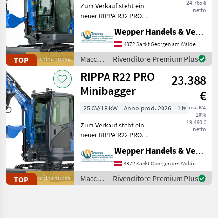
24.765 €
Zum Verkauf steht ein
netto
neuer RIPPA R32 PRO
Minibagger – eine
Wepper Handels & Vermietungs GmbH
leistungsstarke Maschine
für den professionellen
4372 Sankt Georgen am Walde
Einsatz im Baugewerbe,
Macchine
Rivenditore Premium Plus
TOP
Macchina nuova
Tiefbau, Garten- und
edili /
RIPPA R22 PRO
Landschaftsb
23.388
Rippa
Minibagger
€
25 CV/18 kW
Anno prod. 2026
1 h
inclusa IVA
20%
19.490 €
Zum Verkauf steht ein
netto
neuer RIPPA R22 PRO
Minibagger – eine
Wepper Handels & Vermietungs GmbH
leistungsstarke und
kompakte Maschine für
4372 Sankt Georgen am Walde
professionelle Einsätze im
Macchine
Rivenditore Premium Plus
TOP
Macchina nuova
Baugewerbe, in der
edili /
Landwirtschaft so
Rippa