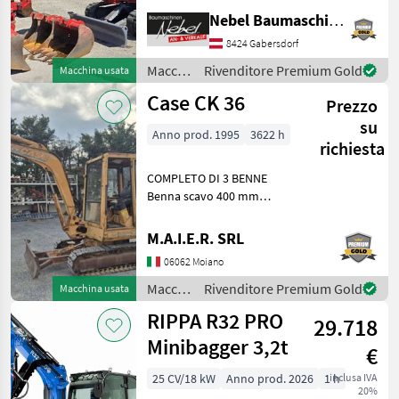
600mm 900mm,
Nebel Baumaschinen
1Böschungslöffel 1500mm
8424 Gabersdorf
Carburante: Diesel
Macchine edili
Macchine
Rivenditore Premium Gold
Macchina usata
Miniescavatori
edili /
Case CK 36
Prezzo
Takeuchi
su
Anno prod. 1995
3622 h
richiesta
COMPLETO DI 3 BENNE
Benna scavo 400 mm
Benna scavo 800 mm
Benna liscia 1400 mm
M.A.I.E.R. SRL
Macchine edili
06062 Moiano
Miniescavatori
Macchine
Rivenditore Premium Gold
Macchina usata
edili /
RIPPA R32 PRO
29.718
Case IH
Minibagger 3,2t
€
25 CV/18 kW
Anno prod. 2026
1 h
inclusa IVA
20%