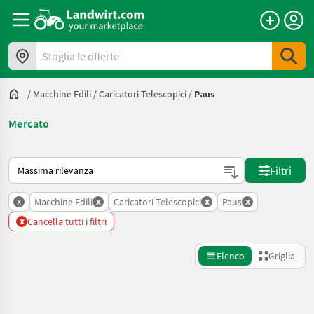
Sfoglia le offerte
/
Macchine Edili
/
Caricatori Telescopici
/
Paus
Mercato
Ecco come viene ordinato su Landwirt.com
Filtri
x
x
x
x
Macchine Edili
Caricatori Telescopici
Paus
x
Cancella tutti i filtri
Elenco
Griglia