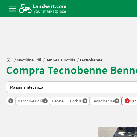
/
Macchine Edili
/
Benne E Cucchiai
/
Tecnobenne
Compra Tecnobenne Benne 
Ecco come viene ordinato su Landwirt.com
x
x
x
x
x
Macchine Edili
Benne E Cucchiai
Tecnobenne
Canc