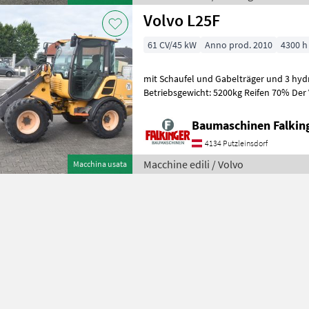
Volvo L25F
61 CV/45 kW
Anno prod. 2010
4300 h
mit Schaufel und Gabelträger und 3 hydr
Betriebsgewicht: 5200kg Reifen 70% Der 
Zustand!! BAUMASCHINEN FALKIN
Baumaschinen Falkin
4134 Putzleinsdorf
Macchine edili / Volvo
Macchina usata