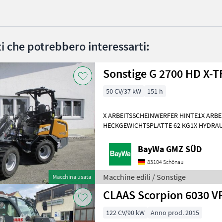
ati che potrebbero interessarti:
50 CV/37 kW
151 h
X ARBEITSSCHEINWERFER HINTE1X ARB
HECKGEWICHTSPLATTE 62 KG1X HYDRAU
DPPPEL31X15.50-15 SKIDDATENBESCHE
KMDRUCKFREIER
BayWa GMZ SÜD
83104 Schönau
Macchine edili / Sonstige
Macchina usata
CLAAS Scorpion 6030 V
122 CV/90 kW
Anno prod. 2015