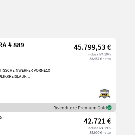
Sonstige G 2700 HD X-TRA # 889
45.799,53 €
inclusa IVA 19%
38.487 € netto
EITSSCHEINWERFER VORNE1X
LIKKREISLAUF
INIGUNG BRD 20
Rivenditore Premium Gold
P
42.721 €
inclusa IVA 19%
35.900 € netto