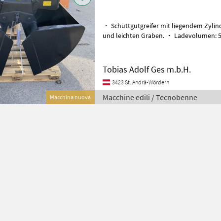
・ Schüttgutgreifer mit liegendem Zyli
und leichten Graben. ・ Ladevolumen: 500 l ・ Ladegewicht: 1500 kg
・ Eigengewicht: 340 kg ・ m
Tobias Adolf Ges m.b.H.
3423 St. Andrä-Wördern
Macchine edili / Tecnobenne
Macchina nuova