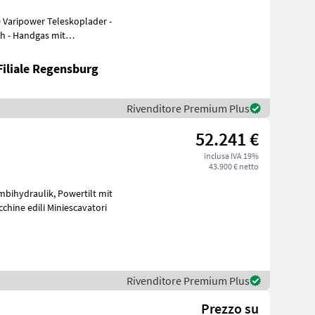
 Varipower Teleskoplader -
h - Handgas mit
orvorwärmung ü
Filiale Regensburg
Rivenditore Premium Plus
52.241 €
inclusa IVA 19%
43.900 € netto
rabenräumlöffel, Ketten 90% Macchine edili Miniescavatori
Rivenditore Premium Plus
Prezzo su