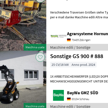
Verschiedene Traversen Größen siehe Ty
per e mail danke Macchine edili Alt
Agrarsysteme Hornun
73485 Zöbingen
Macchine edili / Sonstige
Macchina usata
Sonstige GS 900 # 888
25 CV/18 kW
Anno prod. 2024
1X ARBEITSSCHEINWERFER (LED)2X DO
MECHANISCHGEGENGEWICHT UNTER DE
WERKZEUGAUFNAHMEMotor- Moderner 
Dreizylinderdieselmotor, Typ
BayWa GMZ SÜD
83104 Schönau
Macchine edili / Sonstige
Macchina usata