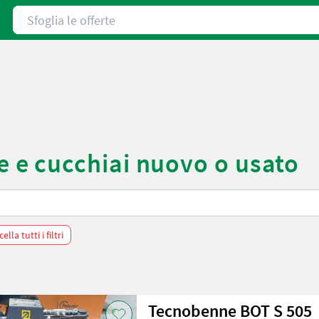
Sfoglia le offerte
e cucchiai nuovo o usato
ella tutti i filtri
Tecnobenne BOT S 505