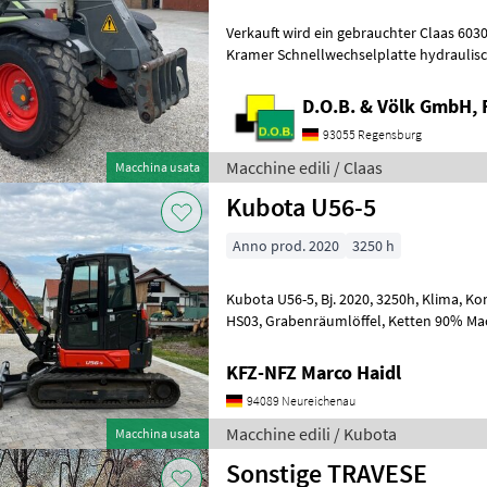
Verkauft wird ein gebrauchter Claas 6030
Kramer Schnellwechselplatte hydraulisc
Langsamfahreinrichtung - Mot
D.O.B. & Völk GmbH, 
93055 Regensburg
Macchine edili / Claas
Macchina usata
Kubota U56-5
Anno prod. 2020
3250 h
Kubota U56-5, Bj. 2020, 3250h, Klima, Kombihydraulik, Powertilt mit
HS03, G
KFZ-NFZ Marco Haidl
94089 Neureichenau
Macchine edili / Kubota
Macchina usata
Sonstige TRAVESE