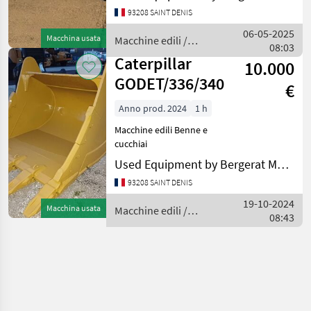
cucchiai
93208 SAINT DENIS
06-05-2025
Macchina usata
Macchine edili /
08:03
Caterpillar
Caterpillar
10.000
GODET/336/340
€
Anno prod. 2024
1 h
Macchine edili Benne e
cucchiai
Used Equipment by Bergerat Monnoyeur
93208 SAINT DENIS
19-10-2024
Macchina usata
Macchine edili /
08:43
Caterpillar