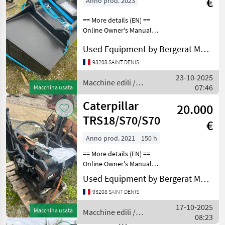
€
Anno prod. 2023
== More details (EN) ==
Online Owner's Manual
Macchine edili Benne e
Used Equipment by Bergerat Monnoyeur
cucchiai
93208 SAINT DENIS
23-10-2025
Macchine edili /
07:46
Macchina usata
Caterpillar
Caterpillar
20.000
TRS18/S70/S70
€
Anno prod. 2021
150 h
== More details (EN) ==
Online Owner's Manual
Macchine edili Benne e
Used Equipment by Bergerat Monnoyeur
cucchiai
93208 SAINT DENIS
17-10-2025
Macchina usata
Macchine edili /
08:23
Caterpillar