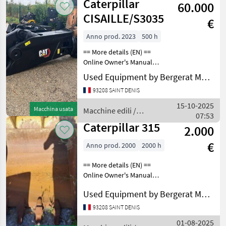
Caterpillar
60.000
CISAILLE/S3035
€
Anno prod. 2023
500 h
== More details (EN) ==
Online Owner's Manual
Macchine edili Benne e
Used Equipment by Bergerat Monnoyeur
cucchiai
93208 SAINT DENIS
15-10-2025
Macchina usata
Macchine edili /
07:53
Caterpillar
Caterpillar 315
2.000
€
Anno prod. 2000
2000 h
== More details (EN) ==
Online Owner's Manual
Macchine edili Benne e
Used Equipment by Bergerat Monnoyeur
cucchiai
93208 SAINT DENIS
01-08-2025