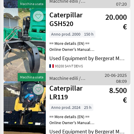
Macchine edili /
07:20
Macchina usata
Caterpillar
Caterpillar
20.000
GSH520
€
Anno prod. 2000
150 h
== More details (EN) ==
Online Owner's Manual
Macchine edili Benne e
Used Equipment by Bergerat Monnoyeur
cucchiai
93208 SAINT DENIS
20-06-2025
Macchina usata
Macchine edili /
08:09
Caterpillar
Caterpillar
8.500
LR119
€
Anno prod. 2024
25 h
== More details (EN) ==
Online Owner's Manual
Macchine edili Benne e
Used Equipment by Bergerat Monnoyeur