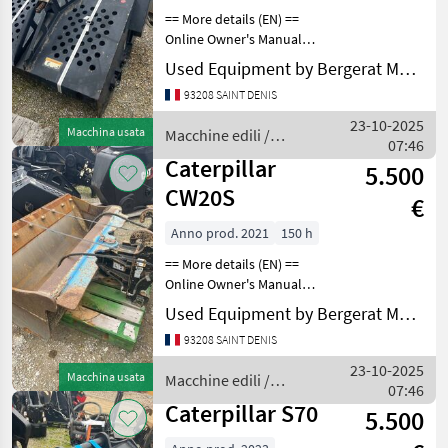
== More details (EN) ==
Online Owner's Manual
Macchine edili Benne e
Used Equipment by Bergerat Monnoyeur
cucchiai
93208 SAINT DENIS
23-10-2025
Macchina usata
Macchine edili /
07:46
Caterpillar
Caterpillar
5.500
CW20S
€
Anno prod. 2021
150 h
== More details (EN) ==
Online Owner's Manual
Macchine edili Benne e
Used Equipment by Bergerat Monnoyeur
cucchiai
93208 SAINT DENIS
23-10-2025
Macchina usata
Macchine edili /
07:46
Caterpillar
Caterpillar S70
5.500