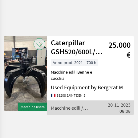
Caterpillar
25.000
GSH520/600L/18T-
€
25T
Anno prod. 2021
700 h
Macchine edili Benne e
cucchiai
Used Equipment by Bergerat Monnoyeur
93208 SAINT DENIS
20-11-2023
Macchina usata
Macchine edili /
08:08
Caterpillar