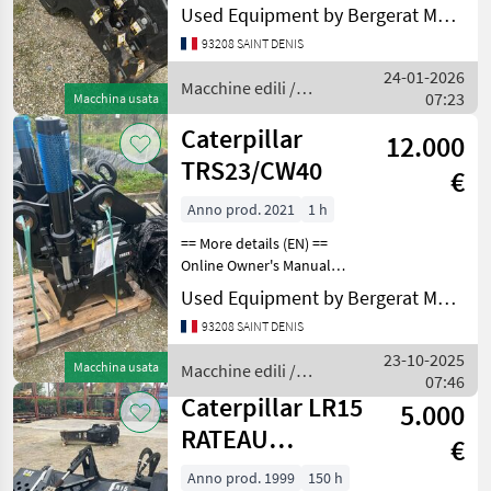
Caterpillar
Used Equipment by Bergerat Monnoyeur
cucchiai
93208 SAINT DENIS
BIG
24-01-2026
Macchine edili /
07:23
Macchina usata
Winkelbauer
Caterpillar
Caterpillar
12.000
Cangini
TRS23/CW40
€
Lehnhoff
Anno prod. 2021
1 h
== More details (EN) ==
Agri Manutention
Online Owner's Manual
Macchine edili Benne e
Mostra
Used Equipment by Bergerat Monnoyeur
cucchiai
tutti
93208 SAINT DENIS
14
23-10-2025
Macchina usata
Macchine edili /
MARKETPLACE
07:46
Caterpillar
Caterpillar LR15
5.000
Offerte dei
Marketplace
Annunci
RATEAU
rivenditori
€
PAYSAGE
Anno prod. 1999
150 h