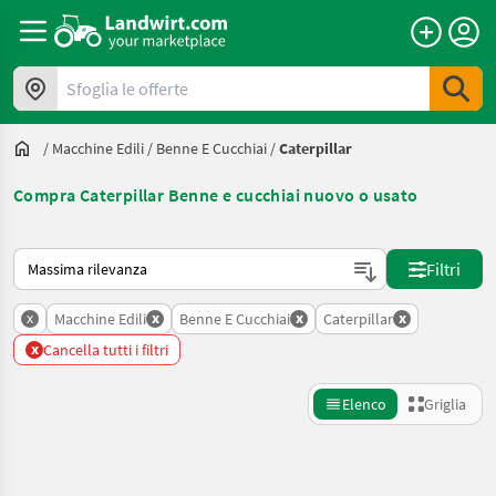
Sfoglia le offerte
/
Macchine Edili
/
Benne E Cucchiai
/
Caterpillar
Compra Caterpillar Benne e cucchiai nuovo o usato
Ecco come viene ordinato su Landwirt.com
Filtri
x
x
x
x
Macchine Edili
Benne E Cucchiai
Caterpillar
x
Cancella tutti i filtri
Elenco
Griglia