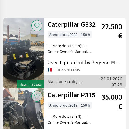
Affina
la
ricerca
Caterpillar G332
22.500
€
Anno prod. 2022
150 h
Categoria
Paese
Filtri
4
== More details (EN) ==
Mostra
Online Owner's Manual
PERCORSO
Reimposta
13
ATTUALE
Macchine edili Benne e
risultati
Used Equipment by Bergerat Monnoyeur
cucchiai
Macchine
edili
93208 SAINT DENIS
Macchine
24-01-2026
Macchine edili /
Edili
07:23
Macchina usata
Caterpillar
Benne E
Caterpillar P315
Cucchiai
35.000
Caterpillar
€
Anno prod. 2019
150 h
SCEGLI
== More details (EN) ==
CATEGORIA
Online Owner's Manual
Macchine edili Benne e