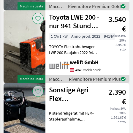
- Zinkenlänge: 1, 6m -
Macchinari
Rivenditore Premium Gold
Macchina usata
hydraulische
elevatori
Toyota LWE 200 -
Zinkenverstellung
3.540
e per
magazzino
nur 941 Stunden
€
/ Linde
!!!
1 CV/1 kW
Anno prod. 2022
941 h
inclusa IVA
20%
2.950 €
TOYOTA Elektrohubwagen
netto
LWE 200 Baujahr: 2022 941
Betriebsstunden Tragkraft:
welift GmbH
2000 kg Gabellänge: 1150
mm Bereifung: Polyurethan
4840 Vöcklabruck
- Batterie 24 V - Ladege
Macchinari
Rivenditore Premium Plus
Macchina usata
elevatori
Sonstige Agri
2.390
e per
magazzino
Flex
€
/
Kistendrehgerät
Toyota
inclusa IVA
Kistendrehgerät mit FEM-
20%
KDG-S
1.991,67 €
Stapleraufnahme,
netto
verstellbare Zinken und
Seitenarm, 2 Tonnen