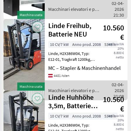
610.- 48V140A für 750Ah
02-04-
Batterie
Macchinari elevatori e per
2026
magazzino / Sonstige
21:30
Macchina usata
Linde Freihub,
10.560
Batterie NEU
€
10 CV/7 kW
Anno prod. 2008
5348 h
inclusa IVA
20%
8.800 €
Linde, H2X386W04, Typ:
netto
E12-01, Tragkraft 1200kg,
Antrieb: 3 Rad Elektro
MC – Stapler & Maschinenhandel
Frontgabel-Stapler,
4481 Asten
Baujahr: 2008,
Betriebsstunden: 5348,
02-04-
Macchina usata
Hubgerüst: Duplex
Macchinari elevatori e per
2026
Vollfreihu
Linde Huhhöhe
magazzino / Linde
21:08
10.560
3,5m, Batterie
€
NEU
10 CV/7 kW
Anno prod. 2008
5348 h
inclusa IVA
20%
8.800 €
Linde, H2X386W04, Typ:
netto