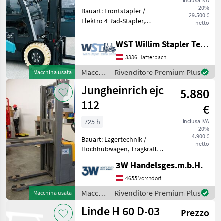
inclusa IVA
20%
Bauart: Frontstapler /
29.500 €
Elektro 4 Rad-Stapler,
netto
Tragkraft: 3500kg, Hubhöhe:
5500mm, Bauhöhe:
WST Willim Stapler Technik GmbH
2660mm, Gabellänge:
3386 Hafnerbach
1200mm, Batterie: 80V
600Ah , Bereifung vorne:
Macchinari
Rivenditore Premium Plus
Macchina usata
Superel
elevatori
Jungheinrich ejc
5.880
e per
magazzino
112
€
/ Baoli
725 h
inclusa IVA
20%
4.900 €
Bauart: Lagertechnik /
netto
Hochhubwagen, Tragkraft:
1200kg, Hubhöhe: 3200mm,
3W Handelsges.m.b.H.
Batterie: 24V , Transpallet
ad alto sollevamento,
4655 Vorchdorf
Azionamento elettrico, :
Macchinari
Rivenditore Premium Plus
Macchina usata
Transpallet ad al
elevatori
Linde H 60 D-03
Prezzo
e per