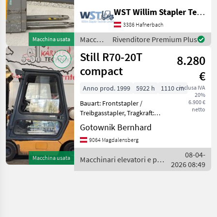
1000kg, Hubhöhe: 2500mm,
WST Willim Stapler Technik GmbH
Batterie: Lithium-Ionen Bj.
2018 24V , Transpallet ad
3386 Hafnerbach
alto sollevamento,
Macchinari
Rivenditore Premium Plus
Macchina usata
Azionamento elettri
elevatori
Still R70-20T
8.280
e per
magazzino
compact
€
/
Jungheinrich
Anno prod. 1999
5922 h
1110 cm
inclusa IVA
20%
6.900 €
Bauart: Frontstapler /
netto
Treibgasstapler, Tragkraft:
2000kg, Hubhöhe: 3323mm,
Gotownik Bernhard
Bauhöhe: 2132mm,
9064 Magdalensberg
Freihub: 1714mm,
Gabellänge: 1200mm,
08-04-
Macchina usata
Macchinari elevatori e per
Bereifung vorne:
2026 08:49
magazzino / Still
Superelastik Einfa