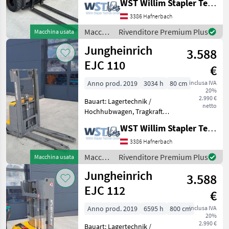
WST Willim Stapler Technik GmbH
4500mm, Bauhöhe:
Accessori e ricambi per carrelli elevatori/muletti
209
2100mm, Gabellänge:
3386 Hafnerbach
1150mm, Batterie: Bj. 2022
Macchinari
Rivenditore Premium Plus
Macchina usata
immagazzinare/impilare
178
24V , Bereifung vorne: Supe
elevatori
Jungheinrich
3.588
e per
MARCHI
magazzino
EJC 110
€
/
Jungheinrich
Anno prod. 2019
3034 h
80 cm
inclusa IVA
20%
2.990 €
Bauart: Lagertechnik /
Linde
netto
Hochhubwagen, Tragkraft:
Jungheinrich
1000kg, Hubhöhe: 2500mm,
WST Willim Stapler Technik GmbH
Bauhöhe: 1700mm,
Toyota
Gabellänge: 1150mm,
3386 Hafnerbach
Still
Batterie: Bj. 2019 24V ,
Macchinari
Rivenditore Premium Plus
Macchina usata
Transpallet ad alto
Manitou
elevatori
Jungheinrich
sollevame
3.588
e per
Baoli
magazzino
EJC 112
€
Hyster
/
Jungheinrich
Anno prod. 2019
6595 h
800 cm
inclusa IVA
Crown
20%
2.990 €
Combilift
Bauart: Lagertechnik /