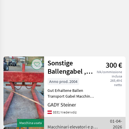
/
Toyota
Sonstige
300 €
Ballengabel ,
IVA/commissione
inclusa
Ballentransport
265,49 €
Anno prod. 2004
netto
Gut Erhaltene Ballen
Transport Gabel Macchinari
elevatori e per magazzino
GADY Steiner
immagazzinare/impilare
8831 Niederwölz
01-04-
Macchina usata
Macchinari elevatori e per
2026