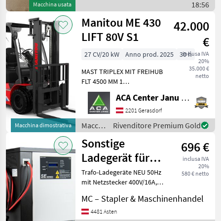
magazzino / Sonstige
18:56
Macchina usata
Manitou ME 430
42.000
LIFT 80V S1
€
27 CV/20 kW
Anno prod. 2025
30 h
inclusa IVA
20%
35.000 €
MAST TRIPLEX MIT FREIHUB
netto
FLT 4500 MM 1
MASTNEIGUNG 66
ACA Center Janu GmbH
VORZURUCK 1
MASTNEIGUNG 0
2201 Gerasdorf
POSITIONIERUNG 1
Macchinari
Rivenditore Premium Gold
Macchina dimostrativa
INTEGRIERTER
elevatori
Sonstige
SEITENSCHIEBER BREITE 1
696 €
e per
LASTSCHUTZGITTER BREITE
magazzino
Ladegerät für
inclusa IVA
120
/
20%
Stapler 48V/80V
Trafo-Ladegeräte NEU 50Hz
Manitou
580 € netto
mit Netzstecker 400V/16A,
ohne Ladestecker 48V100A
MC – Stapler & Maschinenhandel
für 500Ah Batterie 580.-
48V120A für 620Ah Batterie
4481 Asten