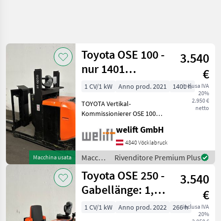
Toyota OSE 100 -
3.540
nur 1401
€
Betriebsstunden
1 CV/1 kW
Anno prod. 2021
1401 h
inclusa IVA
20%
!!!
2.950 €
TOYOTA Vertikal-
netto
Kommissionierer OSE 100
Baujahr: 2021 1401
welift GmbH
Betriebsstunden Tragkraft:
1000 kg Hubhöhe: 1880 mm
4840 Vöcklabruck
Bauhöhe: 1560 mm
Macchinari
Rivenditore Premium Plus
Macchina usata
Freihub: 860 mm
elevatori
Toyota OSE 250 -
Gabellänge:
3.540
e per
magazzino
Gabellänge: 1,5
€
/
m - nur 266
Toyota
1 CV/1 kW
Anno prod. 2022
266 h
inclusa IVA
20%
Stunden !