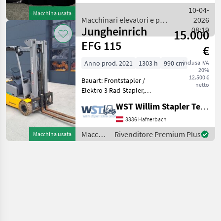
Gabellänge: 1150mm,
10-04-
Macchina usata
Batterie: PzS Bj. 2026 24V
Macchinari elevatori e per
2026
375Ah
Jungheinrich
magazzino / Crown
08:19
15.000
EFG 115
€
Anno prod. 2021
1303 h
990 cm
inclusa IVA
20%
12.500 €
Bauart: Frontstapler /
netto
Elektro 3 Rad-Stapler,
Tragkraft: 1500kg, Hubhöhe:
WST Willim Stapler Technik GmbH
5000mm, Bauhöhe:
2220mm, Gabellänge:
3386 Hafnerbach
1150mm, Batterie:
Macchinari
Rivenditore Premium Plus
Macchina usata
Jungheinrich PzS Bj. 2021
elevatori
24V 1000Ah
e per
magazzino
/
Jungheinrich