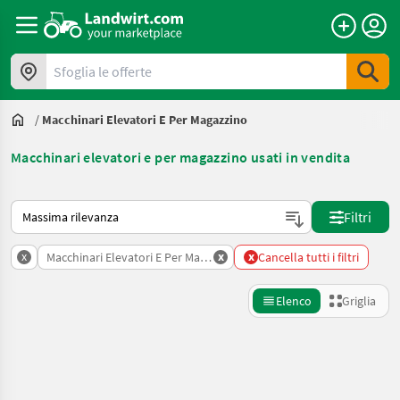
Sfoglia le offerte
/
Macchinari Elevatori E Per Magazzino
Macchinari elevatori e per magazzino usati in vendita
Ecco come viene ordinato su Landwirt.com
Filtri
x
x
x
Macchinari Elevatori E Per Magazzino
Cancella tutti i filtri
Elenco
Griglia
Affina