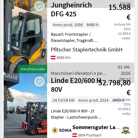
Jungheinrich
magazzino / Sonstige
13:16
15.588
DFG 425
€
Anno prod. 2008
8980 h
inclusa IVA
20%
12.990 €
Bauart: Frontstapler /
netto
Dieselstapler, Tragkraft:
2500kg, Hubhöhe: 4000mm,
Pfitscher Staplertechnik GmbH
Freihub: 150mm,
6068 Mils
Gabellänge: 1200mm,
Bereifung vorne:
01-04-
Macchina usata
Superelastik Einfach ,
Macchinari elevatori e per
2026
Bereifung hinte
Linde E20/600 H
magazzino / Jungheinrich
08:22
52.798,80
80V
€
24 CV/18 kW
Anno prod. 2014
4650 h
inclusa IVA
20%
43.999 €
Linde E20/600 H 80V - 2t
netto
Stapler - Lastschwerpunkt
600mm - 80V
Sommersguter Landmaschinen GmbH
Batteriespannung -
4910mm Hubhöhe - Triplex
8654 Fischbach