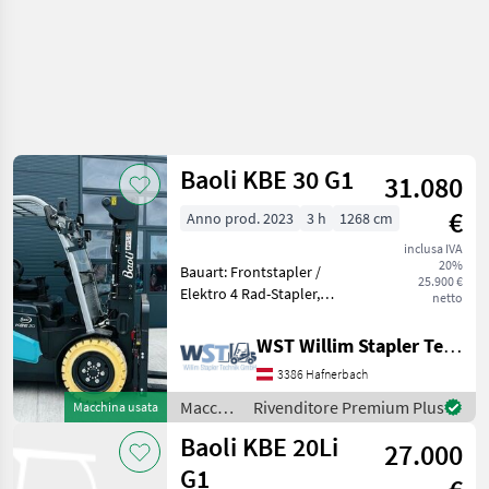
Baoli KBE 30 G1
31.080
€
Anno prod. 2023
3 h
1268 cm
inclusa IVA
20%
Bauart: Frontstapler /
25.900 €
Elektro 4 Rad-Stapler,
netto
Tragkraft: 3000kg, Hubhöhe:
4800mm, Bauhöhe:
WST Willim Stapler Technik GmbH
2212mm, Gabellänge:
3386 Hafnerbach
1200mm, Batterie: 80V
600Ah , Bereifung vorne:
Macchinari
Rivenditore Premium Plus
Macchina usata
Superel
elevatori
Baoli KBE 20Li
27.000
e per
magazzino
G1