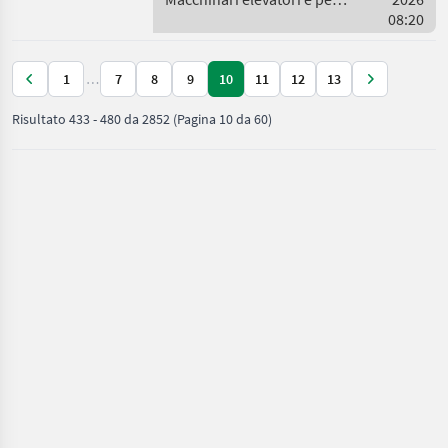
magazzino / EP Equipment
08:20
1
…
7
8
9
10
11
12
13
Risultato
433
-
480
da
2852
(Pagina 10 da 60)