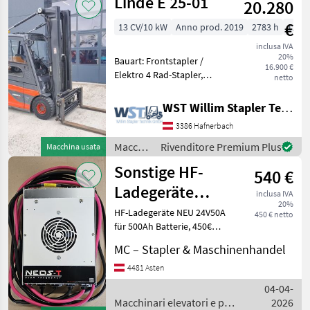
Linde E 25-01
20.280
e per
magazzino
€
13 CV/10 kW
Anno prod. 2019
2783 h
1150
/ Baoli
inclusa IVA
20%
Bauart: Frontstapler /
16.900 €
Elektro 4 Rad-Stapler,
netto
Tragkraft: 2500kg, Hubhöhe:
5630mm, Bauhöhe:
WST Willim Stapler Technik GmbH
2520mm, Gabellänge:
3386 Hafnerbach
120mm, Batterie: 80V ,
Bereifung vorne:
Macchinari
Rivenditore Premium Plus
Macchina usata
Superelastik E
elevatori
Sonstige HF-
540 €
e per
magazzino
Ladegeräte
inclusa IVA
/ Linde
20%
24V50A für
HF-Ladegeräte NEU 24V50A
450 € netto
für 500Ah Batterie, 450€
Stapler
24V100A für 1000Ah
MC – Stapler & Maschinenhandel
Batterie, 660€ 48V80A für
750Ah Batterie, 890€ 24V:
4481 Asten
mit Netzstecker 230V 48V:
04-04-
mit Netzsteck
Macchinari elevatori e per
2026