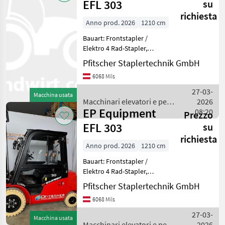
magazzino
EFL 303
su
/ Baoli
richiesta
Anno prod. 2026
1210 cm
Bauart: Frontstapler /
Elektro 4 Rad-Stapler,
Tragkraft: 3000kg, Hubhöhe:
Pfitscher Staplertechnik GmbH
6000mm, Bauhöhe:
6068 Mils
2850mm, Freihub: 2160mm,
Gabellänge: 1200mm,
27-03-
Macchina usata
Batterie: Lithium-Ionen Bj. 2
Macchinari elevatori e per
2026
EP Equipment
magazzino / EP Equipment
08:20
Prezzo
EFL 303
su
richiesta
Anno prod. 2026
1210 cm
Bauart: Frontstapler /
Elektro 4 Rad-Stapler,
Tragkraft: 3000kg, Hubhöhe:
Pfitscher Staplertechnik GmbH
5500mm, Bauhöhe:
6068 Mils
2600mm, Freihub: 1910mm,
Gabellänge: 1200mm,
27-03-
Macchina usata
Batterie: Lithium-Ionen Bj. 2
Macchinari elevatori e per
2026