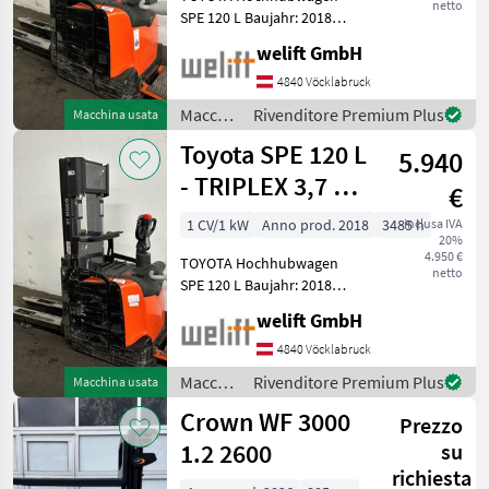
netto
SPE 120 L Baujahr: 2018
3767 Betriebsstunden
welift GmbH
Tragkraft: 1200 kg Hubmast:
TRIPLEX-Freihub Hubhöhe:
4840 Vöcklabruck
3700 mm Bauhöhe: 1870
Macchinari
Rivenditore Premium Plus
Macchina usata
mm Freihub: 140
elevatori
Toyota SPE 120 L
5.940
e per
magazzino
- TRIPLEX 3,7 m -
€
/
INITIALHUB !!!
Toyota
1 CV/1 kW
Anno prod. 2018
3485 h
inclusa IVA
20%
4.950 €
TOYOTA Hochhubwagen
netto
SPE 120 L Baujahr: 2018
3485 Betriebsstunden
welift GmbH
Tragkraft: 1200 kg Hubmast:
TRIPLEX-Freihub Hubhöhe:
4840 Vöcklabruck
3700 mm Bauhöhe: 1870
Macchinari
Rivenditore Premium Plus
Macchina usata
mm Freihub: 140
elevatori
Crown WF 3000
Prezzo
e per
magazzino
1.2 2600
su
/
richiesta