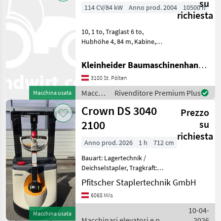
magazzino
su
114 CV/84 kW
Anno prod. 2004
10500 h
/
richiesta
Jungheinrich
10, 1 to, Traglast 6 to,
Hubhöhe 4, 84 m, Kabine,
Freihub, Seitenschieber,
Sägewekseinsatz-sehr
Kleinheider Baumaschinenhandel GmbH.
gepflegt Macchinari
3100 St. Pölten
elevatori e per magazzino
Carrelli elevatori
Macchinari
Rivenditore Premium Plus
Macchina usata
elevatori
Crown DS 3040
Prezzo
e per
magazzino
2100
su
/ Linde
richiesta
Anno prod. 2026
1 h
712 cm
Bauart: Lagertechnik /
Deichselstapler, Tragkraft:
2000kg, Hubhöhe: 2100mm,
Pfitscher Staplertechnik GmbH
Bauhöhe: 1598mm,
6068 Mils
Freihub: 240mm,
Gabellänge: 1150mm,
10-04-
Macchina usata
Batterie: PzS Bj. 2026 24V
Macchinari elevatori e per
2026