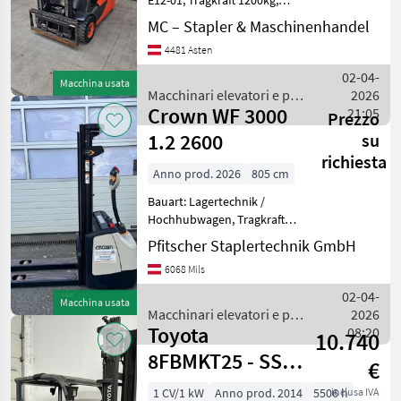
E12-01, Tragkraft 1200kg,
Antrieb: 3 Rad Elektro
MC – Stapler & Maschinenhandel
Frontgabel-Stapler,
4481 Asten
Baujahr: 2008,
Betriebsstunden: 5348,
02-04-
Macchina usata
Hubgerüst: Standard
Macchinari elevatori e per
2026
Freisich
Crown WF 3000
magazzino / Linde
21:05
Prezzo
1.2 2600
su
richiesta
Anno prod. 2026
805 cm
Bauart: Lagertechnik /
Hochhubwagen, Tragkraft:
1200kg, Hubhöhe: 2600mm,
Pfitscher Staplertechnik GmbH
Bauhöhe: 1750mm,
6068 Mils
Freihub: 1250mm,
Gabellänge: 1150mm,
02-04-
Macchina usata
Batterie: Bj. 2026 24V 180Ah
Macchinari elevatori e per
2026
Zustand:
Toyota
magazzino / Crown
08:20
10.740
8FBMKT25 - SS -
€
ZVG - hydr.
1 CV/1 kW
Anno prod. 2014
5506 h
inclusa IVA