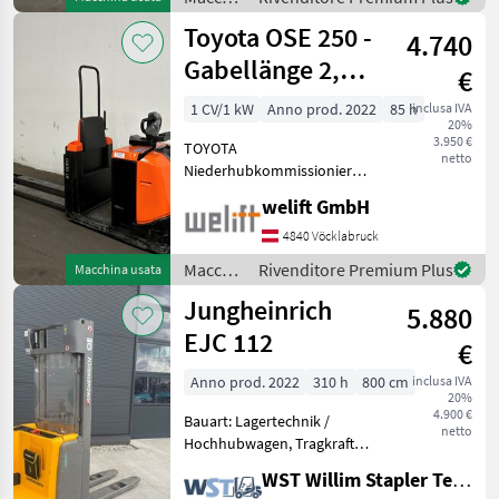
Bereifung: Polyurethan -
elevatori
Toyota OSE 250 -
Batterie
4.740
e per
magazzino
Gabellänge 2,4
€
/
m !!! - 85
Toyota
1 CV/1 kW
Anno prod. 2022
85 h
inclusa IVA
20%
Stunden !!!
3.950 €
TOYOTA
netto
Niederhubkommissionierer
OSE 250 Baujahr: 07/2022
welift GmbH
nur 85 Betriebsstunden
Tragkraft: 2500 kg
4840 Vöcklabruck
Gabellänge: 2350 mm
Macchinari
Rivenditore Premium Plus
Macchina usata
Bereifung: Polyurethan -
elevatori
Jungheinrich
Batterie 2
5.880
e per
magazzino
EJC 112
€
/
Toyota
Anno prod. 2022
310 h
800 cm
inclusa IVA
20%
4.900 €
Bauart: Lagertechnik /
netto
Hochhubwagen, Tragkraft:
1200kg, Hubhöhe: 2900mm,
WST Willim Stapler Technik GmbH
Bauhöhe: 1910mm,