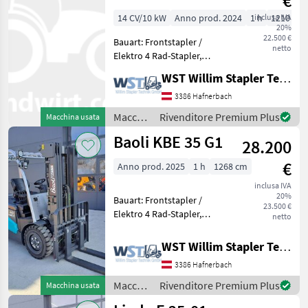
€
/ Baoli
14 CV/10 kW
Anno prod. 2024
1 h
inclusa IVA
1210 cm
20%
22.500 €
Bauart: Frontstapler /
netto
Elektro 4 Rad-Stapler,
Tragkraft: 2000kg, Hubhöhe:
WST Willim Stapler Technik GmbH
4700mm, Bauhöhe:
2191mm, Gabellänge:
3386 Hafnerbach
1200mm, Batterie: Lithium-
Macchinari
Rivenditore Premium Plus
Macchina usata
Ionen Bj. 2024 80V , Bereifu
elevatori
Baoli KBE 35 G1
28.200
e per
magazzino
€
Anno prod. 2025
1 h
1268 cm
/ Baoli
inclusa IVA
20%
Bauart: Frontstapler /
23.500 €
Elektro 4 Rad-Stapler,
netto
Tragkraft: 3500kg, Hubhöhe:
4650mm, Bauhöhe:
WST Willim Stapler Technik GmbH
2202mm, Gabellänge:
3386 Hafnerbach
1200mm, Batterie: Bj. 2025
80V , Bereifung vorne: Supe
Macchinari
Rivenditore Premium Plus
Macchina usata
elevatori