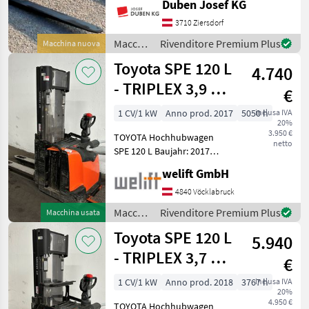
Duben Josef KG
Hubkraft, 180 Grad
Drehung. Optional mit
3710 Ziersdorf
Euro-Aufnahme bzw.
Macchinari
Rivenditore Premium Plus
Macchina nuova
anderen Aufnahmen er
elevatori
Toyota SPE 120 L
4.740
e per
magazzino
- TRIPLEX 3,9 m -
€
/
INITIALHUB !!!
Sonstige
1 CV/1 kW
Anno prod. 2017
5050 h
inclusa IVA
20%
3.950 €
TOYOTA Hochhubwagen
netto
SPE 120 L Baujahr: 2017
4040 Betriebsstunden
welift GmbH
Tragkraft: 1200 kg Hubmast:
TRIPLEX-Freihub Hubhöhe:
4840 Vöcklabruck
3950 mm Bauhöhe: 1928
Macchinari
Rivenditore Premium Plus
Macchina usata
mm Freihub: 149
elevatori
Toyota SPE 120 L
5.940
e per
magazzino
- TRIPLEX 3,7 m -
€
/
INITIALHUB !!!
Toyota
1 CV/1 kW
Anno prod. 2018
3767 h
inclusa IVA
20%
4.950 €
TOYOTA Hochhubwagen