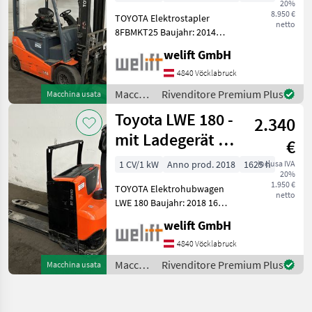
20%
Gabelzinken
8.950 €
TOYOTA Elektrostapler
netto
8FBMKT25 Baujahr: 2014
5506 Betriebsstunden
welift GmbH
Tragkraft: 2500 kg Hubmast:
Duplex-Freisicht Hubhöhe:
4840 Vöcklabruck
4000 mm Bauhöhe: 2835
Macchinari
Rivenditore Premium Plus
Macchina usata
mm Freihub: 12
elevatori
Toyota LWE 180 -
2.340
e per
magazzino
mit Ladegerät -
€
/
1625 Stunden !!!
Toyota
1 CV/1 kW
Anno prod. 2018
1625 h
inclusa IVA
20%
1.950 €
TOYOTA Elektrohubwagen
netto
LWE 180 Baujahr: 2018 1625
Betriebsstunden Tragkraft:
welift GmbH
1800 kg Gabellänge: 1150
mm Bereifung: Polyurethan
4840 Vöcklabruck
- Batterie 24 V - Ladeg
Macchinari
Rivenditore Premium Plus
Macchina usata
elevatori
e per
magazzino