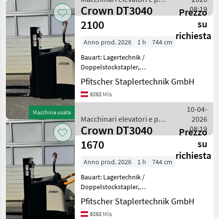
250Ah Zus
Crown DT3040
magazzino / Crown
08:19
Prezzo
2100
su
richiesta
Anno prod. 2026
1 h
744 cm
Bauart: Lagertechnik /
Doppelstockstapler,
Tragkraft: 2000kg, Hubhöhe:
Pfitscher Staplertechnik GmbH
2100mm, Bauhöhe:
6068 Mils
1430mm, Freihub: 150mm,
Gabellänge: 1150mm,
10-04-
Macchina usata
Batterie: PzS Bj. 2026 24V
Macchinari elevatori e per
2026
375Ah
Crown DT3040
magazzino / Crown
08:19
Prezzo
1670
su
richiesta
Anno prod. 2026
1 h
744 cm
Bauart: Lagertechnik /
Doppelstockstapler,
Tragkraft: 2000kg, Hubhöhe:
Pfitscher Staplertechnik GmbH
1670mm, Bauhöhe:
6068 Mils
1270mm, Freihub: 150mm,