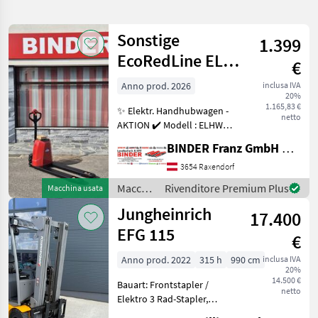
la
ricerca
Sonstige
1.399
EcoRedLine EL.
€
Categoria
Paese
Filtri
2
Handhubwagen
Anno prod. 2026
inclusa IVA
20%
ELHW 1500
Mostra
1.165,83 €
PERCORSO
✨ Elektr. Handhubwagen -
Reimposta
2.852
netto
ATTUALE
AKTION ✔️ Modell : ELHW
risultati
1500 ✔️ in serienmäßiger
Settore
BINDER Franz GmbH & CoKG
Ausführung ✔️ Hubkraft :
agricolo
1.500kg ✔️ Hubhöhe :
3654 Raxendorf
Macchinari
200mm ✔️ Elektrisch HEBEN
Elevatori E
Macchinari
Rivenditore Premium Plus
Macchina usata
Per
per Knopfdruck
elevatori
Magazzino
Jungheinrich
17.400
e per
magazzino
EFG 115
SCEGLI
€
CATEGORIA
/
Sonstige
Anno prod. 2022
315 h
990 cm
inclusa IVA
20%
Carrelli elevatori
1.835
14.500 €
Bauart: Frontstapler /
netto
Elektro 3 Rad-Stapler,
Carrello elevatore
630
Tragkraft: 1500kg, Hubhöhe: