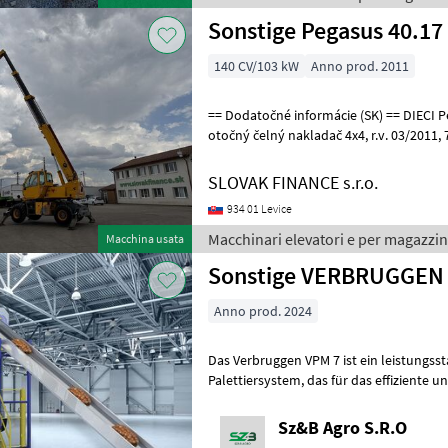
Sonstige Pegasus 40.17
140 CV/103 kW
Anno prod. 2011
== Dodatočné informácie (SK) == DIECI Pegasus 40.17 teleskopický
otočný čelný nakladač 4x4, r.v. 03/2011, 7904 mth, 103 kW, 4038 cm3,
podporné nohy, hydraulické n
SLOVAK FINANCE s.r.o.
934 01 Levice
Macchinari elevatori e per magazzin
Macchina usata
Sonstige VERBRUGGEN V
Anno prod. 2024
Das Verbruggen VPM 7 ist ein leistungsstarkes, automa
Palettiersystem, das für das effiziente und zuverlässige Stapeln
verschiedenster Produkte auf Paletten
Sz&B Agro S.R.O