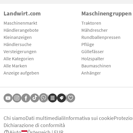
Landwirt.com
Maschinengruppen
Maschinenmarkt
Traktoren
Händlerangebote
Mähdrescher
Kleinanzeigen
Rundballenpressen
Händlersuche
Pflüge
Versteigerungen
Güllefässer
Alle Kategorien
Holzspalter
Alle Marken
Baumaschinen
Anzeige aufgeben
Anhänger
Chi siamo
Dati multimediali
Informativa sui cookie
Protezio
Dichiarazione di conformità
Aiuto
Österreich | EUR