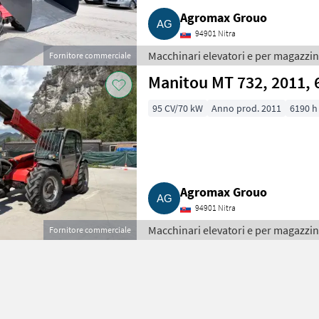
Agromax Grouo
94901 Nitra
Macchinari elevatori e per magazzino
Fornitore commerciale
Manitou MT 732, 2011, 
95 CV/70 kW
Anno prod. 2011
6190 h
Agromax Grouo
94901 Nitra
Macchinari elevatori e per magazzino
Fornitore commerciale