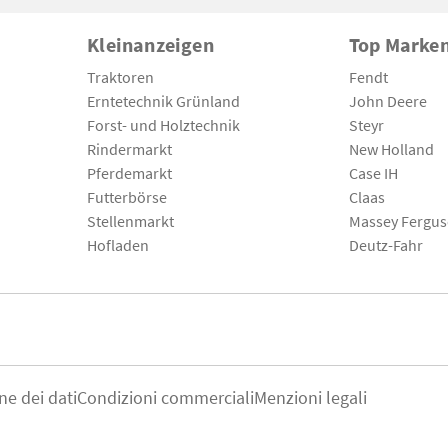
Kleinanzeigen
Top Marke
Traktoren
Fendt
Erntetechnik Grünland
John Deere
Forst- und Holztechnik
Steyr
Rindermarkt
New Holland
Pferdemarkt
Case IH
Futterbörse
Claas
Stellenmarkt
Massey Fergu
Hofladen
Deutz-Fahr
ne dei dati
Condizioni commerciali
Menzioni legali