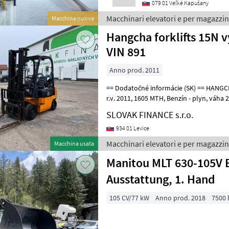
079 01 Veľké Kapušany
Macchinari elevatori e per magazzin
Macchina nuova
Hangcha forklifts 15N 
VIN 891
Anno prod. 2011
== Dodatočné informácie (SK) == HANGCHA 15N vysokozdvižný vozík,
r.v. 2011, 1605 MTH, Benzín - plyn, váha 2970kg, po kompletnom
servise cena: 6.900€ + DPH Ma
SLOVAK FINANCE s.r.o.
934 01 Levice
Macchinari elevatori e per magazzin
Macchina usata
Manitou MLT 630-105V E
Ausstattung, 1. Hand
105 CV/77 kW
Anno prod. 2018
7500 