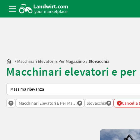
/
Macchinari Elevatori E Per Magazzino
/
Slovacchia
Macchinari elevatori e per
Ecco come viene ordinato su Landwirt.com
x
x
x
x
Macchinari Elevatori E Per Magazzino
Slovacchia
Cancella tu