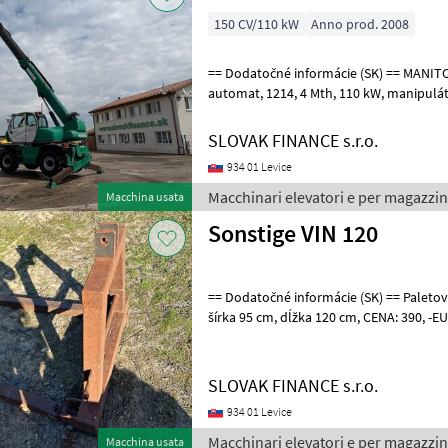
150 CV/110 kW
Anno prod. 2008
== Dodatočné informácie (SK) == MANITOU MRT 2150 4x4 r.v. 2008,
automat, 1214, 4 Mth, 110 kW, manipulátor, otočný, ukotvenie -
hydraulické pätky, hydraulický podvoz
SLOVAK FINANCE s.r.o.
934 01 Levice
Macchinari elevatori e per magazzi
Macchina usata
Sonstige VIN 120
== Dodatočné informácie (SK) == Paletové vidly na trojbodový záves,
šírka 95 cm, dĺžka 120 cm, CENA: 390, -EUR Macchinari elevatori e per
magazzino Accessori
SLOVAK FINANCE s.r.o.
934 01 Levice
Macchinari elevatori e per magazzin
Macchina usata