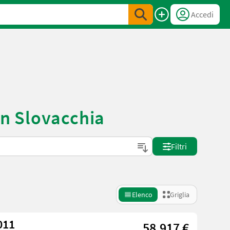
Accedi
in Slovacchia
Filtri
Elenco
Griglia
011
58.917 €