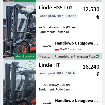
elevatori
Linde H35T-02
12.530
e per
magazzino
€
Anno prod. 2017
13546 h
/ Linde
== Dodatkowy opis (PL) ==
Equipment: Półkabina,
Ogrzewanie, Przesuw
boczny Additional info:
Handlowo Usługowa Alanex Alan Roszak
Stan: Bardzo dobry,
62-420 Strzałkowo
Możliwość UDT Carburante:
Gas, Tipo di albero d
Macchinari
Rivenditore Premium Plus
Macchina usata
elevatori
Linde HT
16.240
e per
magazzino
€
Anno prod. 2018
6963 h
/ Linde
== Dodatkowy opis (PL) ==
Equipment: Podwójne
opony, Ogrzewanie, Pełna
kabina, Przesuw boczny
Handlowo Usługowa Alanex Alan Roszak
Additional info: Stan: