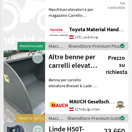
IVA
indetraibile
Macchinari elevatori e per
magazzino Carrello
elevatore
Toyota Material Handling Austria GmbH
2351 Laxenburg
Macchinari
Rivenditore Premium Plus
Macchina usata
elevatori
Altre benne per
Prezzo
e per
magazzino
carrelli elevatori
su
/
richiesta
Bressel & Lade
Toyota
Benna per carrello
elevatore Bressel & Lade •
Per carrelli elevatori, da
fissare al portaforche
MAUCH Gesellschaft m.b.H. & Co.KG
esistente (portaforche ISO 2
- altezza 407 mm o
5274 Burgkirchen
portaforche ISO 3
Macchinari
Rivenditore Premium Gold
Macchina nuova
elevatori
Linde H50T-
23.660
e per