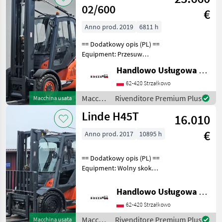
magazzino
02/600
€
/
Sonstige
Anno prod. 2019
6811 h
== Dodatkowy opis (PL) ==
Equipment: Przesuw
boczny, Pełna kabina,
Handlowo Usługowa Alanex Alan Roszak
Wolny skok wideł
Additional info: Stan:
62-420 Strzałkowo
Bardzo dobry, Możliwość
Macchinari
Rivenditore Premium Plus
Macchina usata
UDT Carburante: Gas, Tipo
elevatori
Linde H45T
di
16.010
e per
magazzino
€
Anno prod. 2017
10895 h
/ Linde
== Dodatkowy opis (PL) ==
Equipment: Wolny skok
wideł, Przesuw boczny,
Pełna kabina, Ogrzewanie
Handlowo Usługowa Alanex Alan Roszak
Additional info: Stan:
62-420 Strzałkowo
Bardzo dobry, Możliwość
UDT Carburante:
Macchinari
Rivenditore Premium Plus
Macchina usata