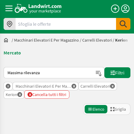
Sfoglia le offerte
/
Macchinari Elevatori E Per Magazzino
/
Carrelli Elevatori
/
Kerion
Mercato
Ecco come viene ordinato su Landwirt.com
Filtri
x
x
x
Macchinari Elevatori E Per Magazzino
Carrelli Elevatori
x
x
Kerion
Cancella tutti i filtri
Elenco
Griglia