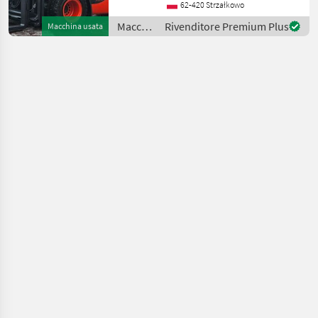
62-420 Strzałkowo
Bardzo dobry, Możliwość
UDT Carburante: G
Macchinari
Rivenditore Premium Plus
Macchina usata
elevatori
e per
magazzino
/ Linde