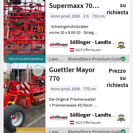
VTPR PLUS SERVO 40001
Pöttinger
Supermaxx 70-7
su
KÖRPERAB
richiesta
HD
Anno prod. 2026
2 h
710 cm
- Schwingenstützräder
vorne 20 x 8.00-10 - Striegel
mit Zinken Ø12 mm -
Söllinger - Landtechnik GmbH
Hydraulische
Tiefenverstellung - 2
4625 Offenhausen
Striegelreihen -
Lavorazione
Rivenditore Premium Gold
Macchina dimostrativa
Striegelreihen mechanisch
terreno
Guettler Mayor
verstellbar
Prezzo
/
Güttler
770
su
richiesta
Anno prod. 2026
770 cm
Die Original Prismenwalze!
+ Prismenwalze 45/50cm +
Walzenelemente aus
Söllinger - Landtechnik GmbH
Grauguss + Hydraulisch
Klappung mit
4625 Offenhausen
Druckausgleich + Bereifung
Lavorazione
Rivenditore Premium Gold
Macchina nuova