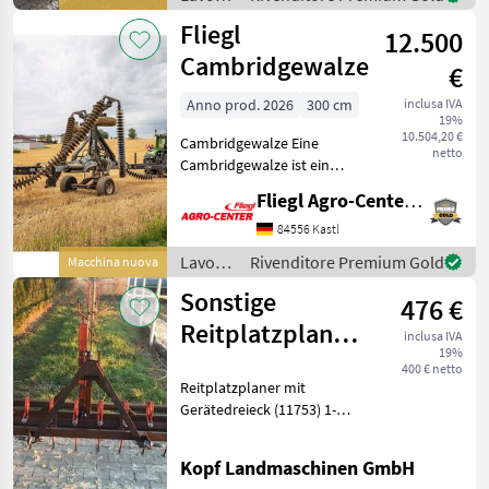
15.0/55-17 10PR + Zugdeich
terreno
Fliegl
12.500
/
Güttler
Cambridgewalze
€
Anno prod. 2026
300 cm
inclusa IVA
19%
10.504,20 €
Cambridgewalze Eine
netto
Cambridgewalze ist ein
landwirtschaftliches Gerät
Fliegl Agro-Center GmbH
zum Walzen und
Rückverfestigen von
84556 Kastl
Ackerboden nach der
Lavorazione
Rivenditore Premium Gold
Macchina nuova
Bodenbearbeitung oder
terreno
Sonstige
Aussaat. Sie wi
476 €
/ Fliegl
Reitplatzplaner,
inclusa IVA
19%
Bahnplaner mit
400 € netto
Reitplatzplaner mit
Gerätedreieck
Gerätedreieck (11753) 1-
Reihe Zinken, Panierbalken
hinten 2, 40 m breit
Kopf Landmaschinen GmbH
Option: Walze 500, 00 EUR