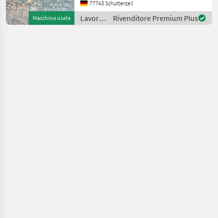
zzgl. MwSt Lavorazione
77743 Schutterzell
terreno Altri attrezzi
Lavorazione
Rivenditore Premium Plus
Macchina usata
terreno
/
Sonstige