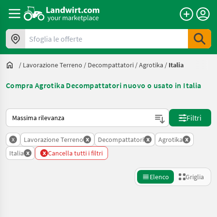
Sfoglia le offerte
/
Lavorazione Terreno
/
Decompattatori
/
Agrotika
/
Italia
Compra Agrotika Decompattatori nuovo o usato in Italia
Ecco come viene ordinato su Landwirt.com
Filtri
x
x
x
x
Lavorazione Terreno
Decompattatori
Agrotika
x
x
Italia
Cancella tutti i filtri
Elenco
Griglia