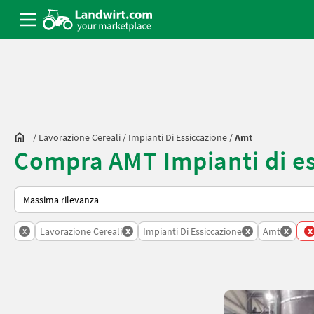
/
Lavorazione Cereali
/
Impianti Di Essiccazione
/
Amt
Compra AMT Impianti di e
Ecco come viene ordinato su Landwirt.com
x
x
x
x
x
Lavorazione Cereali
Impianti Di Essiccazione
Amt