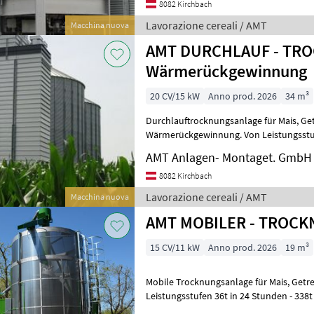
8082 Kirchbach
Lavorazione cereali / AMT
Macchina nuova
AMT DURCHLAUF - TRO
Wärmerückgewinnung
20 CV/15 kW
Anno prod. 2026
34 m³
Durchlauftrocknungsanlage für Mais, Getreide und Ölfrüchte mit
Wärmerückgewinnung. Von Leistungsstufe
28% auf 14% mit entsprechenden Inha
AMT Anlagen- Montaget. GmbH
8082 Kirchbach
Lavorazione cereali / AMT
Macchina nuova
AMT MOBILER - TROCK
15 CV/11 kW
Anno prod. 2026
19 m³
Mobile Trocknungsanlage für Mais, Getreide und Ölfrüchte Von
Leistungsstufen 36t in 24 Stunden - 338t
25% auf 15% mit entsprechenden Inh