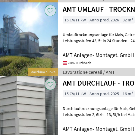
AMT UMLAUF - TROCK
15 CV/11 kW
Anno prod. 2026
32 m³
Umlauftrocknungsanlage für Mais, Getreide und Ölfrüchte Von
Leistungsstufen 43, 5t in 24 Stunden - 2
28% auf 14% mit entsprechenden In
AMT Anlagen- Montaget. GmbH
8082 Kirchbach
Lavorazione cereali / AMT
Macchina nuova
AMT DURCHLAUF - TR
15 CV/11 kW
Anno prod. 2025
16 m³
Durchlauftrocknungsanlage für Mais, Getreide und Ölfrüchte. Von
Leistungsstufen 2, 6t/h - 13, 5t/h bei M
entsprechenden Inhalten von 13, 4t bis
AMT Anlagen- Montaget. GmbH