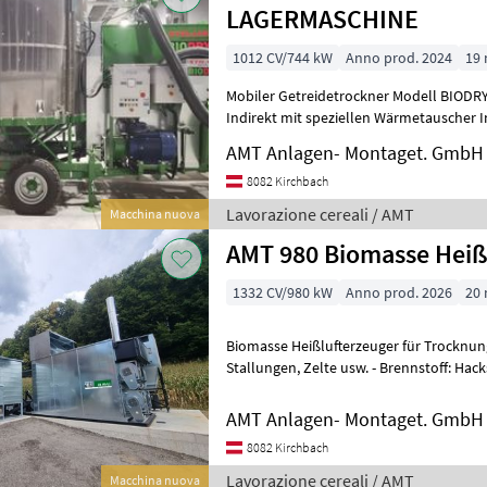
LAGERMASCHINE
1012 CV/744 kW
Anno prod. 2024
19
Mobiler Getreidetrockner Modell BIODRY ES1150 PTO - EL Ausführung
Indirekt mit speziellen Wärmetauscher Inhalt 19, 0m³, Ø2, 55m
Ausführung mit Doppelfunktion
AMT Anlagen- Montaget. GmbH
8082 Kirchbach
Lavorazione cereali / AMT
Macchina nuova
AMT 980 Biomasse Heiß
1332 CV/980 kW
Anno prod. 2026
20
Biomasse Heißlufterzeuger für Trocknungsanl
Stallungen, Zelte usw. - Brennstoff: Hackschnitzel, Pellets, Biomasse -
Aufstellungsart: Innen-, Außen-, C
AMT Anlagen- Montaget. GmbH
8082 Kirchbach
Lavorazione cereali / AMT
Macchina nuova