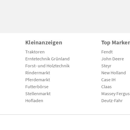
Kleinanzeigen
Top Marke
Traktoren
Fendt
Erntetechnik Grünland
John Deere
Forst- und Holztechnik
Steyr
Rindermarkt
New Holland
Pferdemarkt
Case IH
Futterbörse
Claas
Stellenmarkt
Massey Fergu
Hofladen
Deutz-Fahr