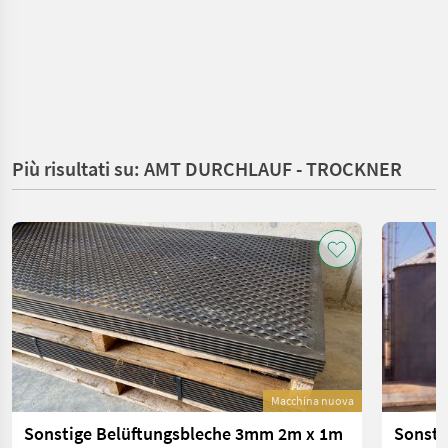
Più risultati su: AMT DURCHLAUF - TROCKNER
Macchina nuova
Sonstige Belüftungsbleche 3mm 2m x 1m
Sonsti