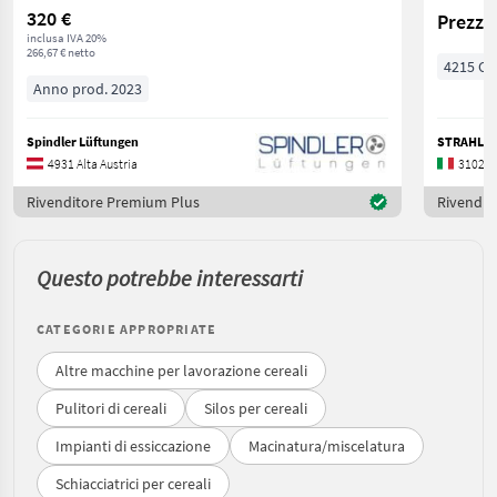
320 €
Prezzo 
inclusa IVA 20%
266,67 € netto
4215 CV
Anno prod. 2023
Spindler Lüftungen
STRAHL S.
4931 Alta Austria
31020 
Rivenditore Premium Plus
Rivendit
Questo potrebbe interessarti
CATEGORIE APPROPRIATE
Altre macchine per lavorazione cereali
Pulitori di cereali
Silos per cereali
Impianti di essiccazione
Macinatura/miscelatura
Schiacciatrici per cereali