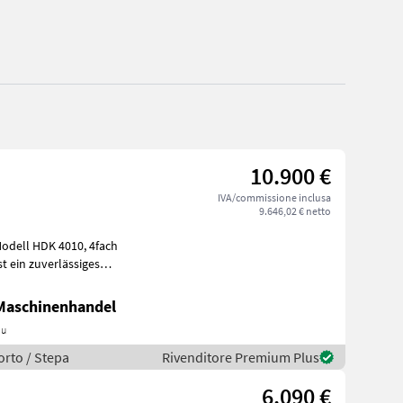
10.900 €
IVA/commissione inclusa
9.646,02 € netto
iner
 Maschinenhandel
au
orto / Stepa
Rivenditore Premium Plus
6.090 €