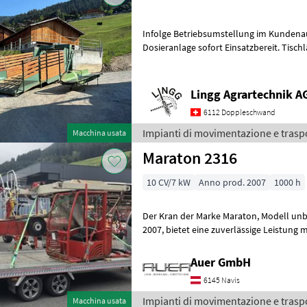
Infolge Betriebsumstellung im Kundenau
Dosieranlage sofort Einsatzbereit. Tisch
Gesamtlänge ohne Deichsel 7m. Neuer 
Lingg Agrartechnik A
6112 Doppleschwand
Impianti di movimentazione e traspo
Macchina usata
Maraton 2316
10 CV/7 kW
Anno prod. 2007
1000 h
Der Kran der Marke Maraton, Modell unbekannt, aus dem Baujahr
2007, bietet eine zuverlässige Leistung mit einer Motorstärke von 10
PS. Mit insgesamt 1000 Betriebsstu
Auer GmbH
6145 Navis
Impianti di movimentazione e trasp
Macchina usata