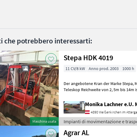
ati che potrebbero interessarti:
Stepa HDK 4019
11 CV/8 kW
Anno prod. 2003
1000 h
Der angebotene Kran der Marke Stepa, Modell HDK 4010, 4fach
Teleskop Reichweite von 2, 5m bis 14m ist ein zuverlässiges
Arbeitsgerät aus dem Baujahr 2003. Mit e
Monika Lachner e.U.
4890 Weißenkirchen im Atterg
Impianti di movimentazione e trasp
Macchina usata
Agrar AL