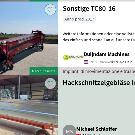
Sonstige TC80-16
Anno prod. 2017
Weitere Informationen oder eine vollst
das einfach und schnell an auf unsere D
können uns auch anrufen.Alle zu
Duijndam Machines
2913 L Nieuwerkerk a/d IJssel
Impianti di movimentazione e trasp
Macchina usata
Hackschnitzelgebläse i
Michael Schloffer