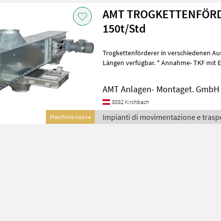
AMT TROGKETTENFÖRDE
150t/Std
Trogkettenförderer in verschiedenen Ausführungen,
Längen verfügbar. * Annahme- TKF mit Einlaufregulierung eingebaut
in Gossen * steigende Ausf
AMT Anlagen- Montaget. GmbH
8082 Kirchbach
Impianti di movimentazione e trasp
Macchina nuova