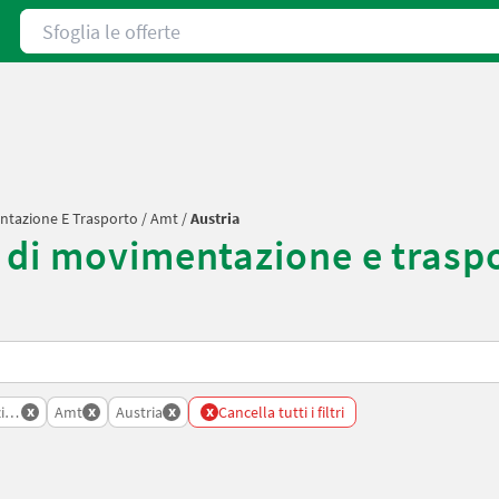
Sfoglia le offerte
entazione E Trasporto
/
Amt
/
Austria
 di movimentazione e traspo
x
x
x
x
zione E Trasporto
Amt
Austria
Cancella tutti i filtri