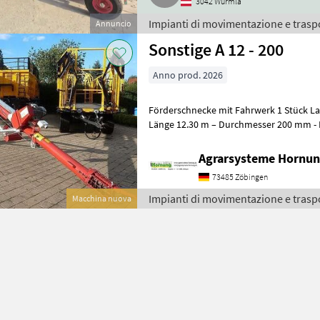
3042 Würmla
Impianti di movimentazione e traspo
Annuncio
Sonstige A 12 - 200
Anno prod. 2026
Förderschnecke mit Fahrwerk 1 Stück Lackierte Stahlausführung -
Länge 12.30 m – Durchmesser 200 
Agrarsysteme Hornun
73485 Zöbingen
Impianti di movimentazione e trasp
Macchina nuova