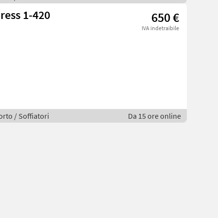
ress 1-420
650 €
IVA indetraibile
rto / Soffiatori
Da 15 ore online