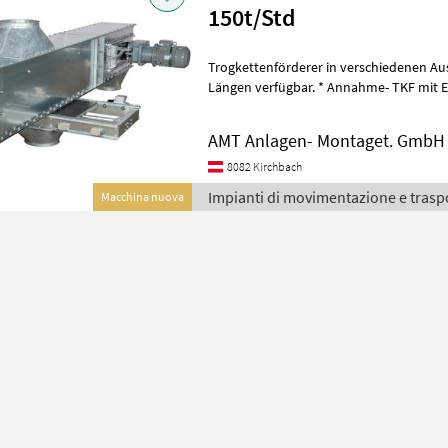
150t/Std
Trogkettenförderer in verschiedenen Ausführungen,
Längen verfügbar. * Annahme- TKF mit Einlaufregulierung eingebaut
in Gossen * steigende Ausf
AMT Anlagen- Montaget. GmbH
8082 Kirchbach
Impianti di movimentazione e trasp
Macchina nuova