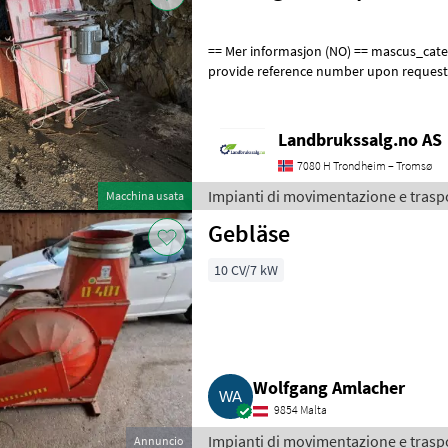
== Mer informasjon (NO) == mascus_category: othertractoracc Please
provide reference number upon request
en.landbrukssalg.no/7206 for more imag
Landbrukssalg.no AS
7080 H Trondheim – Tromsø
Impianti di movimentazione e trasp
Macchina usata
Gebläse
10 CV/7 kW
Wolfgang Amlacher
9854 Malta
Impianti di movimentazione e traspo
Annuncio