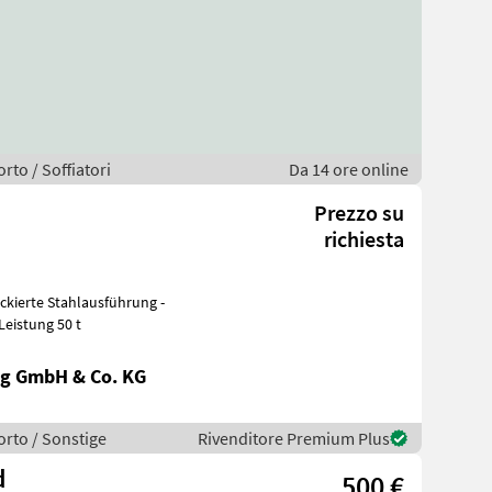
rto / Soffiatori
Da 14 ore online
Prezzo su
richiesta
mm - Leistung 50 t
g GmbH & Co. KG
orto / Sonstige
Rivenditore Premium Plus
d
500 €