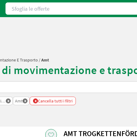
Sfoglia le offerte
entazione E Trasporto
/
Amt
 di movimentazione e trasp
x
x
x
zione E Trasporto
Amt
Cancella tutti i filtri
AMT TROGKETTENFÖRDE