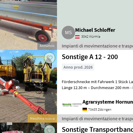
Michael Schloffer
3042 Würmla
Impianti di movimentazione e traspo
Annuncio
Sonstige A 12 - 200
Anno prod. 2026
Förderschnecke mit Fahrwerk 1 Stück Lackierte Stahlausführung -
Länge 12.30 m – Durchmesser 200 
Agrarsysteme Hornun
73485 Zöbingen
Impianti di movimentazione e trasp
Macchina nuova
Sonstige Transportban