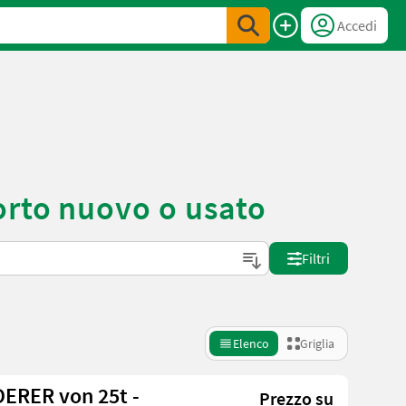
Accedi
orto nuovo o usato
Filtri
Elenco
Griglia
RER von 25t -
Prezzo su