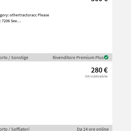
: 7206 See
es Beskri
orto / Sonstige
Rivenditore Premium Plus
280 €
IVA indetraibile
rto / Soffiatori
Da 14 ore online