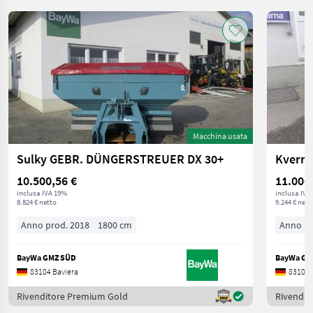
Macchina usata
Sulky GEBR. DÜNGERSTREUER DX 30+
Kverne
10.500,56 €
11.000
inclusa IVA 19%
inclusa IVA
8.824 € netto
9.244 € nett
Anno prod. 2018
1800 cm
Anno pr
BayWa GMZ SÜD
BayWa GM
83104 Baviera
83104 
Rivenditore Premium Gold
Rivendit