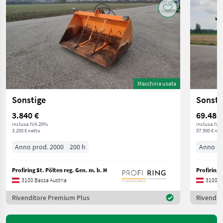
Macchina usata
Sonstige
Sonsti
3.840 €
69.480
inclusa IVA 20%
inclusa IVA
3.200 € netto
57.900 € net
Anno prod. 2000
200 h
Anno pr
Profiring St. Pölten reg. Gen. m. b. H
Profiring 
3100 Bassa Austria
3100 B
Rivenditore Premium Plus
Rivendit