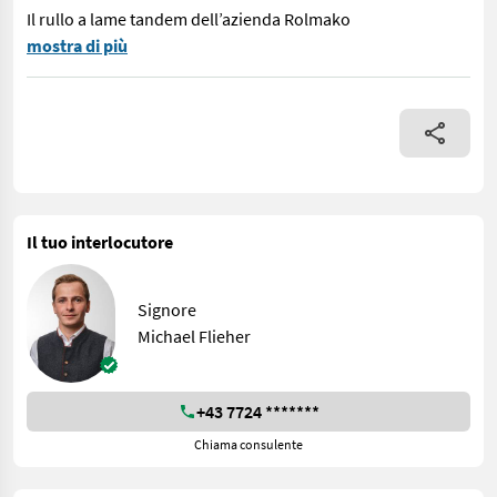
Il rullo a lame tandem dell’azienda Rolmako
Rullo a lame tandem Rolmako da 5 m, ribaltabile idraulicamente D
mostra di più
Il tuo interlocutore
Signore
Michael Flieher
+43 7724 *******
Chiama consulente