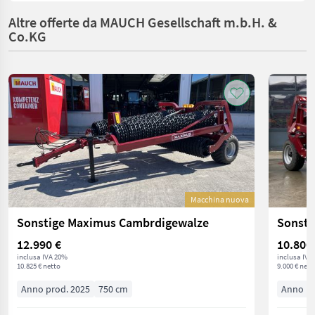
Altre offerte da MAUCH Gesellschaft m.b.H. &
Co.KG
Macchina nuova
Sonstige Maximus Cambrdigewalze
Sonsti
12.990 €
10.800
inclusa IVA 20%
inclusa IVA
10.825 € netto
9.000 € nett
Anno prod. 2025
750 cm
Anno pr