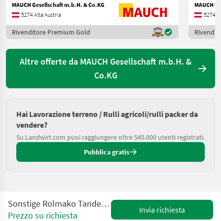
MAUCH Gesellschaft m.b.H. & Co.KG
MAUCH Ges
5274 Alta Austria
5274 Al
Rivenditore Premium Gold
Rivendit
Altre offerte da MAUCH Gesellschaft m.b.H. &
Co.KG
Hai Lavorazione terreno / Rulli agricoli/rulli packer da
vendere?
Su Landwirt.com puoi raggiungere oltre 545.000 utenti registrati.
Pubblica gratis
Sonstige Rolmako Tandem Messerwalze 5m hydr. klappbar
Invia richiesta
Prezzo su richiesta