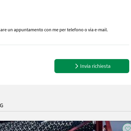
issare un appuntamento con me per telefono o via e-mail.
draulica - Piede di appoggio - Illuminazione - Ruote - 3 cilindri id
Invia richiesta
KG