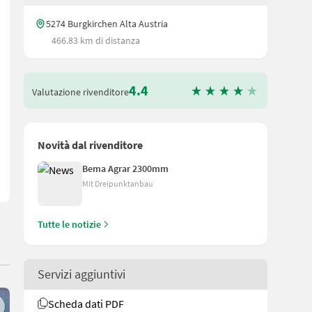
5274 Burgkirchen Alta Austria
466.83 km di distanza
4.4
Valutazione rivenditore
raulici L'attrezzatura è disponibile a Burgkirchen. Per potervi dedic
Novità dal rivenditore
Bema Agrar 2300mm
Mit Dreipunktanbau
Tutte le notizie
Servizi aggiuntivi
Scheda dati PDF