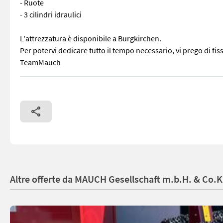
- Ruote
- 3 cilindri idraulici
L'attrezzatura è disponibile a Burgkirchen.
Per potervi dedicare tutto il tempo necessario, vi prego di f
TeamMauch
Dotazione: - Anelli da 530 mm - Colore rosso vino - Chiusura i
Altre offerte da MAUCH Gesellschaft m.b.H. & Co.