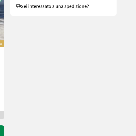
Sei interessato a una spedizione?
va
Sonstige Rolmako Keilring/- Campellwalze + 2 Zinken
Prezzo su richiesta
Anno prod. 2025
300 cm
MAUCH Gesellschaft m.b.H. & Co.KG
5274 Alta Austria
Rivenditore Premium Gold