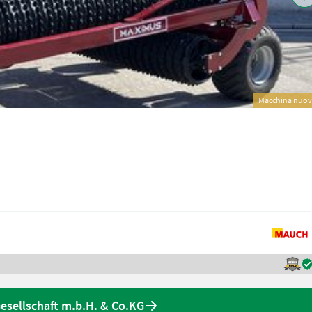
Macchina nuo
esellschaft m.b.H. & Co.KG