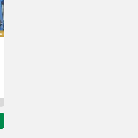
va
Sonstige Proclip
Prezzo su richiesta
Kraakman Perfors B.V.
1775 T
Rivenditore Premium Plus