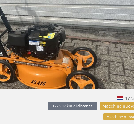
1775
Macchine nuov
1225.07 km di distanza
Macchine nuov