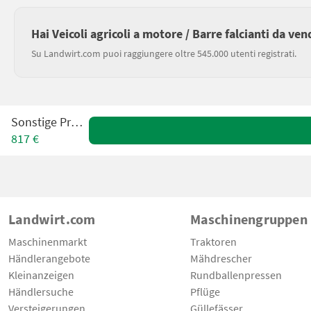
Hai Veicoli agricoli a motore / Barre falcianti da ve
Su Landwirt.com puoi raggiungere oltre 545.000 utenti registrati.
Sonstige Proclip
817 €
Landwirt.com
Maschinengruppen
Maschinenmarkt
Traktoren
Händlerangebote
Mähdrescher
Kleinanzeigen
Rundballenpressen
Händlersuche
Pflüge
Versteigerungen
Güllefässer