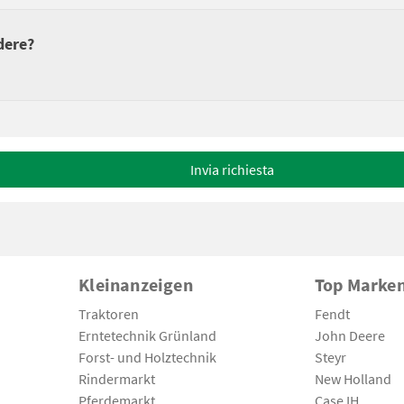
ndere?
Invia richiesta
Kleinanzeigen
Top Marke
Traktoren
Fendt
Erntetechnik Grünland
John Deere
Forst- und Holztechnik
Steyr
Rindermarkt
New Holland
Pferdemarkt
Case IH