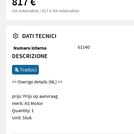
817 €
IVA indetraibile
/ 817 € IVA indetraibile
DATI TECNICI
61140
Numero interno
DESCRIZIONE
Traduci
== Overige details (NL) ==
prijs: Prijs op aanvraag
merk: AS Motor
Quantity: 1
Unit: Stuk
== Overige details (NL) == prijs: Prijs op aanvraag merk: AS Mo