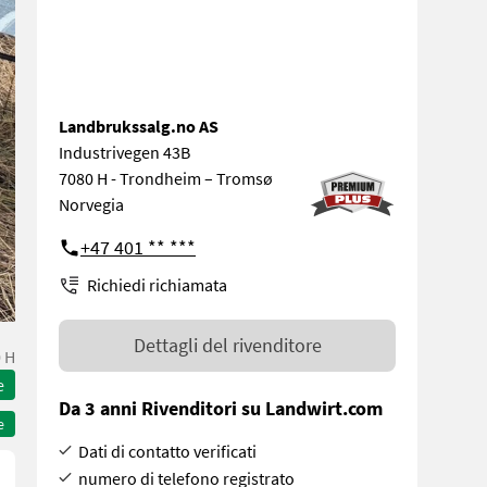
Landbrukssalg.no AS
Industrivegen 43B
7080 H - Trondheim – Tromsø
Norvegia
+47 401 ** ***
Richiedi richiamata
Dettagli del rivenditore
 H
e
Da 3 anni Rivenditori su Landwirt.com
e
Dati di contatto verificati
numero di telefono registrato