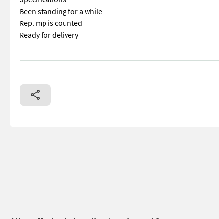
Been standing for a while
Rep. mp is counted
Ready for delivery
== Mer informasjon (NO) == mascus_category: tillageequipme