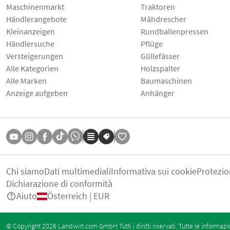
Maschinenmarkt
Traktoren
Händlerangebote
Mähdrescher
Kleinanzeigen
Rundballenpressen
Händlersuche
Pflüge
Versteigerungen
Güllefässer
Alle Kategorien
Holzspalter
Alle Marken
Baumaschinen
Anzeige aufgeben
Anhänger
Chi siamo
Dati multimediali
Informativa sui cookie
Protezio
Dichiarazione di conformità
Aiuto
Österreich | EUR
© Copyright 2026 Landwirt.com GmbH Tutti i diritti riservati. Tutte le informazi