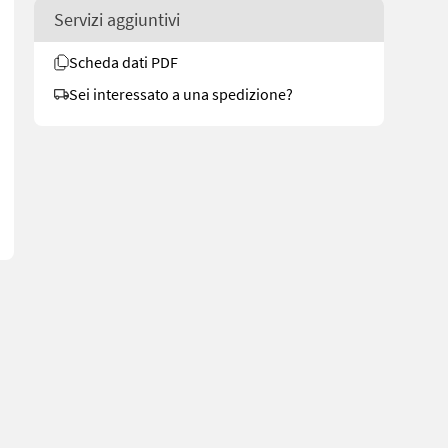
Servizi aggiuntivi
Scheda dati PDF
Sei interessato a una spedizione?
 See en.landbrukssalg.no/7866 for more images Specifications Been