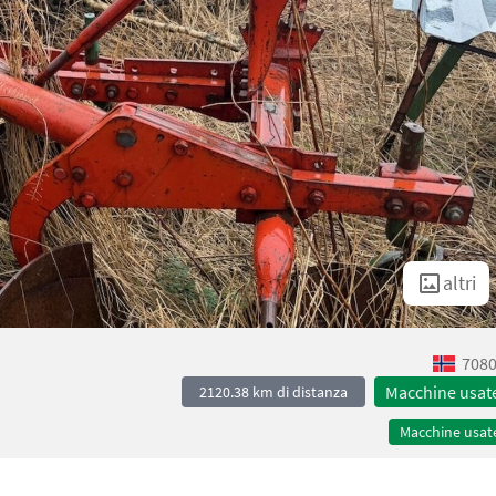
altri
7080
Macchine usat
2120.38 km di distanza
Macchine usat