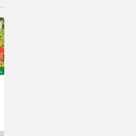
ta
Sonstige 2 skjærs plog
500 €
Landbrukssalg.no AS
7080 H
Rivenditore Premium Plus