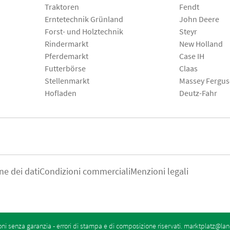
Traktoren
Fendt
Erntetechnik Grünland
John Deere
Forst- und Holztechnik
Steyr
Rindermarkt
New Holland
Pferdemarkt
Case IH
Futterbörse
Claas
Stellenmarkt
Massey Fergu
Hofladen
Deutz-Fahr
ne dei dati
Condizioni commerciali
Menzioni legali
oni senza garanzia - errori di stampa e di composizione riservati.
marktplatz@lan