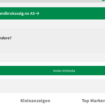
Landbrukssalg.no AS
endere?
Invia richiesta
Kleinanzeigen
Top Marke