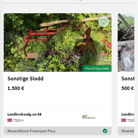
Macchina usata
Sonstige Slodd
Sonsti
1.500 €
500 €
Landbrukssalg.no AS
Landbruks
7080 H
7080 H
Rivenditore Premium Plus
Rivendit