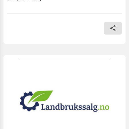
== Mer informasjon (NO) == merke: Plog Description Older plow 