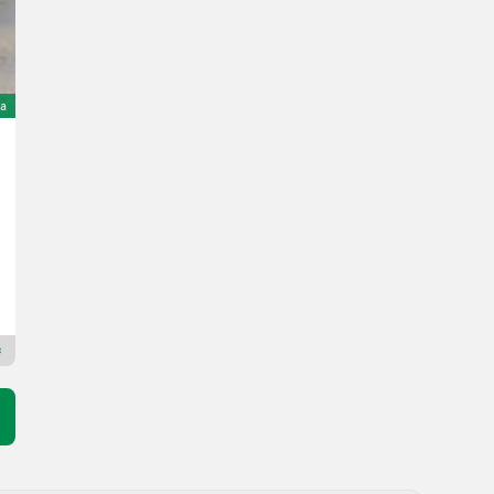
ta
Sonstige Overig
8.000 €
IVA indetraibile
Kraakman Perfors B.V.
1775 T
Rivenditore Premium Plus