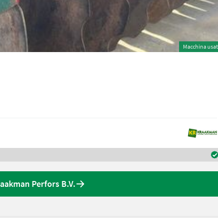
Macchina usa
raakman Perfors B.V.