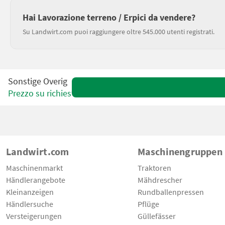
Hai Lavorazione terreno / Erpici da vendere?
Su Landwirt.com puoi raggiungere oltre 545.000 utenti registrati.
Sonstige Overig
Prezzo su richiesta
Landwirt.com
Maschinengruppen
Maschinenmarkt
Traktoren
Händlerangebote
Mähdrescher
Kleinanzeigen
Rundballenpressen
Händlersuche
Pflüge
Versteigerungen
Güllefässer