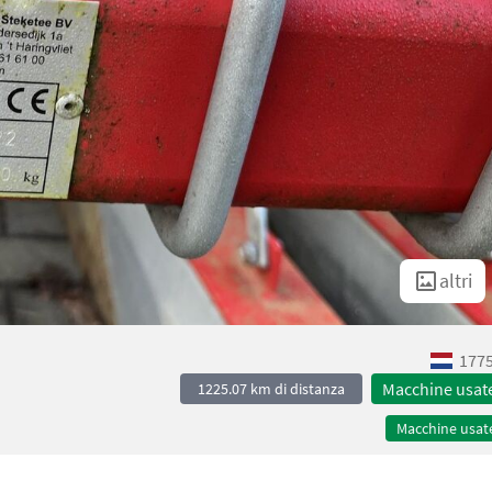
altri
1775
Macchine usat
1225.07 km di distanza
Macchine usat