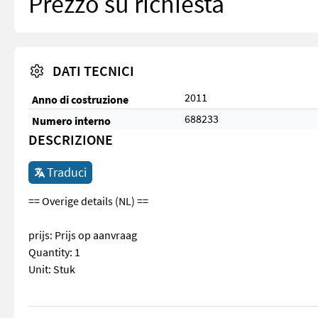
Prezzo su richiesta
DATI TECNICI
2011
Anno di costruzione
688233
Numero interno
DESCRIZIONE
Traduci
== Overige details (NL) ==
prijs: Prijs op aanvraag
Quantity: 1
Unit: Stuk
== Overige details (NL) == prijs: Prijs op aanvraag Quantity: 1 