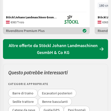
180 cm
Stöckl Johann Landmaschinen GesmbH & Co KG
6363 Tirolo
6363 Ti
Rivenditore Premium Plus
Rivendit
Altre offerte da Stöckl Johann Landmaschinen
GesmbH & Co KG
Questo potrebbe interessarti
CATEGORIE APPROPRIATE
Barre di traino
Escavatori posteriori
Sedile trattore
Benne basculanti
Catene da neve
Guida/GPS
Pesi frontali