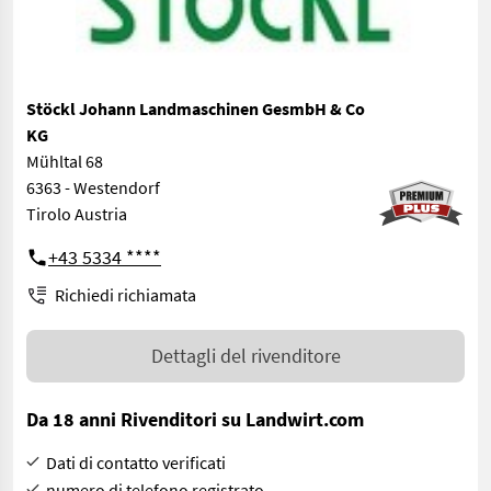
Stöckl Johann Landmaschinen GesmbH & Co
KG
Mühltal 68
6363 - Westendorf
Tirolo Austria
+43 5334 ****
Richiedi richiamata
Dettagli del rivenditore
Da 18 anni Rivenditori su Landwirt.com
Dati di contatto verificati
numero di telefono registrato