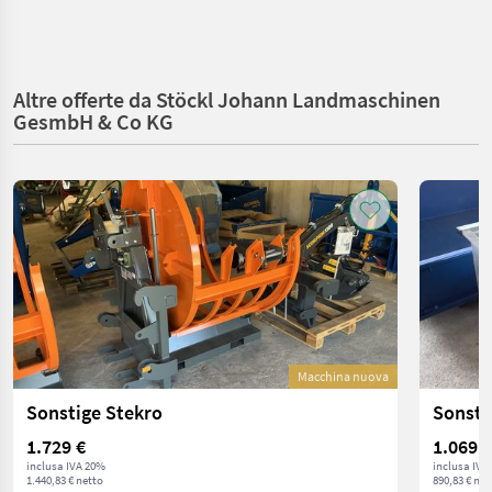
Altre offerte da Stöckl Johann Landmaschinen
GesmbH & Co KG
Macchina nuova
Sonstige Stekro
Sonsti
1.729 €
1.069 €
inclusa IVA 20%
inclusa IVA
1.440,83 € netto
890,83 € net