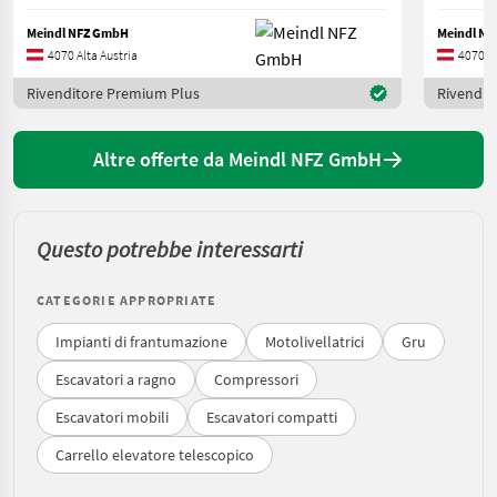
Meindl NFZ GmbH
Meindl N
4070 Alta Austria
4070 Al
Rivenditore Premium Plus
Rivendit
Altre offerte da Meindl NFZ GmbH
Questo potrebbe interessarti
CATEGORIE APPROPRIATE
Impianti di frantumazione
Motolivellatrici
Gru
Escavatori a ragno
Compressori
Escavatori mobili
Escavatori compatti
Carrello elevatore telescopico