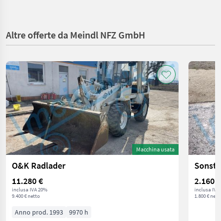
Altre offerte da Meindl NFZ GmbH
Macchina usata
O&K Radlader
Sonsti
11.280 €
2.160 €
inclusa IVA 20%
inclusa IVA
9.400 € netto
1.800 € nett
Anno prod. 1993
9970 h