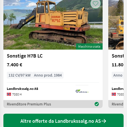
Macchina usata
Sonstige H7B LC
Sonsti
7.400 €
11.800
132 CV/97 kW
Anno prod. 1984
Anno pr
Landbrukssalg.no AS
Landbruks
7080 H
7080 H
Rivenditore Premium Plus
Rivendit
Altre offerte da Landbrukssalg.no AS