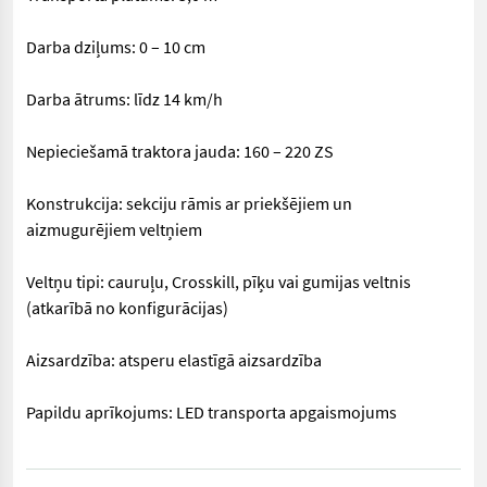
Darba dziļums: 0 – 10 cm
Darba ātrums: līdz 14 km/h
Nepieciešamā traktora jauda: 160 – 220 ZS
Konstrukcija: sekciju rāmis ar priekšējiem un
aizmugurējiem veltņiem
Veltņu tipi: cauruļu, Crosskill, pīķu vai gumijas veltnis
(atkarībā no konfigurācijas)
Aizsardzība: atsperu elastīgā aizsardzība
Papildu aprīkojums: LED transporta apgaismojums
== Papildu informācija (LV) == Tips: piekabināms kompaktors Dar