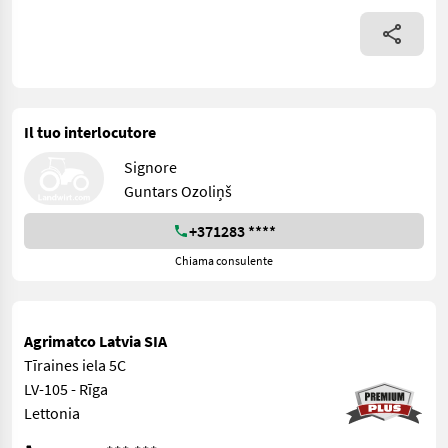
Il tuo interlocutore
Signore
Guntars Ozoliņš
+371283 ****
Chiama consulente
Agrimatco Latvia SIA
Tīraines iela 5C
LV-105 - Rīga
Lettonia