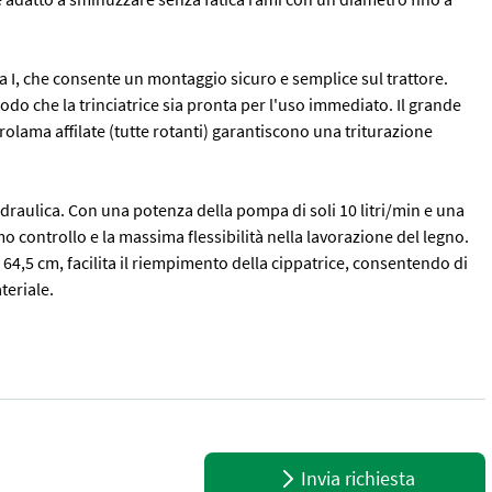
ia I, che consente un montaggio sicuro e semplice sul trattore.
modo che la trinciatrice sia pronta per l'uso immediato. Il grande
olama affilate (tutte rotanti) garantiscono una triturazione
idraulica. Con una potenza della pompa di soli 10 litri/min e una
mo controllo e la massima flessibilità nella lavorazione del legno.
64,5 cm, facilita il riempimento della cippatrice, consentendo di
teriale.
ncentrato di potenza per i lavori più impegnativi in giardino. Con u
Invia richiesta