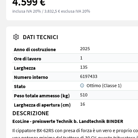
4.599 €
inclusa IVA 20%
/ 3.832,5 € esclusa IVA 20%
DATI TECNICI
2025
Anno di costruzione
1
Ore di lavoro
135
Larghezza
6197433
Numero interno
Ottimo (Classe 1)
Stato
510
Peso totale ammesso (kg)
16
Larghezza di apertura (cm)
DESCRIZIONE
EcoLine - preiswerte Technik b. Landtechnik BINDER
Il cippatore BX-62RS con presa di forza è un vero e proprio co
una potenza minima del trattore di 30 CV, questo trituratore 