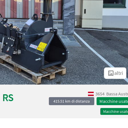
altri
3654
Bassa Aust
 RS
Macchine usat
415.51 km di distanza
Macchine usat