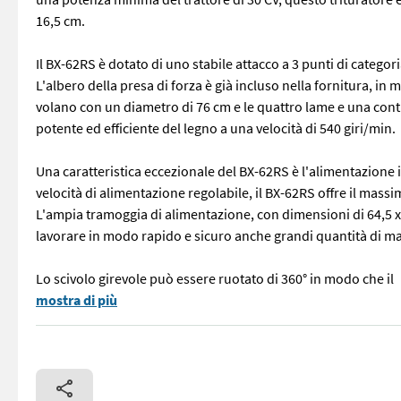
16,5 cm.
Il BX-62RS è dotato di uno stabile attacco a 3 punti di categor
L'albero della presa di forza è già incluso nella fornitura, in 
volano con un diametro di 76 cm e le quattro lame e una contr
potente ed efficiente del legno a una velocità di 540 giri/min.
Una caratteristica eccezionale del BX-62RS è l'alimentazione 
velocità di alimentazione regolabile, il BX-62RS offre il massi
L'ampia tramoggia di alimentazione, con dimensioni di 64,5 x 
lavorare in modo rapido e sicuro anche grandi quantità di ma
Lo scivolo girevole può essere ruotato di 360° in modo che il
Il cippatore BX-62RS con presa di forza è un vero e proprio co
mostra di più