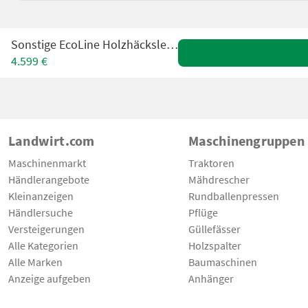
Sonstige EcoLine Holzhäcksler BX 62 RS
4.599 €
Landwirt.com
Maschinengruppen
Maschinenmarkt
Traktoren
Händlerangebote
Mähdrescher
Kleinanzeigen
Rundballenpressen
Händlersuche
Pflüge
Versteigerungen
Güllefässer
Alle Kategorien
Holzspalter
Alle Marken
Baumaschinen
Anzeige aufgeben
Anhänger