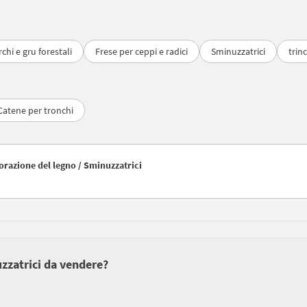
chi e gru forestali
Frese per ceppi e radici
Sminuzzatrici
trin
Catene per tronchi
avorazione del legno / Sminuzzatrici
uzzatrici da vendere?