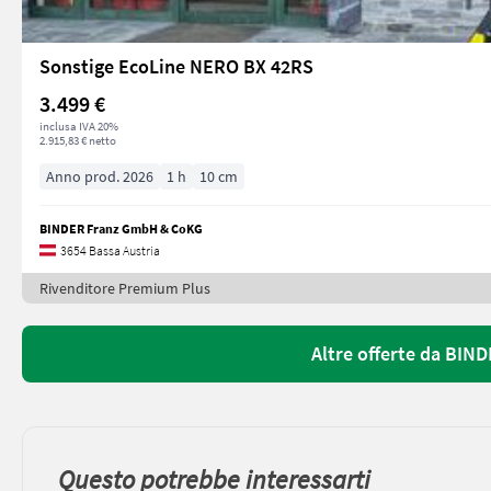
Sonstige EcoLine NERO BX 42RS
3.499 €
inclusa IVA 20%
2.915,83 € netto
Anno prod. 2026
1 h
10 cm
BINDER Franz GmbH & CoKG
3654 Bassa Austria
Rivenditore Premium Plus
Altre offerte da BI
Questo potrebbe interessarti