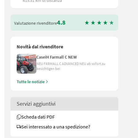
415.51 km di distanza
4.8
Valutazione rivenditore
Novità dal rivenditore
CaseiH Farmall C NEW
NEU FARMALL C ADVANCED NEU ab sofort zu
besichtigen bei
Tutte le notizie
na potenza minima del trattore di 30 CV, questo trituratore è adatto 
Servizi aggiuntivi
Scheda dati PDF
Sei interessato a una spedizione?