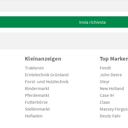
Invia richiesta
Kleinanzeigen
Top Marke
Traktoren
Fendt
Erntetechnik Grünland
John Deere
Forst- und Holztechnik
Steyr
Rindermarkt
New Holland
Pferdemarkt
Case IH
Futterbörse
Claas
Stellenmarkt
Massey Fergu
Hofladen
Deutz-Fahr