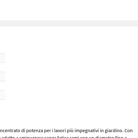
ncentrato di potenza per i lavori più impegnativi in giardino. Con
è adatto a sminuzzare senza fatica rami con un diametro fino a