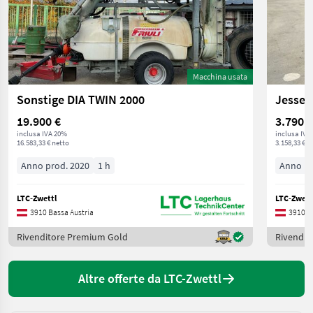
Macchina usata
Sonstige DIA TWIN 2000
Jesser
19.900 €
3.790 €
inclusa IVA 20%
inclusa IVA
16.583,33 € netto
3.158,33 € n
Anno prod. 2020
1 h
Anno pr
LTC-Zwettl
LTC-Zwett
3910 Bassa Austria
3910 B
Rivenditore Premium Gold
Rivendit
Altre offerte da LTC-Zwettl