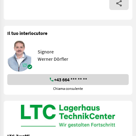
Il tuo interlocutore
Signore
Werner Dörfler
+43 664 *** ** **
Chiama consulente
LTC-Zwettl