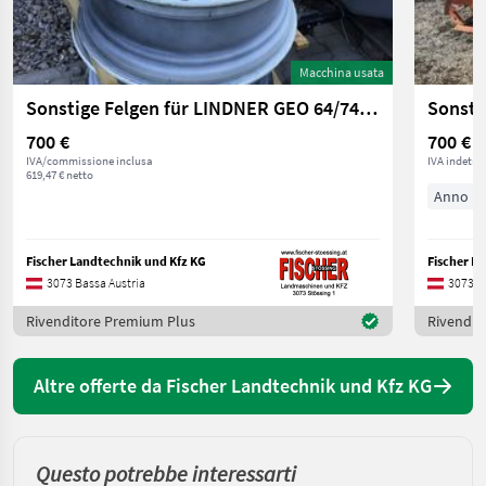
Macchina usata
Sonstige Felgen für LINDNER GEO 64/74/84/94
Sonsti
700 €
700 €
IVA/commissione inclusa
IVA indetrai
619,47 € netto
Anno pr
Fischer Landtechnik und Kfz KG
Fischer L
3073 Bassa Austria
3073 B
Rivenditore Premium Plus
Rivendit
Altre offerte da Fischer Landtechnik und Kfz KG
Questo potrebbe interessarti