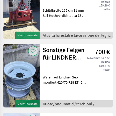
inclusa
4.159,29 €
netto
Schildbreite 165 cm 11 mm
Seil Hochverdichtet ca 75 m
Funkanlage Untere
Umlenkrolle Sägenhalter
Sappehalter Staufächer
Attività forestali e lavorazione del legno
Macchina usata
Kabel Bedienung Ziehen
/
Lösen Ge
Sonstige Felgen
700 €
für LINDNER
IVA/commissione
inclusa
GEO 64/74/84/94
619,47 €
netto
Waren auf Lindner Geo
montiert 420/70 R28 ET -50
Kommen sie vorbei, das
Team der Firma Fischer
zeigt Ihnen das
Gerät/Maschine gerne und
Ruote/pneumatici/cerchioni /
Macchina usata
bittet um Terminabsp