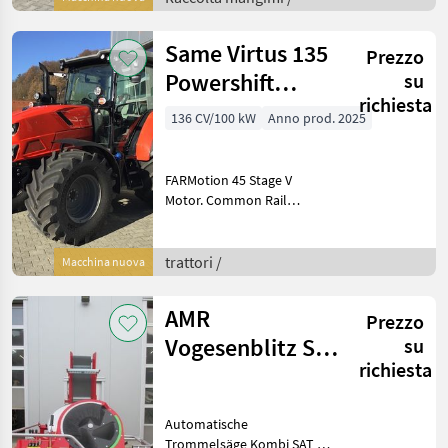
Same Virtus 135
Prezzo
Powershift
su
richiesta
(Stage V)
136 CV/100 kW
Anno prod. 2025
FARMotion 45 Stage V
Motor. Common Rail
System. 4 Zylinder.
Hubraum 3849 cm3. VTG
Intercooler. EGR , DOC , DPF
trattori /
Macchina nuova
, SCR. Nenndrehzahl 2200
U/Min. Leistung: 135, 7
AMR
Prezzo
Vogesenblitz SAT
su
richiesta
4-700/52 PE-THO
Automatische
Trommelsäge Kombi SAT 4-