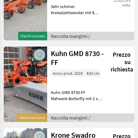
12.920,35 €
netto
Sehr schöner
Kreiselzettwender mit 8
Kreisel je 6 Zinkenträger
Beleuchtung Gelenkwelle
Kommen sie vorbei, das
Raccolta mangimi /
Macchina usata
Team der Firma Fischer
zeigt Ihnen das Gerät
Kuhn GMD 8730 -
Prezzo
FF
su
richiesta
Anno prod. 2026
830 cm
Kuhn GMD 8730-FF
Mähwerk Butterfly mit 2 x 7
Mähscheiben mit
Scheibenschutz-Gleitsohlen
aus vergütetem Stahl
Raccolta mangimi /
Macchina nuova
Schwadbreite 2x 2, 40m
beidseitig Schwadscheibe
Krone Swadro
Prezzo
außen