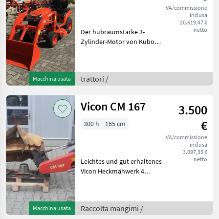
IVA/commissione
inclusa
20.619,47 €
netto
Der hubraumstarke 3-
Zylinder-Motor von Kubota
bieten mehr als genug
Leistung, um selbst
schwierigste Aufgaben zu
trattori /
Macchina usata
bewältigen Das HST-
Getriebe ermöglicht über
ein lei
Vicon CM 167
3.500
€
300 h
165 cm
IVA/commissione
inclusa
3.097,35 €
netto
Leichtes und gut erhaltenes
Vicon Heckmähwerk 4
Mähscheiben 3 Klingen je
Mähscheibe
Keilriemenantrieb
Raccolta mangimi /
Macchina usata
Gelenkwelle Kommen sie