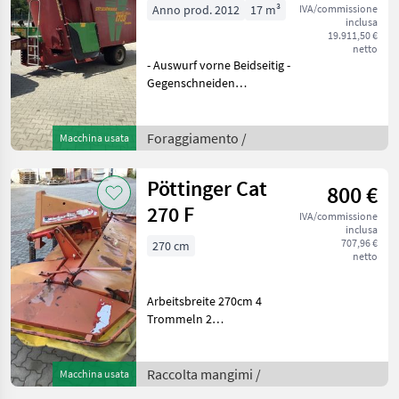
Double
Anno prod. 2012
17 m³
IVA/commissione
inclusa
19.911,50 €
netto
- Auswurf vorne Beidseitig -
Gegenschneiden
mechanisch 2x -
Mischschnecken Standard -
Messersatz Standard - 2 x T-
Foraggiamento /
Macchina usata
Koaxialgetriebe 1 zu 1 und
1, 8 zu 1 - Antri
Pöttinger Cat
800 €
270 F
IVA/commissione
inclusa
707,96 €
270 cm
netto
Arbeitsbreite 270cm 4
Trommeln 2
Schwadscheiben
Gelenkwelle
Entlastungsfedern
Raccolta mangimi /
Macchina usata
Funktionstüchtig Kommen