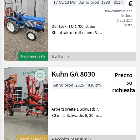
€
17 CV/13 kW
Anno prod. 1983
311 h
IVA/commissione
inclusa
5.752,21 €
netto
Der Iseki TU 1700 ist ein
Kleintraktor mit einem 3-
Zylinder-Dieselmotor, der
17 PS leistet und einen
Hubraum von ca. 1200 ccm
trattori /
Macchina usata
hat. Er verfügt über einen
zuschaltbare
Kuhn GA 8030
Prezzo
su
Anno prod. 2025
830 cm
richiesta
Arbeitsbreite 1 Schwad: 7,
30 m ; 2 Schwade: 8, 30 m
Mittlere Schwadbreite 0, 60
– 1, 70 m Transportbreite 2,
99 m Transport
Raccolta mangimi /
Macchina nuova