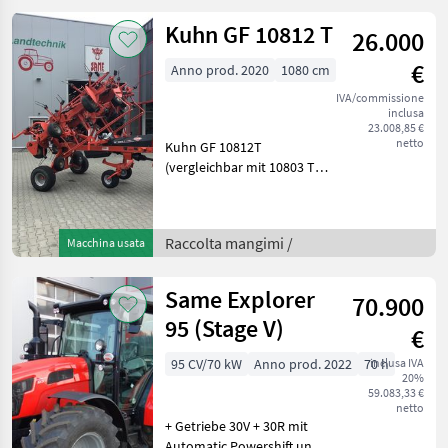
vorbei, das Team der Firma
F
Kuhn GF 10812 T
26.000
€
Anno prod. 2020
1080 cm
IVA/commissione
inclusa
23.008,85 €
netto
Kuhn GF 10812T
(vergleichbar mit 10803 T)
Kreiselheuer gezogen mit
Dreipunktanbau Kat. 2, 10
Kreiseln mit je 6
Raccolta mangimi /
Macchina usata
Zinkenarmen, Radschutze,
Grasabweiser/Zinkenverlustsi
Same Explorer
70.900
95 (Stage V)
€
95 CV/70 kW
Anno prod. 2022
70 h
inclusa IVA
20%
59.083,33 €
netto
+ Getriebe 30V + 30R mit
Automatic Powershift und