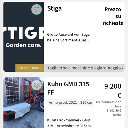
sie vorbei das Team der
Stiga
Prezzo
Firma Fischer zeigt Ihnen da
su
richiesta
Große Auswahl von Stiga
bei uns Sortiment Alles
rund um Haus Und Garten
bei uns im Fachhandel
Kommen sie vorbei wir
beraten sie gerne
Tagliaerba e macchine da giardinaggio /
Macchina nuova
Tagliaerba e macchine da g
Kuhn GMD 315
9.200
FF
€
Anno prod. 2021
310 cm
IVA/commissione
inclusa
8.141,59 €
netto
Kuhn Heckmähwerk GMD
315 + Arbeitsbreite 315cm +