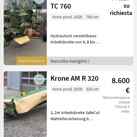
TC 760
su
richiesta
Anno prod. 2026
760 cm
Hydraulisch verstellbarer
Arbeitsbreite von 6, 8 bis 7,
6m mit visueller Anzeige
Kreiselhöhenverstellung
per Handkurbel mit Skala
Raccolta mangimi /
Macchina nuova
Kreiseldurchmesser 3, 3m
Schwadbr
Krone AM R 320
8.600
€
Anno prod. 2018
320 cm
IVA/commissione
inclusa
7.610,62 €
netto
3, 2m Arbeitsbreite SafeCut
Mähtellersicherung 6
Mähscheiben 2
Mähtrommeln
Klingenschnellwechsler