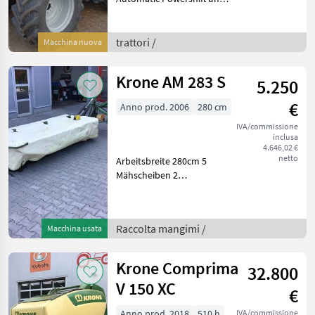
Speed Matching (5 Gang - 2
Gruppen - 3
Lastschaltstufen) + DL-
trattori /
Macchina nuova
Bremse + Externe
Bedienung elektronisch für
Krone AM 283 S
5.250
Heckk
€
Anno prod. 2006
280 cm
IVA/commissione
inclusa
4.646,02 €
netto
Arbeitsbreite 280cm 5
Mähscheiben 2
Mähtrommeln Gelenkwelle
Hydraulisch klappbar
Mechanische
Raccolta mangimi /
Macchina usata
Anfahrsicherung Kommen
sie vorbei, das Team der
Firma Fis
Krone Comprima
32.800
V 150 XC
€
Anno prod. 2018
510 h
IVA/commissione