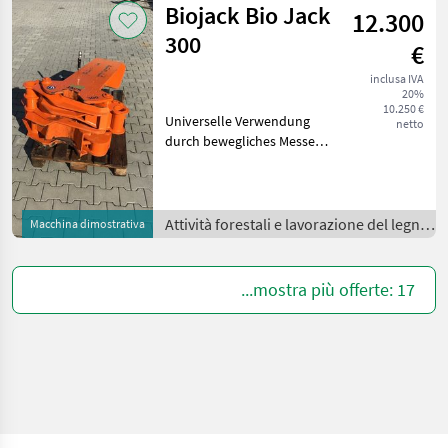
Biojack Bio Jack
12.300
wurde. Mi
300
€
inclusa IVA
20%
10.250 €
Universelle Verwendung
netto
durch bewegliches Messer
Sammeln und Schneiden
Gefertigt aus Hochfesten
Hardox Stahl Greifer
Synchron zueinander
Attività forestali e lavorazione del legno
Macchina dimostrativa
schließend Durch die ge
/
...mostra più offerte: 17