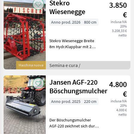
Stekro
3.850
Wiesenegge
€
Anno prod. 2026
800 cm
inclusa IVA
20%
3.208,33 €
netto
Stekro Wiesenegge Breite
8m Hydr.Klappbar mit 2
Zylindern 3 Punkaufnahme
Kommen sie vorbei, das
Team der Firma Fischer
Semina e cura /
Macchina nuova
zeigt Ihnen das
Gerät/Maschine gerne
Jansen AGF-220
4.800
Böschungsmulcher
€
Anno prod. 2025
220 cm
inclusa IVA
20%
4.000 €
netto
Der Böschungsmulcher
AGF-220 zeichnet sich durch
seine besonders robuste