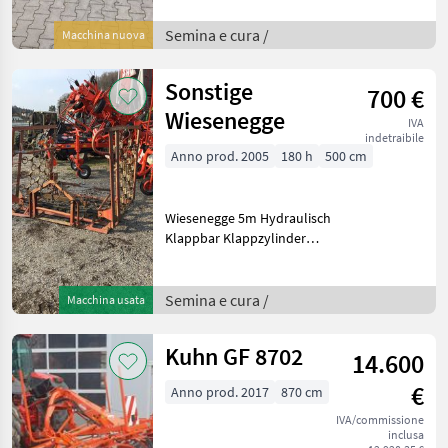
Bauweise aus. Im
Gegensatz zu den
Semina e cura /
Macchina nuova
leichteren Ausführungen
"AGL" handelt es sich hier
Sonstige
700 €
Wiesenegge
IVA
indetraibile
Anno prod. 2005
180 h
500 cm
Wiesenegge 5m Hydraulisch
Klappbar Klappzylinder
wurde vor 2 Jahren
getauscht Semina e cura
Erpici da prato
Semina e cura /
Macchina usata
Kuhn GF 8702
14.600
€
Anno prod. 2017
870 cm
IVA/commissione
inclusa