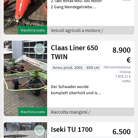
2 Takt Rotax MAG 300 Motor
2 Gang Wendegetriebe
Mittelschnittbalken 145cm
Tipo di motore: Benzina, , 1
cilindro, Freno di sterzo, :, :
Veicoli agricoli a motore /
Macchina usata
1 cilindro Veicoli agricoli a
Claas Liner 650
8.900
TWIN
€
Anno prod. 2001
650 cm
IVA/commissione
inclusa
7.876,11 €
netto
Der Schwader wurde
komplett überholt und ist
sofort Einsatzbereit Anzahl
Kreisel: 2,
Kreiseldurchmesser 2, 9m
Raccolta mangimi /
Macchina usata
Vorder Kreisel 11 Arme je 3
Zinken Hinterer Kreise
Iseki TU 1700
6.500