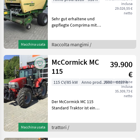
inclusa
29.026,55 €
netto
Sehr gut erhaltene und
gepflegte Comprima mit
neuer Achse, Bremsen und
Rädern. Obenanhängung
mit Druckluft und Isobus
Raccolta mangimi /
Macchina usata
Fähig ohne Terminal Mit
breiter W pick up hyd
McCormick MC
39.900
115
€
115 CV/85 kW
Anno prod. 2006
IVA/commissione
6637 h
inclusa
35.309,73 €
netto
Der McCormick MC 115
Standard Traktor ist ein
robustes und
leistungsstarkes Modell,
das speziell für vielseitige
trattori /
Macchina usata
landwirtschaftliche
Anwendungen entwickelt