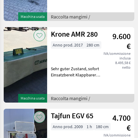
Klingenschnellwechseler +
Schwadrad außen + Kuhn
Überlastschutz
Raccolta mangimi /
Macchina usata
Prodectadrive +
Gelenkwelle + effiziente
Krone AMR 280
9.600
Entla
€
Anno prod. 2017
280 cm
IVA/commissione
inclusa
8.495,58 €
netto
Sehr guter Zustand, sofort
Einsatzbereit Klappbarer
Seitenschutz Gelenkwelle
Kommen sie vorbei, das
Team der Firma Fischer
Raccolta mangimi /
Macchina usata
zeigt Ihnen das
Gerät/Maschine g
Tajfun EGV 65
4.700
€
Anno prod. 2009
1 h
180 cm
IVA/commissione