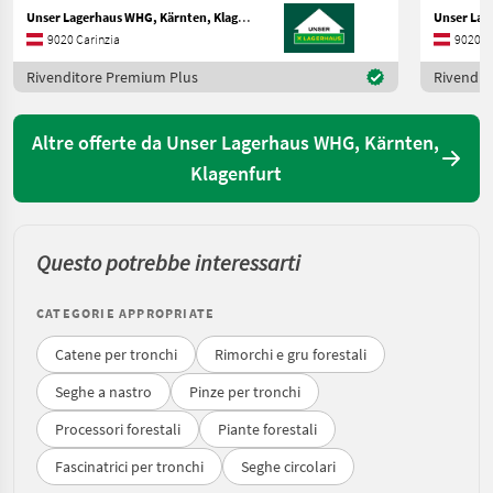
Unser Lagerhaus WHG, Kärnten, Klagenfurt
9020 Carinzia
9020 C
Rivenditore Premium Plus
Rivendit
Altre offerte da Unser Lagerhaus WHG, Kärnten,
Klagenfurt
Questo potrebbe interessarti
CATEGORIE APPROPRIATE
Catene per tronchi
Rimorchi e gru forestali
Seghe a nastro
Pinze per tronchi
Processori forestali
Piante forestali
Fascinatrici per tronchi
Seghe circolari