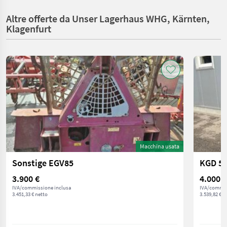
Altre offerte da Unser Lagerhaus WHG, Kärnten,
Klagenfurt
Macchina usata
Sonstige EGV85
KGD 5 
3.900 €
4.000 €
IVA/commissione inclusa
IVA/commis
3.451,33 € netto
3.539,82 € n