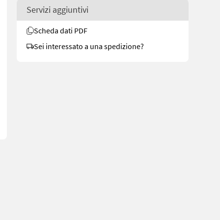
Servizi aggiuntivi
Scheda dati PDF
Sei interessato a una spedizione?
dbrukssalg.no/8742 for more images Specifications 13" Tips shou