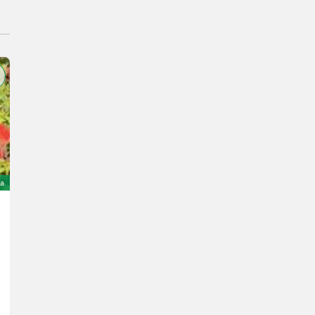
ta
Sonstige 2 skjærs plog
500 €
Landbrukssalg.no AS
7080 H