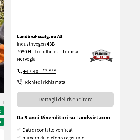
Landbrukssalg.no AS
Industrivegen 43B
7080 H - Trondheim – Tromsø
Norvegia
+47 401 ** ***
Richiedi richiamata
Dettagli del rivenditore
 H
e
Da 3 anni Rivenditori su Landwirt.com
e
Dati di contatto verificati
numero di telefono registrato