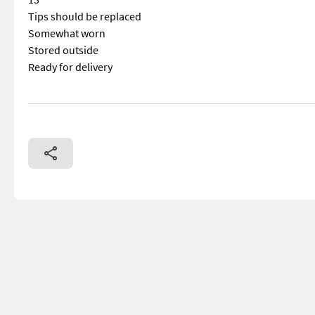
Tips should be replaced
Somewhat worn
Stored outside
Ready for delivery
== Mer informasjon (NO) == mascus_category: tillageequipme