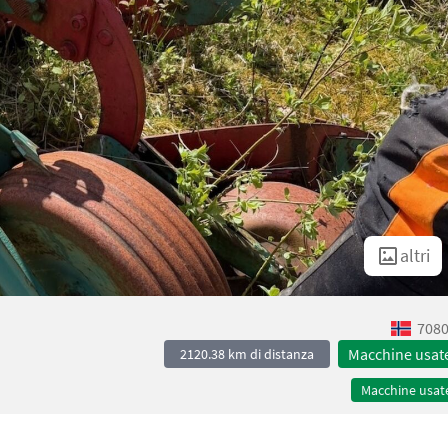
altri
7080
Macchine usat
2120.38 km di distanza
Macchine usat