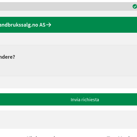
Landbrukssalg.no AS
endere?
Invia richiesta