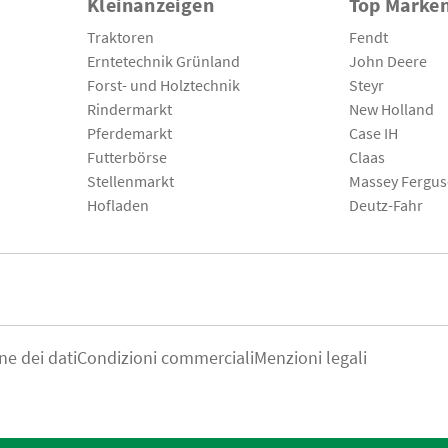
Kleinanzeigen
Top Marke
Traktoren
Fendt
Erntetechnik Grünland
John Deere
Forst- und Holztechnik
Steyr
Rindermarkt
New Holland
Pferdemarkt
Case IH
Futterbörse
Claas
Stellenmarkt
Massey Fergu
Hofladen
Deutz-Fahr
ne dei dati
Condizioni commerciali
Menzioni legali