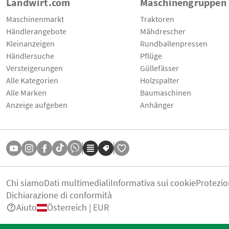
Landwirt.com
Maschinengruppen
Maschinenmarkt
Traktoren
Händlerangebote
Mähdrescher
Kleinanzeigen
Rundballenpressen
Händlersuche
Pflüge
Versteigerungen
Güllefässer
Alle Kategorien
Holzspalter
Alle Marken
Baumaschinen
Anzeige aufgeben
Anhänger
Chi siamo
Dati multimediali
Informativa sui cookie
Protezio
Dichiarazione di conformità
Aiuto
Österreich | EUR