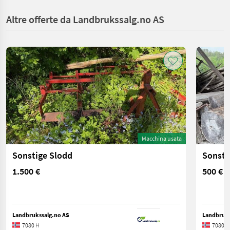
Altre offerte da Landbrukssalg.no AS
Macchina usata
Sonstige Slodd
Sonsti
1.500 €
500 €
Landbrukssalg.no AS
Landbruks
7080 H
7080 H