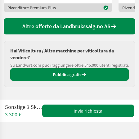
Rivenditore Premium Plus
Rivendit
Altre offerte da Landbrukssalg.no AS
Hai Viticoltura / Altre macchine per viticoltura da
vendere?
Su Landwirt.com puoi raggiungere oltre 545.000 utenti registrati.
Pubblica gratis
Sonstige 3 Skjærs Plog
Invia richiesta
3.300 €