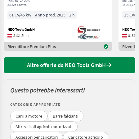
inclusa IVA 20%
inclusa IVA
33.325 € netto
18.291,67 € 
61 CV/45 kW
Anno prod. 2025
2 h
25 CV/1
NEO Tools GmbH
NEO Tool
8131 Stiria
8131 St
Rivenditore Premium Plus
Rivendit
Altre offerte da NEO Tools GmbH
Questo potrebbe interessarti
CATEGORIE APPROPRIATE
Carri a motore
Barre falcianti
Altri veicoli agricoli motorizzati
Accessori per caricatori
Caricatore agricolo