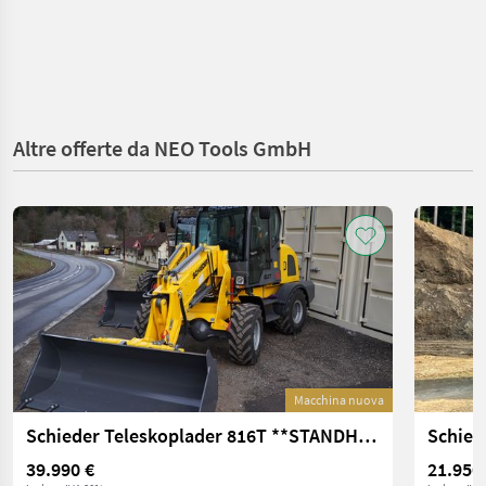
Altre offerte da NEO Tools GmbH
Macchina nuova
Schieder Teleskoplader 816T **STANDHEIZUNG** AUF LAGER
39.990 €
21.950