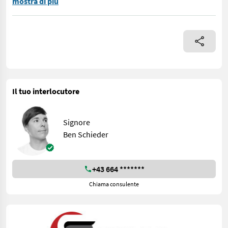
Profi-Technik für Landwirtschaft, Gewerbe & Kommunaleinsätze
mostra di più
Il tuo interlocutore
Signore
Ben Schieder
+43 664 *******
Chiama consulente