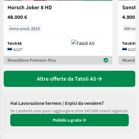
Horsch Joker 8 HD
Sonsti
48.000 €
4.900 €
Anno prod. 2019
400 cm
Tatoli AS
Tatoli AS
62207
62207
Rivenditore Premium Plus
Rivendit
Altre offerte da Tatoli AS
Hai Lavorazione terreno / Erpici da vendere?
Su Landwirt.com puoi raggiungere oltre 545.000 utenti registrati.
Pubblica gratis