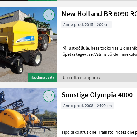
New Holland BR 6090 R
Anno prod. 2015
200 cm
Põllust-põllule, heas töökorras. 1 omanik, press müügis kuna ettevõte
lõpetas tegevuse. Valmis põldu minekuks, ei vaja lisainvesteeringu
Tehniliselt kontrollitud j
Raccolta mangimi /
Macchina usata
Sonstige Olympia 4000
Anno prod. 2008
2400 cm
Tipo di costruzione: Tr