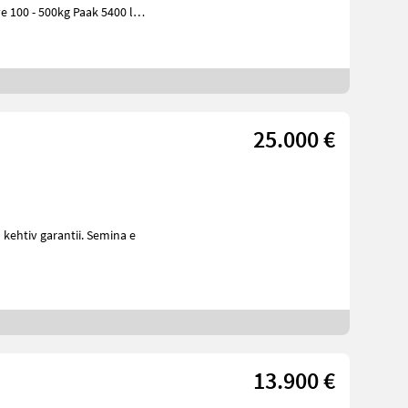
 100 - 500kg Paak 5400 l
120l Külviku ju
25.000 €
13.900 €