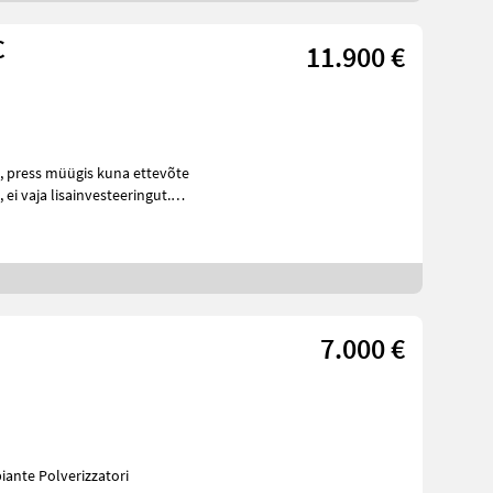
C
11.900 €
t.
7.000 €
ainato Protezione piante Polverizzatori