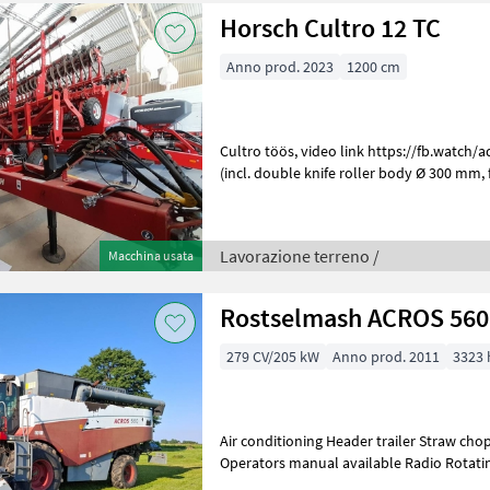
Horsch Cultro 12 TC
Anno prod. 2023
1200 cm
Cultro töös, video link https://fb.watch/adtEK9Td8W/ Cultro 12 TC
(incl. double knife roller body Ø 300 mm, front support wheels 10.0/75-
15.3, chassis 550/45-22.5
Lavorazione terreno /
Macchina usata
Rostselmash ACROS 560
279 CV/205 kW
Anno prod. 2011
3323 
Air conditioning Header trailer Straw ch
Operators manual available Radio Rotating beacon Racc
Mietitrebbiatrice