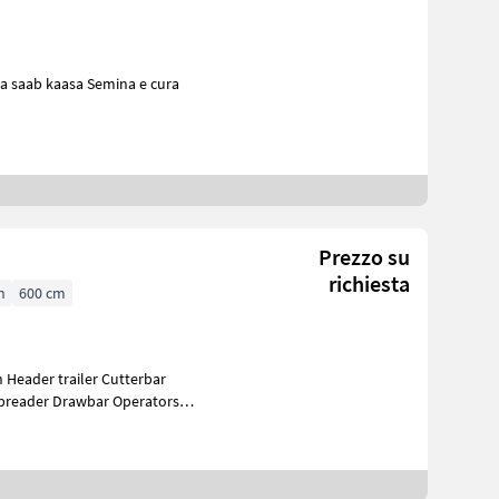
Prezzo su
richiesta
h
600 cm
n Header trailer Cutterbar
spreader Drawbar Operators