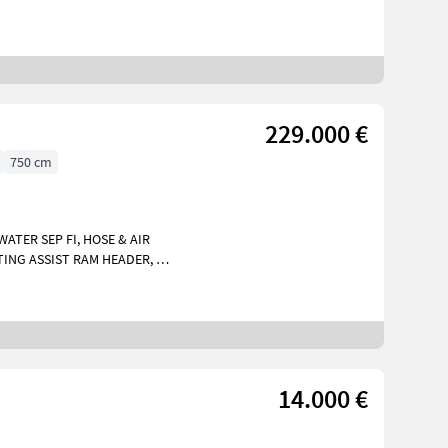
229.000 €
750 cm
WATER SEP FI, HOSE & AIR
FTING ASSIST RAM HEADER, 3
meras FF, YIELD MAPPING PACKAGE FF, FIRE E
14.000 €