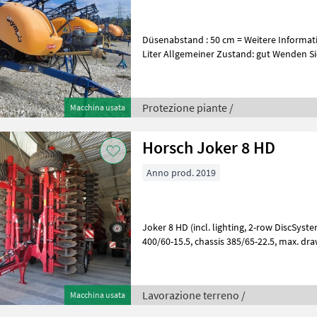
Düsenabstand : 50 cm = Weitere Informationen = Kraftstofftank: 3200
Liter Allgemeiner Zustand: gut Wenden Sie
Urmas Oja, um weitere Informat
Protezione piante /
Macchina usata
Horsch Joker 8 HD
Anno prod. 2019
Joker 8 HD (incl. lighting, 2-row DiscSystem Ø 62 cm, support wheels
400/60-15.5, chassis 385/65-22.5, max. drawbar load for transport on
public roads 2, 500 kg) Doub
Lavorazione terreno /
Macchina usata