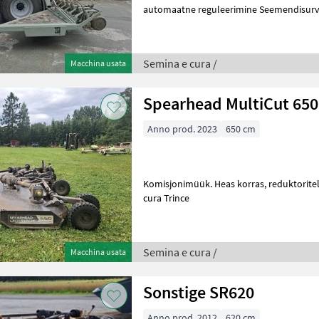
automaatne reguleerimine Seemendisurve
Peenseemnekastid 2tk, mahutavus
Semina e cura /
Macchina usata
Spearhead MultiCut 650
Anno prod. 2023
650 cm
Komisjonimüük. Heas korras, reduktoritel kehtiv garantii. Semina e
cura Trince
Semina e cura /
Macchina usata
Sonstige SR620
Anno prod. 2012
620 cm