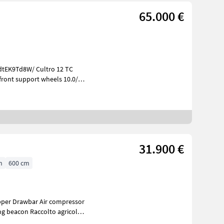
65.000 €
31.900 €
h
600 cm
opper Drawbar Air compressor
olto agricolo