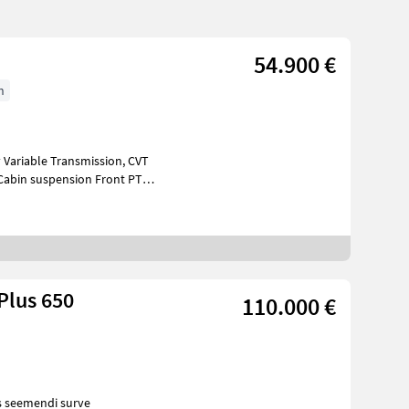
54.900 €
h
riable Transmission, CVT
l Cabin suspension Front PTO
Plus 650
110.000 €
s seemendi surve