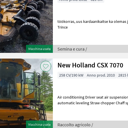
töökorras, uus kardaanikaitse ka olemas ja saab kaasa Semina e cura
Trince
Semina e cura /
Macchina usata
New Holland CSX 7070
258 CV/190 kW
Anno prod. 2010
2815 
Air conditioning Driver seat air suspensio
automatic leveling Straw chopper Chaff 
manual available Radio Rotatin
Raccolto agricolo /
Macchina usata