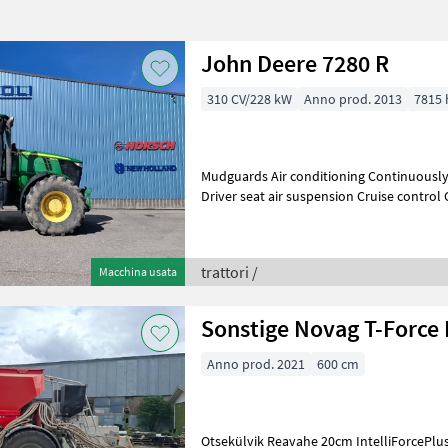
John Deere 7280 R
310 CV/228 kW
Anno prod. 2013
7815 
Mudguards Air conditioning Continuously Va
Driver seat air suspension Cruise contro
Front linkage Clutchless forw
trattori /
Macchina usata
Sonstige Novag T-Force 
Anno prod. 2021
600 cm
Otsekülvik Reavahe 20cm IntelliForcePlu