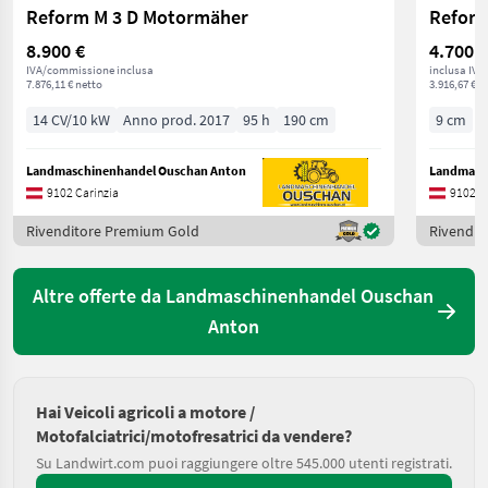
Reform M 3 D Motormäher
Reform
8.900 €
4.700 €
IVA/commissione inclusa
inclusa IVA
7.876,11 € netto
3.916,67 € n
14 CV/10 kW
Anno prod. 2017
95 h
190 cm
9 cm
Landmaschinenhandel Ouschan Anton
Landmasc
9102 Carinzia
9102 C
Rivenditore Premium Gold
Rivendit
Altre offerte da Landmaschinenhandel Ouschan
Anton
Hai Veicoli agricoli a motore /
Motofalciatrici/motofresatrici da vendere?
Su Landwirt.com puoi raggiungere oltre 545.000 utenti registrati.